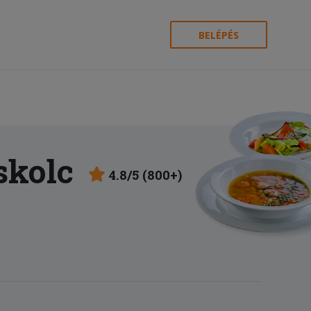
BELÉPÉS
skolc
4.8/5 (800+)