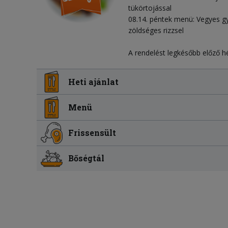
tükörtojással
08.14. péntek menü: Vegyes gy
zöldséges rizzsel
A rendelést legkésőbb előző hé
Heti ajánlat
Menü
Frissensült
Bőségtál