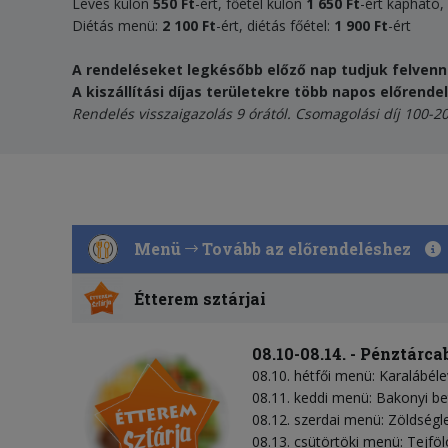
Leves külön
5
50 Ft
-ért, főétel külön
1 650
Ft
-ért kapható,
Diétás menü:
2
10
0 Ft
-ért, diétás főétel:
1 90
0
Ft
-ért
A rendeléseket legkésőbb előző nap tudjuk felvenni. 
A kiszállítási díjas területekre több napos előrende
Rendelés visszaigazolás 9 órától. Csomagolási díj 100-20
Menü
Tovább az előrendeléshez
Étterem sztárjai
08.10-08.14. - Pénztárc
08.10. hétfői menü: Karalábél
08.11. keddi menü: Bakonyi be
08.12. szerdai menü: Zöldségl
08.13. csütörtöki menü: Tejfö