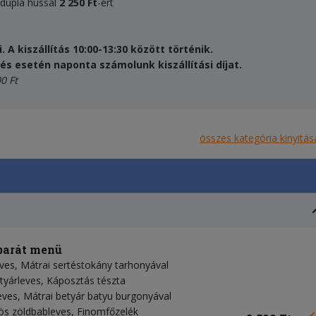
 dupla hússal
2
25
0 Ft
-ért
A kiszállítás 10:00-13:30 között történik.
lés esetén naponta számolunk kiszállítási díjat.
0 Ft
összes kategória kinyitás
abarát menü
eves, Mátrai sertéstokány tarhonyával
tyárleves, Káposztás tészta
eves, Mátrai betyár batyu burgonyával
lös zöldbableves, Finomfőzelék