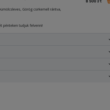
8 500 Ft
ümölcsleves, Görög csirkemell rántva,
t pénteken tudjuk felvenni!