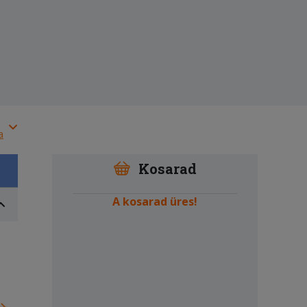
a
Kosarad
A kosarad üres!