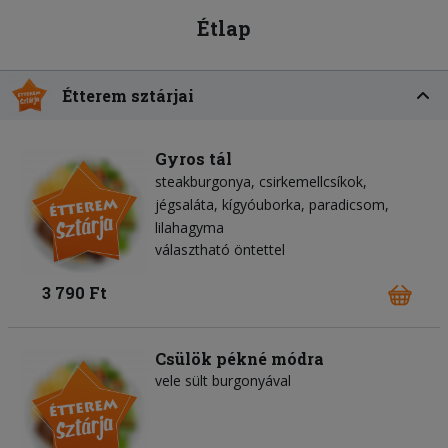
Étlap
Étterem sztárjai
Gyros tál
steakburgonya
csirkemellcsíkok
jégsaláta
kígyóuborka
paradicsom
lilahagyma
választható öntettel
3 790 Ft
Csülök pékné módra
vele sült burgonyával