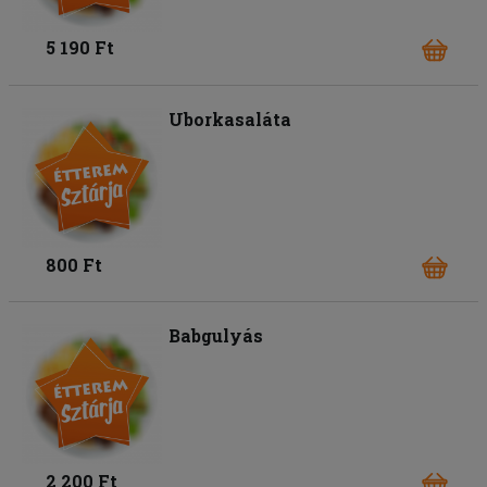
5 190 Ft
Uborkasaláta
800 Ft
Babgulyás
2 200 Ft