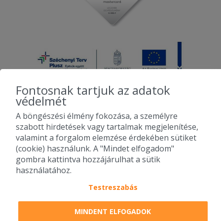
Fontosnak tartjuk az adatok
védelmét
A böngészési élmény fokozása, a személyre
2010-2026 Copyright - Falatozz.hu - Diston-line Kft.
szabott hirdetések vagy tartalmak megjelenítése,
valamint a forgalom elemzése érdekében sütiket
Pizza, gyros, hamburger, menük kedvező áron, egy helyen az összes
(cookie) használunk. A "Mindet elfogadom"
étterem ajánlata.
gombra kattintva hozzájárulhat a sütik
használatához.
Testreszabás
MINDENT ELFOGADOK