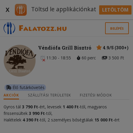
Töltsd le applikációnkat
X
LETÖLTÖM
BELÉPÉS
Véndiófa Grill Bisztró
4.9/5 (300+)
11:30 - 18:55
60 perc
3 500 Ft
Élő futárkövetés
AKCIÓK
SZÁLLÍTÁSI TERÜLETEK
FIZETÉSI MÓDOK
Gyros tál
3 790 Ft
-ért, levesek
1 400
Ft
-tól, magyaros
frissensültek
3 990 Ft
-tól,
Halételek
4 390 Ft
-tól, 2 személyes bőségtálak
15 0
00
Ft
-ért