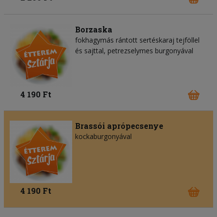
Borzaska
fokhagymás rántott sertéskaraj tejföllel
és sajttal, petrezselymes burgonyával
4 190 Ft
Brassói aprópecsenye
kockaburgonyával
4 190 Ft