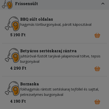
Frissensült
BBQ sült oldalas
hagymás törtburgonyával, párolt káposztával
5 190 Ft
Betyáros sertéskaraj rántva
juhtúróval-füstölt tarjával-jalapenoval töltve, tepsis
burgonyával
4 290 Ft
Borzaska
fokhagymás rántott sertéskaraj tejföllel és sajttal,
petrezselymes burgonyával
4 190 Ft