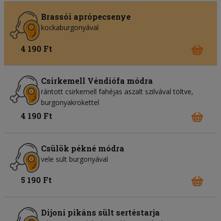
Brassói aprópecsenye
kockaburgonyával
4 190 Ft
Csirkemell Véndiófa módra
rántott csirkemell fahéjas aszalt szilvával töltve,
burgonyakrokettel
4 190 Ft
Csülök pékné módra
vele sült burgonyával
5 190 Ft
Dijoni pikáns sült sertéstarja