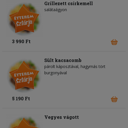
Grillezett csirkemell
salátaágyon
3 990 Ft
Sült kacsacomb
párolt káposztával, hagymás tört
burgonyával
5 190 Ft
Vegyes vágott