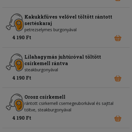
Kakukkfüves velővel töltött rántott
sertéskaraj
petrezselymes burgonyával
4 190 Ft
Lilahagymás juhtúróval töltött
csirkemell rántva
steakburgonyával
4 190 Ft
Orosz csirkemell
rántott csirkemell csemegeuborkával és sajttal
töltve, steakburgonyával
4 190 Ft