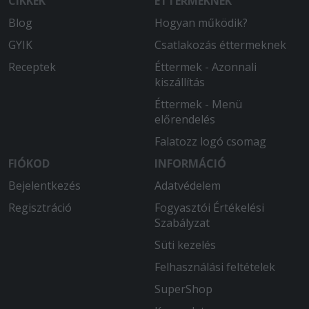
CIKKEK
ÉTTERMEKNEK
Blog
Hogyan működik?
GYIK
Csatlakozás éttermeknek
Receptek
Éttermek - Azonnali
kiszállítás
Éttermek - Menü
előrendelés
Falatozz logó csomag
FIÓKOD
INFORMÁCIÓ
Bejelentkezés
Adatvédelem
Regisztráció
Fogyasztói Értékelési
Szabályzat
Süti kezelés
Felhasználási feltételek
SuperShop