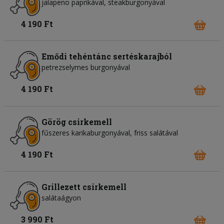
jalapeno paprikával, steakburgonyával
4 190 Ft
Emődi tehéntánc sertéskarajból
petrezselymes burgonyával
4 190 Ft
Görög csirkemell
fűszeres karikaburgonyával, friss salátával
4 190 Ft
Grillezett csirkemell
salátaágyon
3 990 Ft