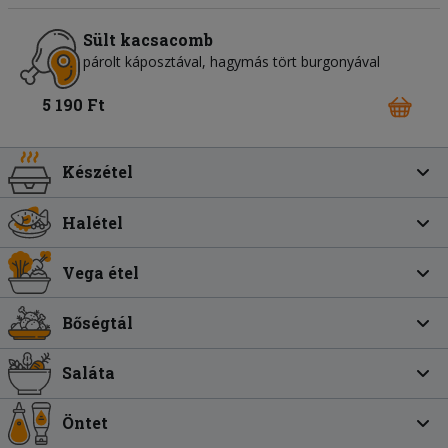
Sült kacsacomb
párolt káposztával, hagymás tört burgonyával
5 190 Ft
Készétel
Halétel
Vega étel
Bőségtál
Saláta
Öntet