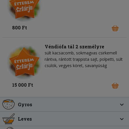
800 Ft
Véndiófa tál 2 személyre
sült kacsacomb, sokmagvas csirkemell
rántva, rántott trappista sajt, polpetti, sült
csülök, vegyes köret, savanyúság
15 000 Ft
Gyros
Leves