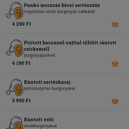
Panko morzsás bécsi sertésszűz
majonézes-virslis-burgonyás salátával
4 290 Ft
Pirított baconnel-sajttal töltött rántott
csirkemell
burgonyapürével
4 190 Ft
Rántott sertéskaraj
petrezselymes burgonyával
3 990 Ft
Rántott velő
steakburgonyával