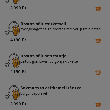
3 990 Ft
Roston sült csirkemell
gyöngyhagymás-zöldborsós raguval, jázmin rizzsel
4 190 Ft
Roston sült sertéstarja
pirított gombával, burgonyakrokettel
4 190 Ft
Sokmagvas csirkemell rántva
burgonyapürével
3 990 Ft