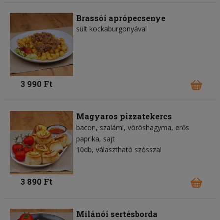
Brassói aprópecsenye
sült kockaburgonyával
3 990 Ft
Magyaros pizzatekercs
bacon
szalámi
vöröshagyma
erős
paprika
sajt
10db, választható szósszal
3 890 Ft
Milánói sertésborda