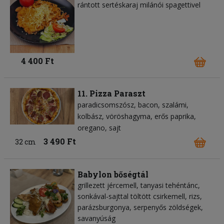
rántott sertéskaraj milánói spagettivel
4 400 Ft
11. Pizza Paraszt
paradicsomszósz
bacon
szalámi
kolbász
vöröshagyma
erős paprika
oregano
sajt
3 490 Ft
32 cm
Babylon bőségtál
grillezett jércemell, tanyasi tehéntánc,
sonkával-sajttal töltött csirkemell, rizs,
parázsburgonya, serpenyős zöldségek,
savanyúság