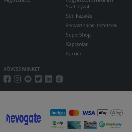
Szabályzat
Süti kezelés
Felhasználási feltételek
SuperShop
Kapcsolat
Karrier
KÖVESS MINKET