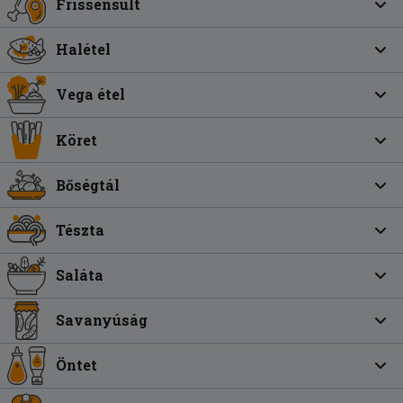
Frissensült
Halétel
Vega étel
Köret
Bőségtál
Tészta
Saláta
Savanyúság
Öntet