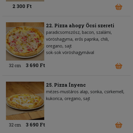
2 300 Ft
22. Pizza ahogy Öcsi szereti
paradicsomszósz
bacon
szalámi
vöröshagyma
erős paprika
chili
oregano
sajt
sok-sok vöröshagymával
3 690 Ft
32 cm
25. Pizza Ínyenc
mézes-mustáros alap
sonka
csirkemell
kukorica
oregano
sajt
3 690 Ft
32 cm