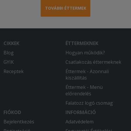
2025-09-17 - Zoltán:
Megszokotthoz képest és abszolút
TOVÁBBI ÉTTERMEK
értelemben is kritikán aluli minőség.
Hidegen érkezett az étel, a pizzán szó
szerint nem volt feltét, a pizzatekercs
kivétel nélkül odaégett volt.
CIKKEK
ÉTTERMEKNEK
2025-08-17 - Imréné:
Blog
Hogyan működik?
Az étel finom, de a 3 óra várakozás az
túl sok.
GYIK
Csatlakozás éttermeknek
Receptek
Éttermek - Azonnali
2025-08-02 - Kota-Fazekas:
kiszállítás
Mennyei volt minden étel Köszönjük
Éttermek - Menü
2025-07-12 - Zoltán:
előrendelés
Kiváló pizzákat kaptunk tőlük, mint
Falatozz logó csomag
mindig
FIÓKOD
INFORMÁCIÓ
Bejelentkezés
Adatvédelem
Regisztráció
Fogyasztói Értékelési