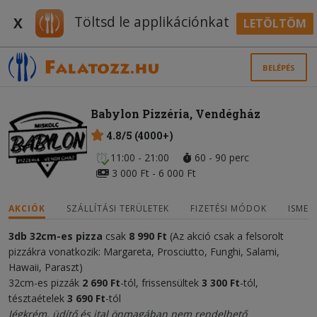
Töltsd le applikációnkat
X
LETÖLTÖM
BELÉPÉS
Babylon Pizzéria, Vendégház
4.8/5 (4000+)
11:00 - 21:00
60 - 90 perc
3 000 Ft - 6 000 Ft
AKCIÓK
SZÁLLÍTÁSI TERÜLETEK
FIZETÉSI MÓDOK
ISMER
3db 32cm-es pizza
csak
8 990 Ft
(Az akció csak a felsorolt
pizzákra vonatkozik: Margareta, Prosciutto, Funghi, Salami,
Hawaii, Paraszt)
32cm-es pizzák
2 690 Ft
-tól, frissensültek
3 300 Ft
-tól,
tésztaételek
3 690 Ft
-tól
Jégkrém, üdítő és ital önmagában nem rendelhető