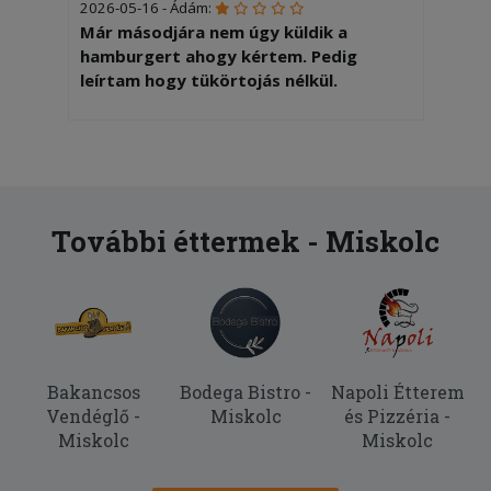
2026-05-16 - Ádám:
Már másodjára nem úgy küldik a
hamburgert ahogy kértem. Pedig
leírtam hogy tükörtojás nélkül.
2026-03-08 - Germuska:
Megbízható minőség, gyors szállítás, jó
áron. Mindig tőlük rendelek.
2026-02-18 - András:
További éttermek - Miskolc
Köszönjük nagyon finom volt!
2026-01-22 - Zoltán:
Finomak voltak a pizzák, mint mindig
2025-10-29 - :
Bakancsos
Bodega Bistro -
Napoli Étterem
Nem csináltak meg amit kértem, így a
Vendéglő -
Miskolc
és Pizzéria -
pizza nekem ehetetlen volt, 4000ft
Miskolc
Miskolc
kuka