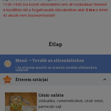
11:00-14:00 óra között előrendelést nem áll módunkban felvenni!
A kiszállítási idő a forgalmasabb időszakokban akár
2 óra
is lehet!
Az akciók nem összevonhatóak!
Étlap
Menü
Tovább az előrendeléshez
* Az étterem menüit az új menü rendelő oldalunkon
találod!
Étterem sztárjai
Cézár saláta
zöldsaláta
csirkemellcsíkok
cézár öntet
parmezán sajt