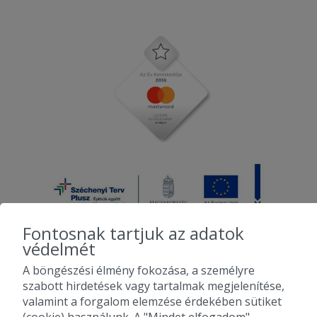
Fontosnak tartjuk az adatok
védelmét
A böngészési élmény fokozása, a személyre
2010-2026 Copyright - Falatozz.hu - Diston-line Kft.
szabott hirdetések vagy tartalmak megjelenítése,
valamint a forgalom elemzése érdekében sütiket
Pizza, gyros, hamburger, menük kedvező áron, egy helyen az összes
(cookie) használunk. A "Mindet elfogadom"