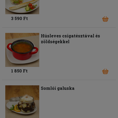
3 590 Ft
Húsleves csigatésztával és
zöldségekkel
1 850 Ft
Somlói galuska