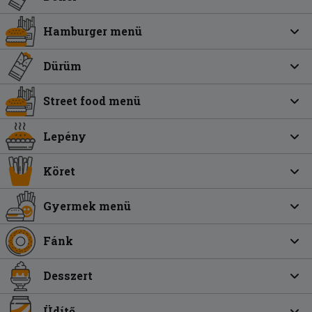
Hamburger menü
Dürüm
Street food menü
Lepény
Köret
Gyermek menü
Fánk
Desszert
Üdítő