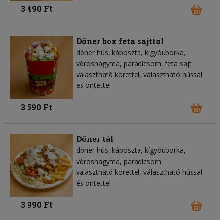
3 490 Ft
Döner box feta sajttal
döner hús
káposzta
kígyóuborka
vöröshagyma
paradicsom
feta sajt
választható körettel, választható hússal
és öntettel
3 590 Ft
Döner tál
döner hús
káposzta
kígyóuborka
vöröshagyma
paradicsom
választható körettel, választható hússal
és öntettel
3 990 Ft