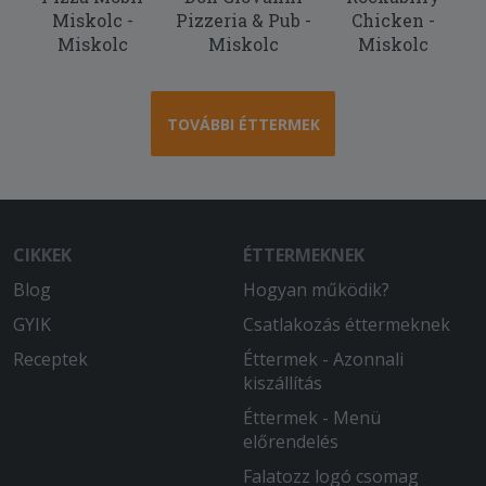
Miskolc -
Pizzeria & Pub -
Chicken -
Miskolc
Miskolc
Miskolc
TOVÁBBI ÉTTERMEK
CIKKEK
ÉTTERMEKNEK
Blog
Hogyan működik?
GYIK
Csatlakozás éttermeknek
Receptek
Éttermek - Azonnali
kiszállítás
Éttermek - Menü
előrendelés
Falatozz logó csomag