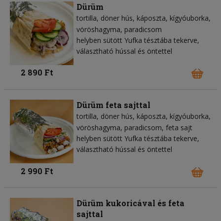
Dürüm
tortilla
döner hús
káposzta
kígyóuborka
vöröshagyma
paradicsom
helyben sütött Yufka tésztába tekerve,
választható hússal és öntettel
2 890 Ft
Dürüm feta sajttal
tortilla
döner hús
káposzta
kígyóuborka
vöröshagyma
paradicsom
feta sajt
helyben sütött Yufka tésztába tekerve,
választható hússal és öntettel
2 990 Ft
Dürüm kukoricával és feta
sajttal