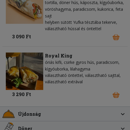
tortilla
döner hús
káposzta
kígyóuborka
vöröshagyma
paradicsom
kukorica
feta
sajt
helyben sütött Yufka tésztába tekerve,
választható hússal és öntettel
3 090 Ft
Royal King
óriás kifli
csirke gyros hús
paradicsom
kígyóuborka
lilahagyma
választható öntettel, választható sajttal,
választható extrával
3 290 Ft
Újdonság
Döner