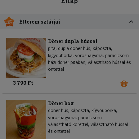
Étlap
Étterem sztárjai
Döner dupla hússal
pita
dupla döner hús
káposzta
kígyóuborka
vöröshagyma
paradicsom
házi döner pitában, választható hússal és
öntettel
3 790 Ft
Döner box
döner hús
káposzta
kígyóuborka
vöröshagyma
paradicsom
választható körettel, választható hússal
és öntettel