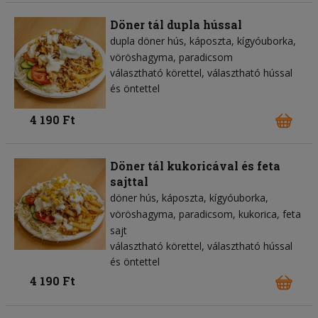
Döner tál dupla hússal
dupla döner hús
káposzta
kígyóuborka
vöröshagyma
paradicsom
választható körettel, választható hússal
és öntettel
4 190 Ft
Döner tál kukoricával és feta
sajttal
döner hús
káposzta
kígyóuborka
vöröshagyma
paradicsom
kukorica
feta
sajt
választható körettel, választható hússal
és öntettel
4 190 Ft