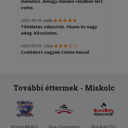
menühöz. Amúgy minden rendben lett
volna.
2025-10-10 - Judit:
Tökéletes választás. Finom és nagy
adag. Köszönöm.
2025-09-25 - Lívia:
Csalódott vagyok.Csirke hússal
rendeltem Borjú hússal kaptam.
További éttermek - Miskolc
Pizza Mobil
Don Giovanni
Rockabilly