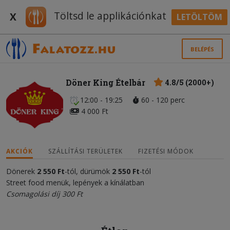
Töltsd le applikációnkat
X
LETÖLTÖM
BELÉPÉS
Döner King Ételbár
4.8/5 (2000+)
12:00 - 19:25
60 - 120 perc
4 000 Ft
AKCIÓK
SZÁLLÍTÁSI TERÜLETEK
FIZETÉSI MÓDOK
Dönerek
2 550 Ft
-tól, dürümök
2 550 Ft
-tól
Street food menük, lepények a kínálatban
Csomagolási díj 300 Ft