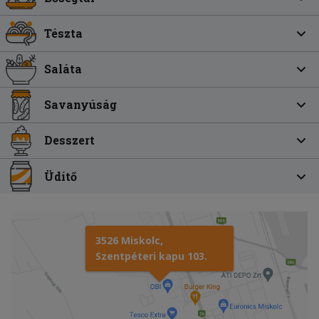
Tészta
Saláta
Savanyúság
Desszert
Üdítő
3526 Miskolc,
Szentpéteri kapu 103.