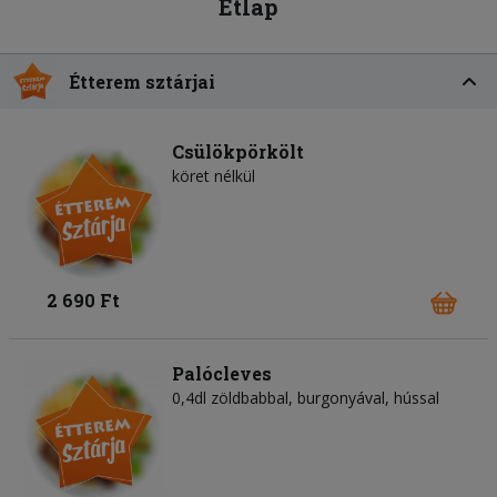
Étlap
Étterem sztárjai
Csülökpörkölt
köret nélkül
2 690 Ft
Palócleves
0,4dl zöldbabbal, burgonyával, hússal