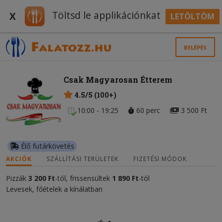
Töltsd le applikációnkat
X
LETÖLTÖM
BELÉPÉS
Csak Magyarosan Étterem
4.5/5 (100+)
10:00 - 19:25
60 perc
3 500 Ft
Élő futárkövetés
AKCIÓK
SZÁLLÍTÁSI TERÜLETEK
FIZETÉSI MÓDOK
Pizzák
3 20
0 Ft
-tól, frissensültek
1 890 Ft
-tól
Levesek, főételek a kínálatban