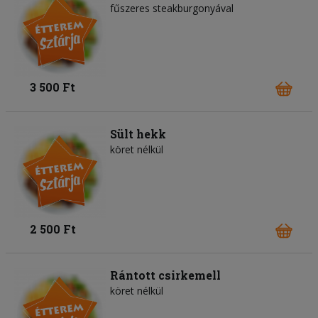
fűszeres steakburgonyával
3 500 Ft
Sült hekk
köret nélkül
2 500 Ft
Rántott csirkemell
köret nélkül