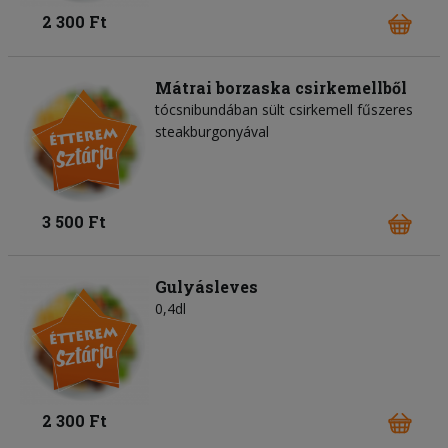
2 300 Ft
Mátrai borzaska csirkemellből
tócsnibundában sült csirkemell fűszeres
steakburgonyával
3 500 Ft
Gulyásleves
0,4dl
2 300 Ft