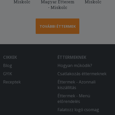
Miskolc
Magyar Étterem
Miskolc
- Miskolc
TOVÁBBI ÉTTERMEK
CIKKEK
ÉTTERMEKNEK
Blog
Hogyan működik?
GYIK
Csatlakozás éttermeknek
Receptek
Éttermek - Azonnali
kiszállítás
Éttermek - Menü
előrendelés
Falatozz logó csomag