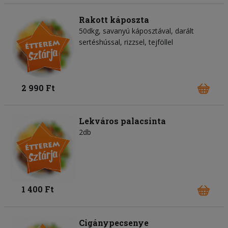
Rakott káposzta
50dkg, savanyú káposztával, darált
sertéshússal, rizzsel, tejföllel
2 990 Ft
Lekváros palacsinta
2db
1 400 Ft
Cigánypecsenye