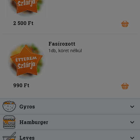
2 500 Ft
Fasírozott
1db, köret nélkül
990 Ft
Gyros
Hamburger
Leves