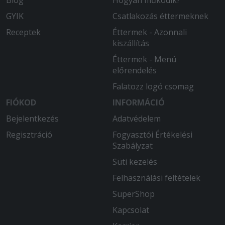
Blog
Hogyan működik?
GYIK
Csatlakozás éttermeknek
Receptek
Éttermek - Azonnali
kiszállítás
Éttermek - Menü
előrendelés
Falatozz logó csomag
FIÓKOD
INFORMÁCIÓ
Bejelentkezés
Adatvédelem
Regisztráció
Fogyasztói Értékelési
Szabályzat
Süti kezelés
Felhasználási feltételek
SuperShop
Kapcsolat