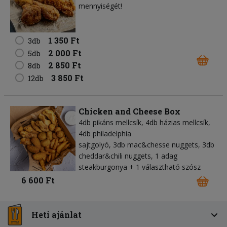
mennyiségét!
1 350 Ft
3db
2 000 Ft
5db
2 850 Ft
8db
3 850 Ft
12db
Chicken and Cheese Box
4db pikáns mellcsík, 4db házias mellcsík,
4db philadelphia
sajtgolyó, 3db mac&chesse nuggets, 3db
cheddar&chili nuggets, 1 adag
steakburgonya + 1 választható szósz
6 600 Ft
Heti ajánlat