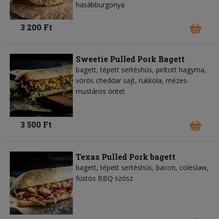
hasábburgonya
3 200 Ft
Sweetie Pulled Pork Bagett
bagett, tépett sertéshús, pirított hagyma,
vörös cheddar sajt, rukkola, mézes-
mustáros öntet
3 500 Ft
Texas Pulled Pork bagett
bagett, tépett sertéshús, bacon, coleslaw,
füstös BBQ szósz