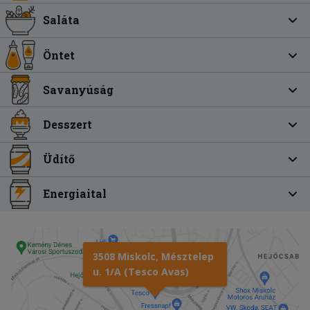
Saláta
Öntet
Savanyúság
Desszert
Üdítő
Energiaital
3508 Miskolc, Mésztelep
u. 1/A (Tesco Avas)