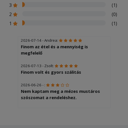
3
(1)
2
(0)
1
(1)
2026-07-14 - Andrea:
Finom az étel és a mennyiség is
megfelelő
2026-07-13 - Zsolt:
Finom volt és gyors szálitás
2026-06-26 - :
Nem kaptam meg a mézes mustáros
szószomat a rendeléshez.
2026-04-10 - Éva:
Ilyen rossz rántotthúst még nem
ettünk! Ki kellett dobnom!