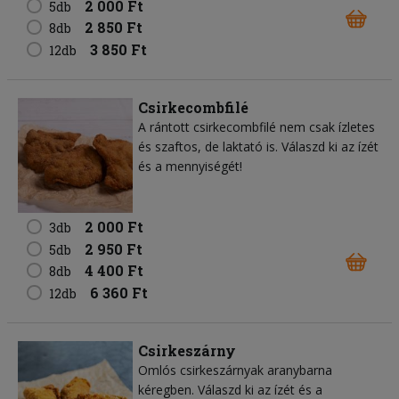
2 000 Ft
5db
2 850 Ft
8db
3 850 Ft
12db
Csirkecombfilé
A rántott csirkecombfilé nem csak ízletes
és szaftos, de laktató is. Válaszd ki az ízét
és a mennyiségét!
2 000 Ft
3db
2 950 Ft
5db
4 400 Ft
8db
6 360 Ft
12db
Csirkeszárny
Omlós csirkeszárnyak aranybarna
kéregben. Válaszd ki az ízét és a