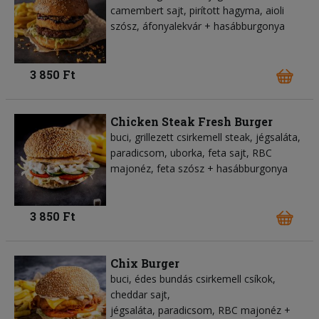
camembert sajt, pirított hagyma, aioli
szósz, áfonyalekvár + hasábburgonya
3 850 Ft
Chicken Steak Fresh Burger
buci, grillezett csirkemell steak, jégsaláta,
paradicsom, uborka, feta sajt, RBC
majonéz, feta szósz + hasábburgonya
3 850 Ft
Chix Burger
buci, édes bundás csirkemell csíkok,
cheddar sajt,
jégsaláta, paradicsom, RBC majonéz +