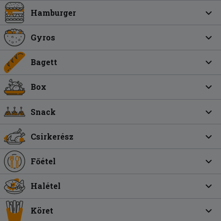
Hamburger
Gyros
Bagett
Box
Snack
Csirkerész
Főétel
Halétel
Köret