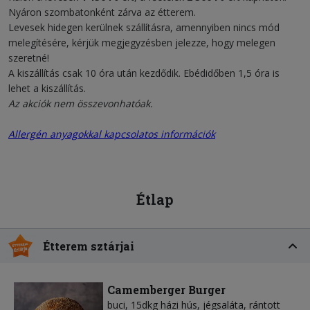
Nyáron szombatonként zárva az étterem.
Levesek hidegen kerülnek szállításra, amennyiben nincs mód
melegítésére, kérjük megjegyzésben jelezze, hogy melegen
szeretné!
A kiszállítás csak 10 óra után kezdődik. Ebédidőben 1,5 óra is
lehet a kiszállítás.
Az akciók nem összevonhatóak.
Allergén anyagokkal kapcsolatos információk
Étlap
Étterem sztárjai
Camemberger Burger
buci, 15dkg házi hús, jégsaláta, rántott