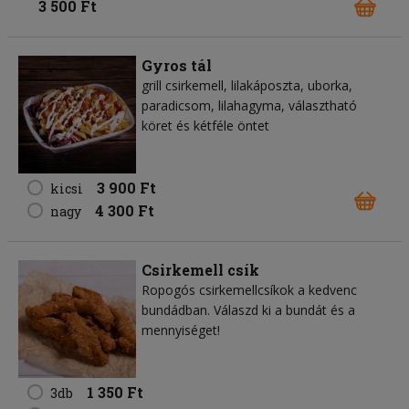
3 500 Ft
Gyros tál
grill csirkemell, lilakáposzta, uborka,
paradicsom, lilahagyma, választható
köret és kétféle öntet
3 900 Ft
kicsi
4 300 Ft
nagy
Csirkemell csík
Ropogós csirkemellcsíkok a kedvenc
bundádban. Válaszd ki a bundát és a
mennyiséget!
1 350 Ft
3db