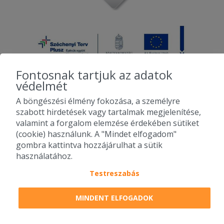
Fontosnak tartjuk az adatok
védelmét
A böngészési élmény fokozása, a személyre
2010-2026 Copyright - Falatozz.hu - Diston-line Kft.
szabott hirdetések vagy tartalmak megjelenítése,
valamint a forgalom elemzése érdekében sütiket
Pizza, gyros, hamburger, menük kedvező áron, egy helyen az összes
(cookie) használunk. A "Mindet elfogadom"
étterem ajánlata.
gombra kattintva hozzájárulhat a sütik
használatához.
Testreszabás
MINDENT ELFOGADOK