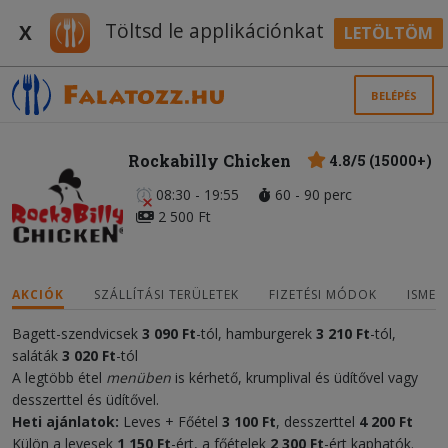
Töltsd le applikációnkat
X
LETÖLTÖM
BELÉPÉS
Rockabilly Chicken
4.8/5 (15000+)
08:30 - 19:55
60 - 90 perc
2 500 Ft
AKCIÓK
SZÁLLÍTÁSI TERÜLETEK
FIZETÉSI MÓDOK
ISMER
Bagett-szendvicsek
3 090 Ft
-tól, hamburgerek
3 210 Ft
-tól,
saláták
3 020 Ft
-tól
A legtöbb étel
menüben
is kérhető, krumplival és üdítővel vagy
desszerttel és üdítővel.
Heti ajánlatok:
Leves + Főétel
3 100 Ft
, desszerttel
4 200 Ft
Külön a levesek
1 150 Ft
-ért, a főételek
2 300 Ft
-ért kaphatók.