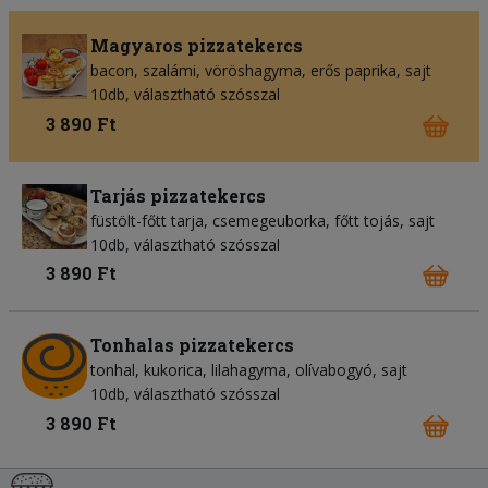
Magyaros pizzatekercs
bacon
szalámi
vöröshagyma
erős paprika
sajt
10db, választható szósszal
3 890 Ft
Tarjás pizzatekercs
füstölt-főtt tarja
csemegeuborka
főtt tojás
sajt
10db, választható szósszal
3 890 Ft
Tonhalas pizzatekercs
tonhal
kukorica
lilahagyma
olívabogyó
sajt
10db, választható szósszal
3 890 Ft