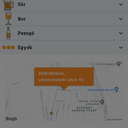
Sör
Bor
Pezsgő
Egyéb
3526 Miskolc,
Leventevezér utca 10.