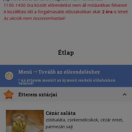
11:00-14:00 óra között előrendelést nem áll módunkban felvenni!
A kiszállítási idő a forgalmasabb időszakokban akár
2 óra
is lehet!
Az akciók nem összevonhatóak!
Étlap
Menü
Tovább az előrendeléshez
* Az étterem menüit az új menü rendelő oldalunkon
találod!
Étterem sztárjai
Cézár saláta
zöldsaláta
csirkemellcsíkok
cézár öntet
parmezán sajt