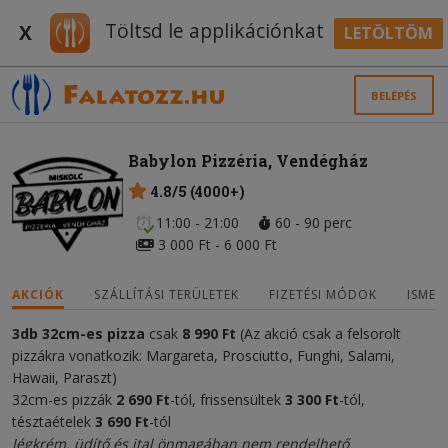
Töltsd le applikációnkat
X
LETÖLTÖM
BELÉPÉS
Babylon Pizzéria, Vendégház
4.8/5 (4000+)
11:00 - 21:00
60 - 90 perc
3 000 Ft - 6 000 Ft
AKCIÓK
SZÁLLÍTÁSI TERÜLETEK
FIZETÉSI MÓDOK
ISMER
3db 32cm-es pizza
csak
8 990 Ft
(Az akció csak a felsorolt
pizzákra vonatkozik: Margareta, Prosciutto, Funghi, Salami,
Hawaii, Paraszt)
32cm-es pizzák
2 690 Ft
-tól, frissensültek
3 300 Ft
-tól,
tésztaételek
3 690 Ft
-tól
Jégkrém, üdítő és ital önmagában nem rendelhető