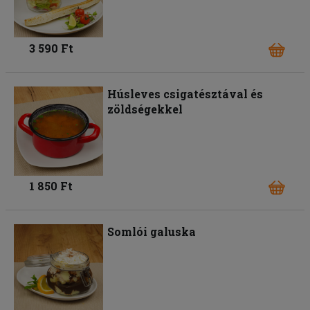
3 590 Ft
Húsleves csigatésztával és
zöldségekkel
1 850 Ft
Somlói galuska