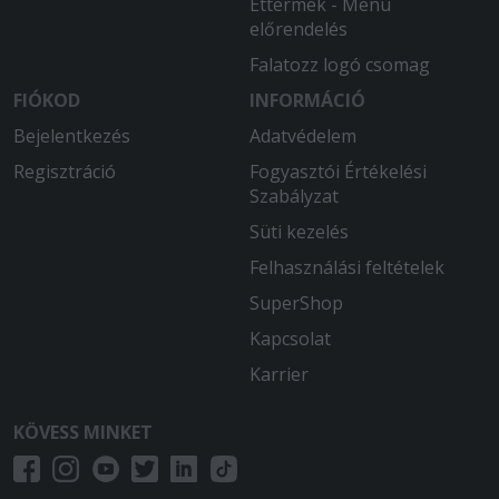
Éttermek - Menü
2025-07-12 - Zoltán:
előrendelés
Kiváló pizzákat kaptunk tőlük, mint
Falatozz logó csomag
mindig
FIÓKOD
INFORMÁCIÓ
Bejelentkezés
Adatvédelem
Regisztráció
Fogyasztói Értékelési
Szabályzat
Süti kezelés
Felhasználási feltételek
SuperShop
Kapcsolat
Karrier
KÖVESS MINKET