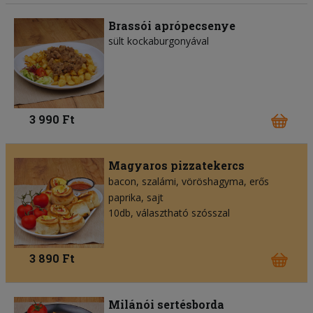
Brassói aprópecsenye
sült kockaburgonyával
3 990 Ft
Magyaros pizzatekercs
bacon
szalámi
vöröshagyma
erős
paprika
sajt
10db, választható szósszal
3 890 Ft
Milánói sertésborda