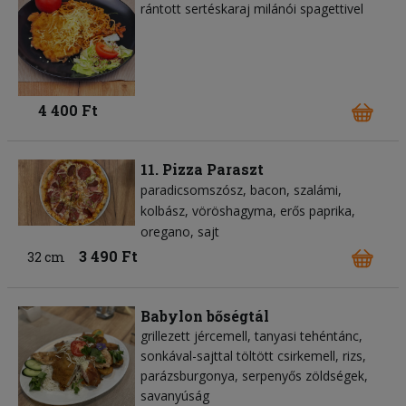
rántott sertéskaraj milánói spagettivel
4 400 Ft
11. Pizza Paraszt
paradicsomszósz
bacon
szalámi
kolbász
vöröshagyma
erős paprika
oregano
sajt
3 490 Ft
32 cm
Babylon bőségtál
grillezett jércemell, tanyasi tehéntánc,
sonkával-sajttal töltött csirkemell, rizs,
parázsburgonya, serpenyős zöldségek,
savanyúság