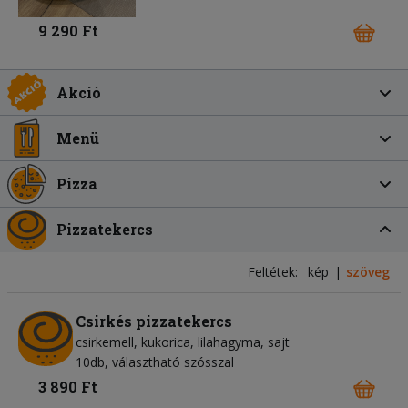
9 290 Ft
Akció
Menü
Pizza
Pizzatekercs
Feltétek:
kép
szöveg
Csirkés pizzatekercs
csirkemell
kukorica
lilahagyma
sajt
10db, választható szósszal
3 890 Ft