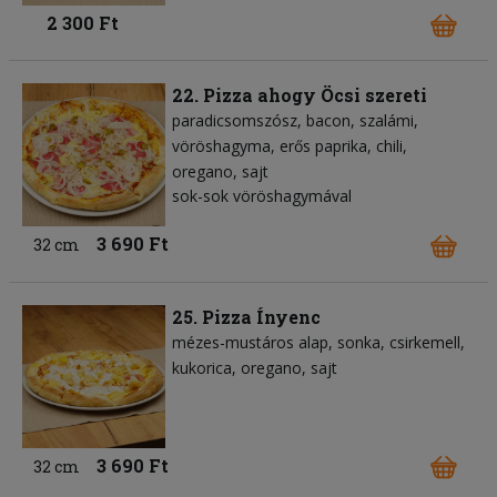
2 300 Ft
22. Pizza ahogy Öcsi szereti
paradicsomszósz
bacon
szalámi
vöröshagyma
erős paprika
chili
oregano
sajt
sok-sok vöröshagymával
3 690 Ft
32 cm
25. Pizza Ínyenc
mézes-mustáros alap
sonka
csirkemell
kukorica
oregano
sajt
3 690 Ft
32 cm