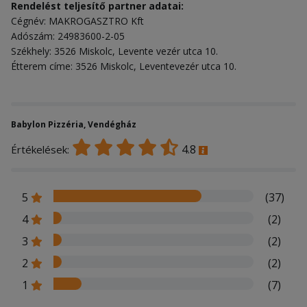
Rendelést teljesítő partner adatai:
Cégnév: MAKROGASZTRO Kft
Adószám: 24983600-2-05
Székhely: 3526 Miskolc, Levente vezér utca 10.
Étterem címe: 3526 Miskolc, Leventevezér utca 10.
Babylon Pizzéria, Vendégház
4.8
Értékelések:
5
(37)
4
(2)
3
(2)
2
(2)
1
(7)