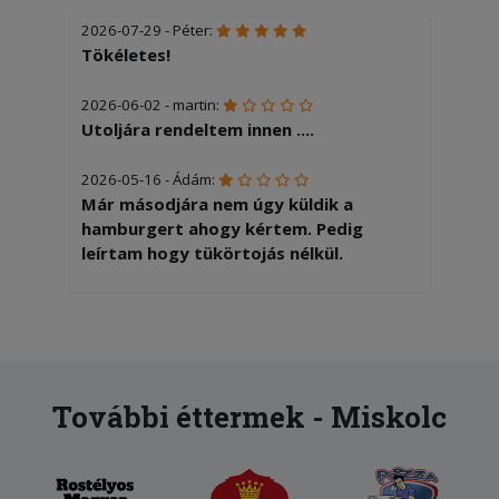
2026-07-29 - Péter:
Tökéletes!
2026-06-02 - martin:
Utoljára rendeltem innen ....
2026-05-16 - Ádám:
Már másodjára nem úgy küldik a
hamburgert ahogy kértem. Pedig
leírtam hogy tükörtojás nélkül.
2026-03-08 - Germuska:
Megbízható minőség, gyors szállítás, jó
áron. Mindig tőlük rendelek.
2026-02-18 - András:
További éttermek - Miskolc
Köszönjük nagyon finom volt!
2026-01-22 - Zoltán: