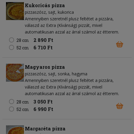
Kukoricás pizza
pizzaszósz
sajt
kukorica
Amennyiben szeretnél plusz feltétet a pizzára,
válaszd az Extra (Kívánság) pizzát, mivel
automatikusan azzal az árral számol az étterem.
2 890 Ft
28 cm
6 710 Ft
52 cm
Magyaros pizza
pizzaszósz
sajt
sonka
hagyma
Amennyiben szeretnél plusz feltétet a pizzára,
válaszd az Extra (Kívánság) pizzát, mivel
automatikusan azzal az árral számol az étterem.
3 050 Ft
28 cm
6 990 Ft
52 cm
Margaréta pizza