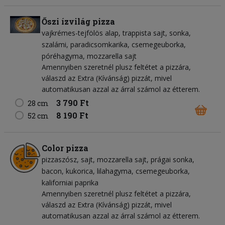
Őszi ízvilág pizza
vajkrémes-tejfölös alap
trappista sajt
sonka
szalámi
paradicsomkarika
csemegeuborka
póréhagyma
mozzarella sajt
Amennyiben szeretnél plusz feltétet a pizzára,
válaszd az Extra (Kívánság) pizzát, mivel
automatikusan azzal az árral számol az étterem.
3 790 Ft
28 cm
8 190 Ft
52 cm
Color pizza
pizzaszósz
sajt
mozzarella sajt
prágai sonka
bacon
kukorica
lilahagyma
csemegeuborka
kaliforniai paprika
Amennyiben szeretnél plusz feltétet a pizzára,
válaszd az Extra (Kívánság) pizzát, mivel
automatikusan azzal az árral számol az étterem.