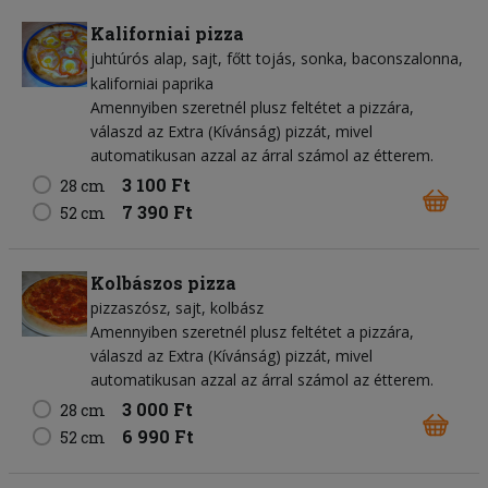
Kaliforniai pizza
juhtúrós alap
sajt
főtt tojás
sonka
baconszalonna
kaliforniai paprika
Amennyiben szeretnél plusz feltétet a pizzára,
válaszd az Extra (Kívánság) pizzát, mivel
automatikusan azzal az árral számol az étterem.
3 100 Ft
28 cm
7 390 Ft
52 cm
Kolbászos pizza
pizzaszósz
sajt
kolbász
Amennyiben szeretnél plusz feltétet a pizzára,
válaszd az Extra (Kívánság) pizzát, mivel
automatikusan azzal az árral számol az étterem.
3 000 Ft
28 cm
6 990 Ft
52 cm