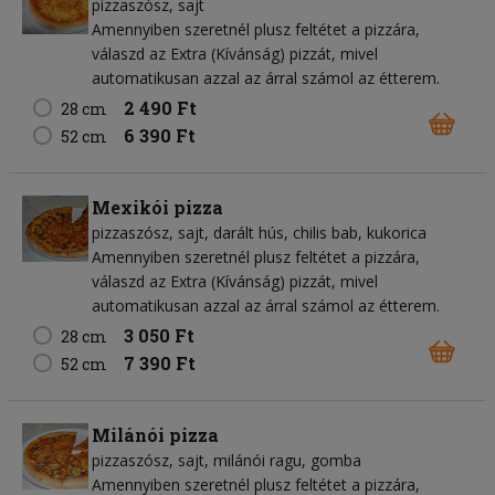
pizzaszósz
sajt
Amennyiben szeretnél plusz feltétet a pizzára,
válaszd az Extra (Kívánság) pizzát, mivel
automatikusan azzal az árral számol az étterem.
2 490 Ft
28 cm
6 390 Ft
52 cm
Mexikói pizza
pizzaszósz
sajt
darált hús
chilis bab
kukorica
Amennyiben szeretnél plusz feltétet a pizzára,
válaszd az Extra (Kívánság) pizzát, mivel
automatikusan azzal az árral számol az étterem.
3 050 Ft
28 cm
7 390 Ft
52 cm
Milánói pizza
pizzaszósz
sajt
milánói ragu
gomba
Amennyiben szeretnél plusz feltétet a pizzára,