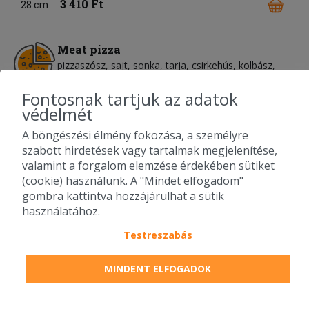
3 410 Ft
28 cm
Meat pizza
pizzaszósz
sajt
sonka
tarja
csirkehús
kolbász
szalámi
bacon
virsli
Fontosnak tartjuk az adatok
Amennyiben szeretnél plusz feltétet a pizzára,
védelmét
válaszd az Extra (Kívánság) pizzát, mivel
automatikusan azzal az árral számol az étterem.
A böngészési élmény fokozása, a személyre
3 790 Ft
28 cm
szabott hirdetések vagy tartalmak megjelenítése,
8 450 Ft
52 cm
valamint a forgalom elemzése érdekében sütiket
(cookie) használunk. A "Mindet elfogadom"
gombra kattintva hozzájárulhat a sütik
Pulyka java pro pizza
használatához.
tejszínes alap
trappista sajt
pulykahús
Testreszabás
koktélparadicsom
kukorica
mozzarella sajt
prémium pulykahússal
MINDENT ELFOGADOK
Amennyiben szeretnél plusz feltétet a pizzára,
válaszd az Extra (Kívánság) pizzát, mivel