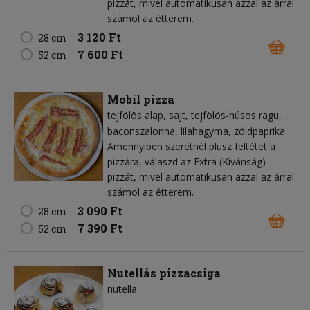
pizzát, mivel automatikusan azzal az árral
számol az étterem.
3 120 Ft
28 cm
7 600 Ft
52 cm
Mobil pizza
tejfölös alap
sajt
tejfölös-húsos ragu
baconszalonna
lilahagyma
zöldpaprika
Amennyiben szeretnél plusz feltétet a
pizzára, válaszd az Extra (Kívánság)
pizzát, mivel automatikusan azzal az árral
számol az étterem.
3 090 Ft
28 cm
7 390 Ft
52 cm
Nutellás pizzacsiga
nutella