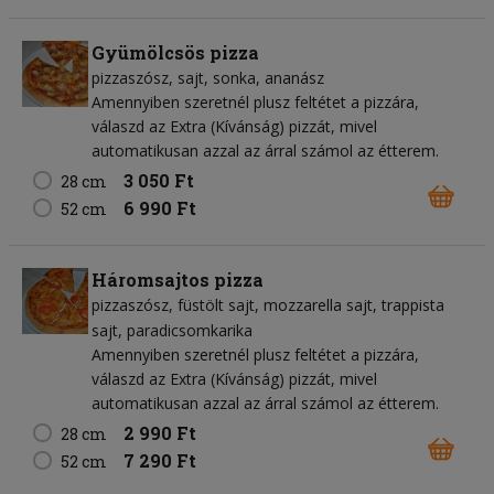
Gyümölcsös pizza
pizzaszósz
sajt
sonka
ananász
Amennyiben szeretnél plusz feltétet a pizzára,
válaszd az Extra (Kívánság) pizzát, mivel
automatikusan azzal az árral számol az étterem.
3 050 Ft
28 cm
6 990 Ft
52 cm
Háromsajtos pizza
pizzaszósz
füstölt sajt
mozzarella sajt
trappista
sajt
paradicsomkarika
Amennyiben szeretnél plusz feltétet a pizzára,
válaszd az Extra (Kívánság) pizzát, mivel
automatikusan azzal az árral számol az étterem.
2 990 Ft
28 cm
7 290 Ft
52 cm