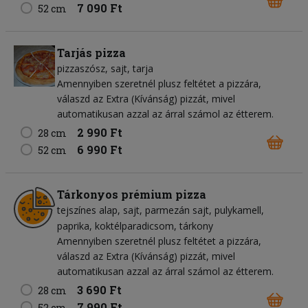
7 090 Ft
52 cm
Tarjás pizza
pizzaszósz
sajt
tarja
Amennyiben szeretnél plusz feltétet a pizzára,
válaszd az Extra (Kívánság) pizzát, mivel
automatikusan azzal az árral számol az étterem.
2 990 Ft
28 cm
6 990 Ft
52 cm
Tárkonyos prémium pizza
tejszínes alap
sajt
parmezán sajt
pulykamell
paprika
koktélparadicsom
tárkony
Amennyiben szeretnél plusz feltétet a pizzára,
válaszd az Extra (Kívánság) pizzát, mivel
automatikusan azzal az árral számol az étterem.
3 690 Ft
28 cm
7 990 Ft
52 cm