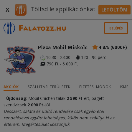
Töltsd le applikációnkat
X
LETÖLTÖM
BELÉPÉS
Pizza Mobil Miskolc
4.8/5 (6000+)
10:30 - 23:00
120 - 90 perc
790 Ft - 6 000 Ft
AKCIÓK
SZÁLLÍTÁSI TERÜLETEK
FIZETÉSI MÓDOK
ISMER
-
Újdonság
: Mobil Chichen tálak
2 590
Ft
-ért, bagett
szendvicsek
2 090 Ft
-tól
Desszert, saláta és üdítő rendelése csak egyéb étel
rendelésével együtt lehetséges, külön nem szállítja ki az
étterem. Megértésüket köszönjük.