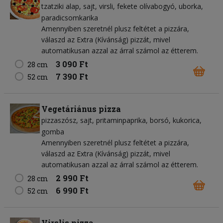
tzatziki alap
sajt
virsli
fekete olívabogyó
uborka
paradicsomkarika
Amennyiben szeretnél plusz feltétet a pizzára,
válaszd az Extra (Kívánság) pizzát, mivel
automatikusan azzal az árral számol az étterem.
3 090 Ft
28 cm
7 390 Ft
52 cm
Vegetáriánus pizza
pizzaszósz
sajt
pritaminpaprika
borsó
kukorica
gomba
Amennyiben szeretnél plusz feltétet a pizzára,
válaszd az Extra (Kívánság) pizzát, mivel
automatikusan azzal az árral számol az étterem.
2 990 Ft
28 cm
6 990 Ft
52 cm
Virslis pizza