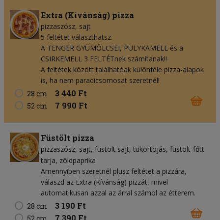
Extra (Kívánság) pizza
pizzaszósz
sajt
5 feltétet választhatsz.
A TENGER GYÜMÖLCSEI, PULYKAMELL és a
CSIRKEMELL 3 FELTÉTnek számítanak!!
A feltétek között találhatóak különféle pizza-alapok
is, ha nem paradicsomosat szeretnél!
3 440 Ft
28 cm
7 990 Ft
52 cm
Füstölt pizza
pizzaszósz
sajt
füstölt sajt
tükörtojás
füstölt-főtt
tarja
zöldpaprika
Amennyiben szeretnél plusz feltétet a pizzára,
válaszd az Extra (Kívánság) pizzát, mivel
automatikusan azzal az árral számol az étterem.
3 190 Ft
28 cm
7 390 Ft
52 cm