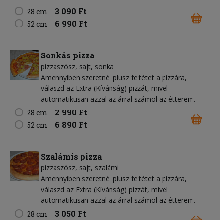
3 090 Ft
28 cm
6 990 Ft
52 cm
Sonkás pizza
pizzaszósz
sajt
sonka
Amennyiben szeretnél plusz feltétet a pizzára,
válaszd az Extra (Kívánság) pizzát, mivel
automatikusan azzal az árral számol az étterem.
2 990 Ft
28 cm
6 890 Ft
52 cm
Szalámis pizza
pizzaszósz
sajt
szalámi
Amennyiben szeretnél plusz feltétet a pizzára,
válaszd az Extra (Kívánság) pizzát, mivel
automatikusan azzal az árral számol az étterem.
3 050 Ft
28 cm