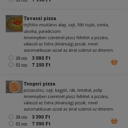
Tavaszi pizza
tejfölös-mustáros alap
sajt
főtt tojás
sonka
uborka
paradicsom
Amennyiben szeretnél plusz feltétet a pizzára,
válaszd az Extra (Kívánság) pizzát, mivel
automatikusan azzal az árral számol az étterem.
3 080 Ft
28 cm
7 250 Ft
52 cm
Tengeri pizza
pizzaszósz
sajt
kagyló
rák
tintahal
polip
Amennyiben szeretnél plusz feltétet a pizzára,
válaszd az Extra (Kívánság) pizzát, mivel
automatikusan azzal az árral számol az étterem.
3 390 Ft
28 cm
7 590 Ft
52 cm