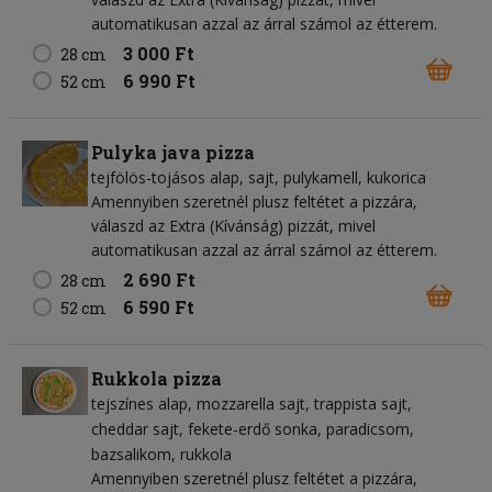
automatikusan azzal az árral számol az étterem.
3 000 Ft
28 cm
6 990 Ft
52 cm
Pulyka java pizza
tejfölös-tojásos alap
sajt
pulykamell
kukorica
Amennyiben szeretnél plusz feltétet a pizzára,
válaszd az Extra (Kívánság) pizzát, mivel
automatikusan azzal az árral számol az étterem.
2 690 Ft
28 cm
6 590 Ft
52 cm
Rukkola pizza
tejszínes alap
mozzarella sajt
trappista sajt
cheddar sajt
fekete-erdő sonka
paradicsom
bazsalikom
rukkola
Amennyiben szeretnél plusz feltétet a pizzára,