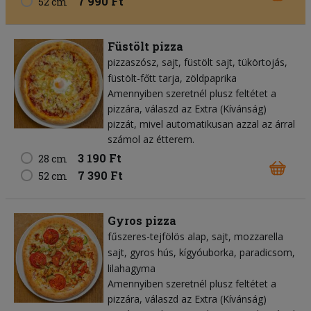
7 990 Ft
52 cm
Füstölt pizza
pizzaszósz
sajt
füstölt sajt
tükörtojás
füstölt-főtt tarja
zöldpaprika
Amennyiben szeretnél plusz feltétet a
pizzára, válaszd az Extra (Kívánság)
pizzát, mivel automatikusan azzal az árral
számol az étterem.
3 190 Ft
28 cm
7 390 Ft
52 cm
Gyros pizza
fűszeres-tejfölös alap
sajt
mozzarella
sajt
gyros hús
kígyóuborka
paradicsom
lilahagyma
Amennyiben szeretnél plusz feltétet a
pizzára, válaszd az Extra (Kívánság)