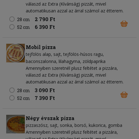
válaszd az Extra (Kívánság) pizzát, mivel
automatikusan azzal az árral számol az étterem.
2 790 Ft
28 cm
6 390 Ft
52 cm
Mobil pizza
tejfölös alap
sajt
tejfölös-húsos ragu
baconszalonna
lilahagyma
zöldpaprika
Amennyiben szeretnél plusz feltétet a pizzára,
válaszd az Extra (Kívánság) pizzát, mivel
automatikusan azzal az árral számol az étterem.
3 090 Ft
28 cm
7 390 Ft
52 cm
Négy évszak pizza
pizzaszósz
sajt
sonka
borsó
kukorica
gomba
Amennyiben szeretnél plusz feltétet a pizzára,
válaszd az Extra (Kívánság) pizzát, mivel