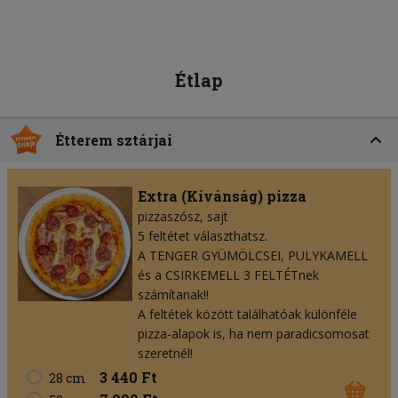
Étlap
Étterem sztárjai
Extra (Kívánság) pizza
pizzaszósz
sajt
5 feltétet választhatsz.
A TENGER GYÜMÖLCSEI, PULYKAMELL
és a CSIRKEMELL 3 FELTÉTnek
számítanak!!
A feltétek között találhatóak különféle
pizza-alapok is, ha nem paradicsomosat
szeretnél!
3 440 Ft
28 cm