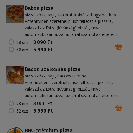
Babos pizza
pizzaszósz
sajt
szalámi
kolbász
hagyma
bab
Amennyiben szeretnél plusz feltétet a pizzára,
válaszd az Extra (Kívánság) pizzát, mivel
automatikusan azzal az árral számol az étterem.
3 090 Ft
28 cm
6 990 Ft
52 cm
Bacon szalonnás pizza
pizzaszósz
sajt
baconszalonna
Amennyiben szeretnél plusz feltétet a pizzára,
válaszd az Extra (Kívánság) pizzát, mivel
automatikusan azzal az árral számol az étterem.
3 050 Ft
28 cm
6 990 Ft
52 cm
BBQ prémium pizza