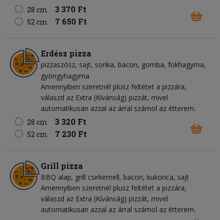
3 370 Ft
28 cm
7 650 Ft
52 cm
Erdész pizza
pizzaszósz
sajt
sonka
bacon
gomba
fokhagyma
gyöngyhagyma
Amennyiben szeretnél plusz feltétet a pizzára,
válaszd az Extra (Kívánság) pizzát, mivel
automatikusan azzal az árral számol az étterem.
3 320 Ft
28 cm
7 230 Ft
52 cm
Grill pizza
BBQ alap
grill csirkemell
bacon
kukorica
sajt
Amennyiben szeretnél plusz feltétet a pizzára,
válaszd az Extra (Kívánság) pizzát, mivel
automatikusan azzal az árral számol az étterem.