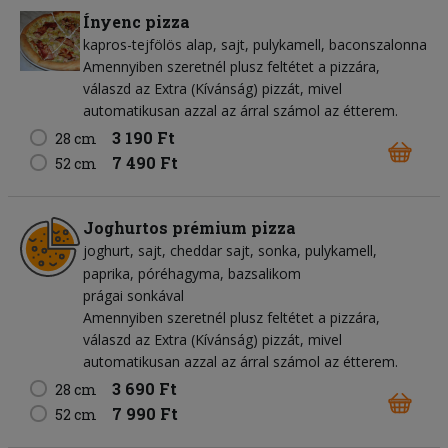
Ínyenc pizza
kapros-tejfölös alap
sajt
pulykamell
baconszalonna
Amennyiben szeretnél plusz feltétet a pizzára,
válaszd az Extra (Kívánság) pizzát, mivel
automatikusan azzal az árral számol az étterem.
3 190 Ft
28 cm
7 490 Ft
52 cm
Joghurtos prémium pizza
joghurt
sajt
cheddar sajt
sonka
pulykamell
paprika
póréhagyma
bazsalikom
prágai sonkával
Amennyiben szeretnél plusz feltétet a pizzára,
válaszd az Extra (Kívánság) pizzát, mivel
automatikusan azzal az árral számol az étterem.
3 690 Ft
28 cm
7 990 Ft
52 cm