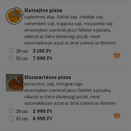
Hatsajtos pizza
sajtkrémes alap
füstölt sajt
cheddar sajt
camembert sajt
trappista sajt
mozzarella sajt
Amennyiben szeretnél plusz feltétet a pizzára,
válaszd az Extra (Kívánság) pizzát, mivel
automatikusan azzal az árral számol az étterem.
3 190 Ft
28 cm
7 090 Ft
52 cm
Húsmártásos pizza
pizzaszósz
sajt
bolognai ragu
Amennyiben szeretnél plusz feltétet a pizzára,
válaszd az Extra (Kívánság) pizzát, mivel
automatikusan azzal az árral számol az étterem.
2 990 Ft
28 cm
6 990 Ft
52 cm