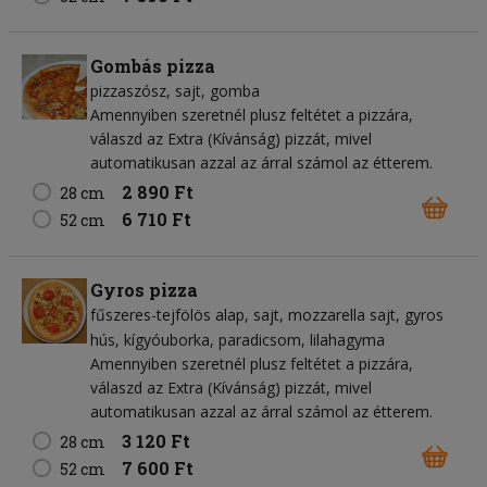
Gombás pizza
pizzaszósz
sajt
gomba
Amennyiben szeretnél plusz feltétet a pizzára,
válaszd az Extra (Kívánság) pizzát, mivel
automatikusan azzal az árral számol az étterem.
2 890 Ft
28 cm
6 710 Ft
52 cm
Gyros pizza
fűszeres-tejfölös alap
sajt
mozzarella sajt
gyros
hús
kígyóuborka
paradicsom
lilahagyma
Amennyiben szeretnél plusz feltétet a pizzára,
válaszd az Extra (Kívánság) pizzát, mivel
automatikusan azzal az árral számol az étterem.
3 120 Ft
28 cm
7 600 Ft
52 cm