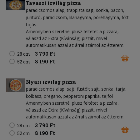
Tavaszi ízvilág pizza
paradicsomos alap
trappista sajt
sonka
bacon
juhtúró
paradicsom
lilahagyma
póréhagyma
főtt
tojás
Amennyiben szeretnél plusz feltétet a pizzára,
válaszd az Extra (Kívánság) pizzát, mivel
automatikusan azzal az árral számol az étterem.
3 790 Ft
28 cm
8 190 Ft
52 cm
Nyári ízvilág pizza
paradicsomos alap
sajt
füstölt sajt
sonka
tarja
kolbász
oregano
pepperoni paprika
tejföl
Amennyiben szeretnél plusz feltétet a pizzára,
válaszd az Extra (Kívánság) pizzát, mivel
automatikusan azzal az árral számol az étterem.
3 790 Ft
28 cm
8 190 Ft
52 cm