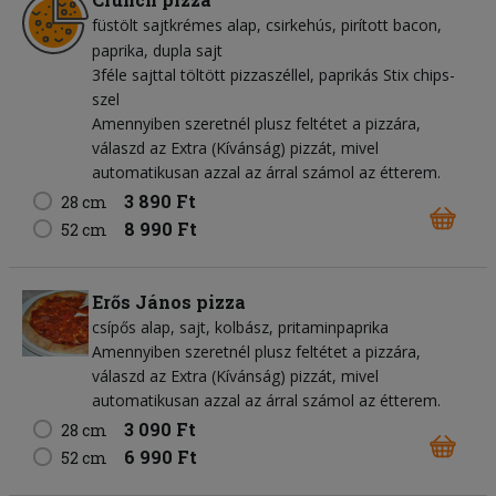
füstölt sajtkrémes alap
csirkehús
pirított bacon
paprika
dupla sajt
3féle sajttal töltött pizzaszéllel, paprikás Stix chips-
szel
Amennyiben szeretnél plusz feltétet a pizzára,
válaszd az Extra (Kívánság) pizzát, mivel
automatikusan azzal az árral számol az étterem.
3 890 Ft
28 cm
8 990 Ft
52 cm
Erős János pizza
csípős alap
sajt
kolbász
pritaminpaprika
Amennyiben szeretnél plusz feltétet a pizzára,
válaszd az Extra (Kívánság) pizzát, mivel
automatikusan azzal az árral számol az étterem.
3 090 Ft
28 cm
6 990 Ft
52 cm