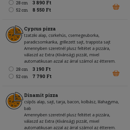
3 890 Ft
28 cm
8 550 Ft
52 cm
Cyprus pizza
tzatziki alap
csirkehús
csemegeuborka
paradicsomkarika
grillezett sajt
trappista sajt
Amennyiben szeretnél plusz feltétet a pizzára,
válaszd az Extra (Kívánság) pizzát, mivel
automatikusan azzal az árral számol az étterem.
3 190 Ft
28 cm
7 790 Ft
52 cm
Dinamit pizza
csípős alap
sajt
tarja
bacon
kolbász
lilahagyma
bab
Amennyiben szeretnél plusz feltétet a pizzára,
válaszd az Extra (Kívánság) pizzát, mivel
automatikusan azzal az árral számol az étterem.