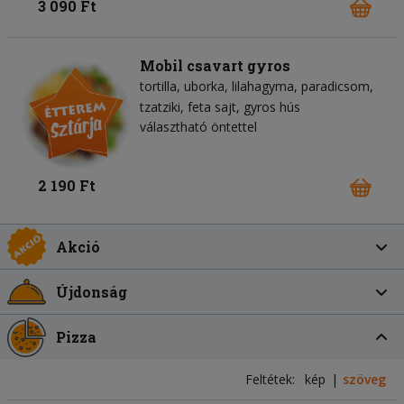
3 090 Ft
Mobil csavart gyros
tortilla
uborka
lilahagyma
paradicsom
tzatziki
feta sajt
gyros hús
választható öntettel
2 190 Ft
Akció
Újdonság
Pizza
Feltétek:
kép
szöveg