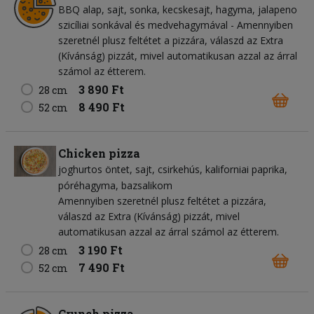
BBQ alap
sajt
sonka
kecskesajt
hagyma
jalapeno
szicíliai sonkával és medvehagymával - Amennyiben
szeretnél plusz feltétet a pizzára, válaszd az Extra
(Kívánság) pizzát, mivel automatikusan azzal az árral
számol az étterem.
3 890 Ft
28 cm
8 490 Ft
52 cm
Chicken pizza
joghurtos öntet
sajt
csirkehús
kaliforniai paprika
póréhagyma
bazsalikom
Amennyiben szeretnél plusz feltétet a pizzára,
válaszd az Extra (Kívánság) pizzát, mivel
automatikusan azzal az árral számol az étterem.
3 190 Ft
28 cm
7 490 Ft
52 cm
Crunch pizza