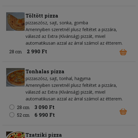
Töltött pizza
pizzaszósz
sajt
sonka
gomba
Amennyiben szeretnél plusz feltétet a pizzára,
válaszd az Extra (Kívánság) pizzát, mivel
automatikusan azzal az árral számol az étterem.
2 990 Ft
28 cm
Tonhalas pizza
pizzaszósz
sajt
tonhal
hagyma
Amennyiben szeretnél plusz feltétet a pizzára,
válaszd az Extra (Kívánság) pizzát, mivel
automatikusan azzal az árral számol az étterem.
3 090 Ft
28 cm
6 990 Ft
52 cm
Tzatziki pizza