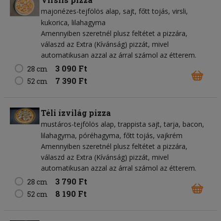
majonézes-tejfölös alap
sajt
főtt tojás
virsli
kukorica
lilahagyma
Amennyiben szeretnél plusz feltétet a pizzára,
válaszd az Extra (Kívánság) pizzát, mivel
automatikusan azzal az árral számol az étterem.
3 090 Ft
28 cm
7 390 Ft
52 cm
Téli ízvilág pizza
mustáros-tejfölös alap
trappista sajt
tarja
bacon
lilahagyma
póréhagyma
főtt tojás
vajkrém
Amennyiben szeretnél plusz feltétet a pizzára,
válaszd az Extra (Kívánság) pizzát, mivel
automatikusan azzal az árral számol az étterem.
3 790 Ft
28 cm
8 190 Ft
52 cm