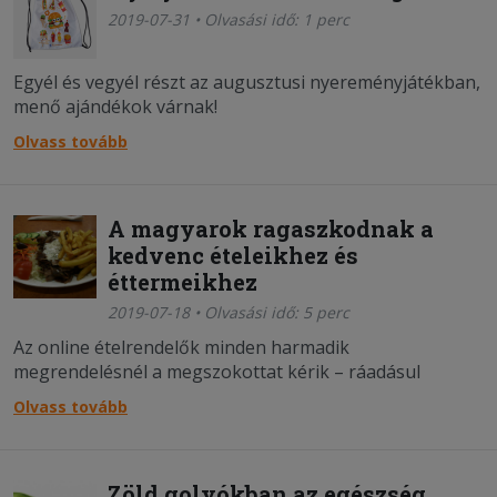
2019-07-31 • Olvasási idő: 1 perc
Egyél és vegyél részt az augusztusi nyereményjátékban,
menő ajándékok várnak!
Olvass tovább
A magyarok ragaszkodnak a
kedvenc ételeikhez és
éttermeikhez
2019-07-18 • Olvasási idő: 5 perc
Az online ételrendelők minden harmadik
megrendelésnél a megszokottat kérik – ráadásul
minden második esetben ugyanattól az étteremtől.
Olvass tovább
Zöld golyókban az egészség