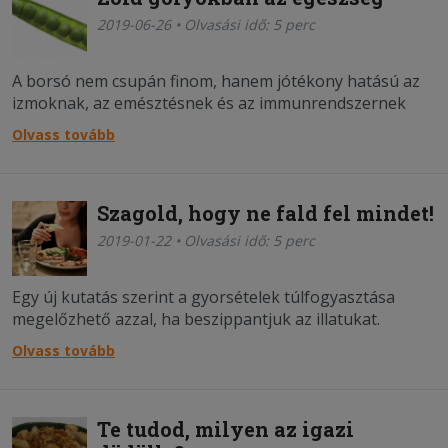
2019-06-26 • Olvasási idő: 5 perc
A borsó nem csupán finom, hanem jótékony hatású az
izmoknak, az emésztésnek és az immunrendszernek
egyaránt.
Olvass tovább
Szagold, hogy ne fald fel mindet!
2019-01-22 • Olvasási idő: 5 perc
Egy új kutatás szerint a gyorsételek túlfogyasztása
megelőzhető azzal, ha beszippantjuk az illatukat.
Olvass tovább
Te tudod, milyen az igazi