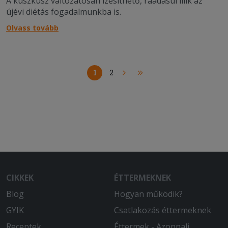
A kuszkusz változatosan ízesíthető, ráadásul illik az
újévi diétás fogadalmunkba is.
Olvass tovább
1
2
CIKKEK
ÉTTERMEKNEK
Blog
Hogyan működik?
GYIK
Csatlakozás éttermeknek
Receptek
Éttermek - Azonnali