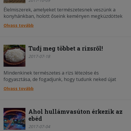
2017-10-09
Élelmiszerek, amelyeket természetesnek veszünk a
konyhánkban, holott őseink keményen megküzdöttek
azért, hogy mára gondtalanul élvezhessük az ízeiket.
Olvass tovább
Tudj meg többet a rizsről!
2017-07-18
Mindenkinek természetes a rizs létezése és
fogyasztása, de fogadjunk, hogy tudunk neked újat
mondani a témában.
Olvass tovább
Ahol hullámvasúton érkezik az
ebéd
2017-07-04