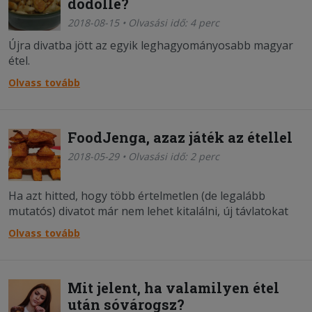
dödölle?
2018-08-15 • Olvasási idő: 4 perc
Újra divatba jött az egyik leghagyományosabb magyar
étel.
Olvass tovább
FoodJenga, azaz játék az étellel
2018-05-29 • Olvasási idő: 2 perc
Ha azt hitted, hogy több értelmetlen (de legalább
mutatós) divatot már nem lehet kitalálni, új távlatokat
nyitunk ezzel a képgalériával.
Olvass tovább
Mit jelent, ha valamilyen étel
után sóvárogsz?