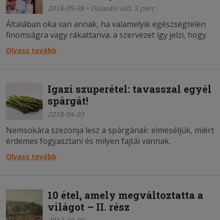
2018-05-08 • Olvasási idő: 5 perc
Általában oka van annak, ha valamelyik egészségtelen
finomságra vagy rákattanva: a szervezet így jelzi, hogy
mire van szüksége.
Olvass tovább
Igazi szuperétel: tavasszal egyél
spárgát!
2018-04-03
Nemsokára szezonja lesz a spárgának: elmeséljük, miért
érdemes fogyasztani és milyen fajtái vannak.
Olvass tovább
10 étel, amely megváltoztatta a
világot – II. rész