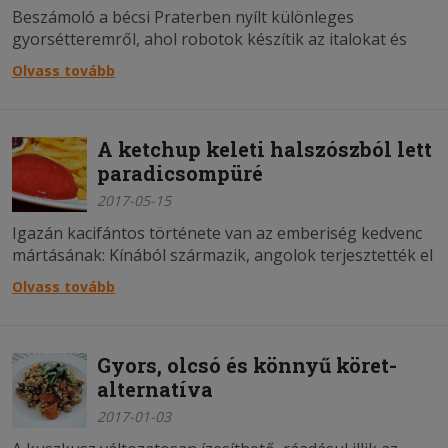
Beszámoló a bécsi Praterben nyílt különleges
gyorsétteremről, ahol robotok készítik az italokat és
szó szerint eléd gurul az étel.
Olvass tovább
A ketchup keleti halszószból lett
paradicsompüré
2017-05-15
Igazán kacifántos története van az emberiség kedvenc
mártásának: Kínából származik, angolok terjesztették el
és egy amerikainak köszönhető a világhíre.
Olvass tovább
Gyors, olcsó és könnyű köret-
alternatíva
2017-01-03