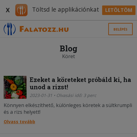
Töltsd le applikációnkat
X
LETÖLTÖM
BELÉPÉS
Blog
Köret
Ezeket a köreteket próbáld ki, ha
unod a rizst!
2023-01-31 • Olvasási idő: 3 perc
Könnyen elkészíthető, különleges köretek a sültkrumpli
és a rizs helyett!
Olvass tovább