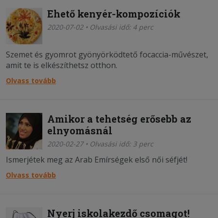
Ehető kenyér-kompozíciók
2020-07-02 • Olvasási idő: 4 perc
Szemet és gyomrot gyönyörködtető focaccia-művészet,
amit te is elkészíthetsz otthon.
Olvass tovább
Amikor a tehetség erősebb az
elnyomásnál
2020-02-27 • Olvasási idő: 3 perc
Ismerjétek meg az Arab Emírségek első női séfjét!
Olvass tovább
Nyerj iskolakezdő csomagot!