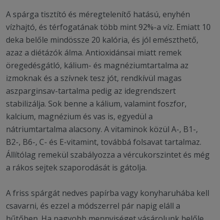
A spárga tisztító és méregtelenítő hatású, enyhén
vízhajtó, és térfogatának több mint 92%-a víz. Emiatt 10
deka belőle mindössze 20 kalória, és jól emészthető,
azaz a diétázók álma. Antioxidánsai miatt remek
öregedésgátló, kálium- és magnéziumtartalma az
izmoknak és a szívnek tesz jót, rendkívül magas
aszparginsav-tartalma pedig az idegrendszert
stabilizálja. Sok benne a kálium, valamint foszfor,
kalcium, magnézium és vas is, egyedül a
nátriumtartalma alacsony. A vitaminok közül A-, B1-,
B2-, B6-, C- és E-vitamint, továbbá folsavat tartalmaz.
Állítólag remekül szabályozza a vércukorszintet és még
a rákos sejtek szaporodását is gátolja.
A friss spárgát nedves papírba vagy konyharuhába kell
csavarni, és ezzel a módszerrel pár napig eláll a
hűtőben. Ha nagyobb mennyiséget vásárolunk belőle,