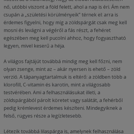
nő, utóbbi viszont a föld felett, ahol a nap is éri. Ám nem
csupán a „születési körülményeik” térnek el: arra is
érdemes figyelni, hogy míg a zöldspárgát csak meg kell
mosni és levágni a végéről a fás részt, a fehéret
egészében meg kell pucolni ahhoz, hogy fogyasztható
legyen, mivel keserű a héja.
A világos fajtájút továbbá mindig meg kell főzni, nem
olyan zsenge, mint az – akár nyersen is ehető – zöld
verzió. A tápanyagtartalmuk is eltérő: a zöldben több a
klorofill, C-vitamin és karotin, mint a világosabb
testvérében. Ami a felhasználásukat illeti, a
zöldspárgából párolt köretet vagy salátát, a fehérből
pedig krémlevest érdemes készíteni. Mindegyiknek a
felső, rügyes része a legízletesebb.
Létezik továbbá lilaspárga is, amelynek felhasználása