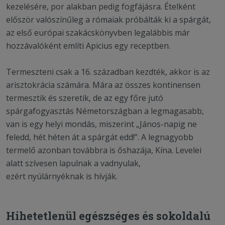
kezelésére, por alakban pedig fogfájásra. Ételként
először valószínűleg a rómaiak próbálták ki a spárgát,
az első európai szakácskönyvben legalábbis már
hozzávalóként említi Apicius egy receptben.
Termeszteni csak a 16. században kezdték, akkor is az
arisztokrácia számára. Mára az összes kontinensen
termesztik és szeretik, de az egy főre jutó
spárgafogyasztás Németországban a legmagasabb,
van is egy helyi mondás, miszerint „János-napig ne
feledd, hét héten át a spárgát edd!”. A legnagyobb
termelő azonban továbbra is őshazája, Kína. Levelei
alatt szívesen lapulnak a vadnyulak,
ezért nyúlárnyéknak is hívják.
Hihetetlenül egészséges és sokoldalú