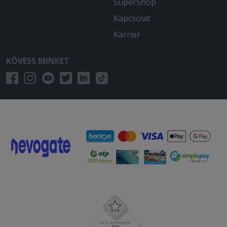
SuperShop
Kapcsolat
Karrier
KÖVESS MINKET