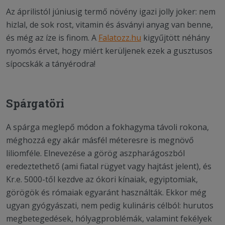
Az áprilistól júniusig termő növény igazi jolly joker: nem
hizlal, de sok rost, vitamin és ásványi anyag van benne,
és még az íze is finom. A
Falatozz.hu
kigyűjtött néhány
nyomós érvet, hogy miért kerüljenek ezek a gusztusos
sípocskák a tányérodra!
Spárgatöri
A spárga meglepő módon a fokhagyma távoli rokona,
méghozzá egy akár másfél méteresre is megnövő
liliomféle. Elnevezése a görög aszpharágoszból
eredeztethető (ami fiatal rügyet vagy hajtást jelent), és
Kr.e. 5000-től kezdve az ókori kínaiak, egyiptomiak,
görögök és rómaiak egyaránt használták. Ekkor még
ugyan gyógyászati, nem pedig kulináris célból: hurutos
megbetegedések, hólyagproblémák, valamint fekélyek