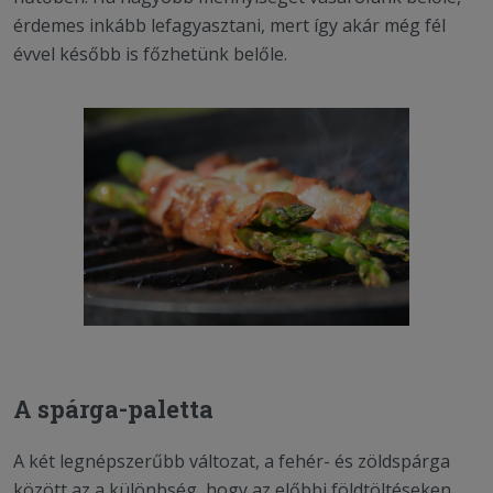
érdemes inkább lefagyasztani, mert így akár még fél
évvel később is főzhetünk belőle.
A spárga-paletta
A két legnépszerűbb változat, a fehér- és zöldspárga
között az a különbség, hogy az előbbi földtöltéseken