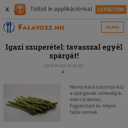
Töltsd le applikációnkat
X
LETÖLTÖM
BELÉPÉS
Igazi szuperétel: tavasszal egyél
spárgát!
2018-04-03 14:28:29
Nemsokára szezonja lesz
a spárgának: elmeséljük,
miért érdemes
fogyasztani és milyen
fajtái vannak.