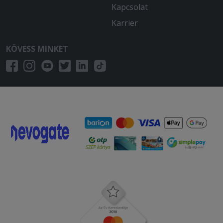
Kapcsolat
Karrier
KÖVESS MINKET