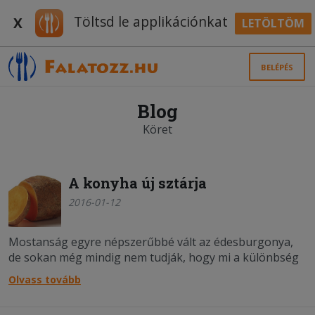
Töltsd le applikációnkat
X
LETÖLTÖM
BELÉPÉS
Blog
Köret
A konyha új sztárja
2016-01-12
Mostanság egyre népszerűbbé vált az édesburgonya,
de sokan még mindig nem tudják, hogy mi a különbség
a hagyományos és a batátának is nevezett változat
Olvass tovább
között. Ahogyan azt sem, hogy milyen
szuperegészséges és ízletes hozzávalóról van szó.