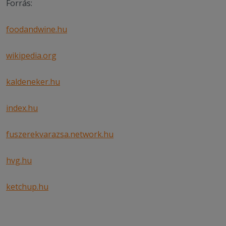
Forrás:
foodandwine.hu
wikipedia.org
kaldeneker.hu
index.hu
fuszerekvarazsa.network.hu
hvg.hu
ketchup.hu