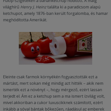
Fülöp-szigeteken a banánketchup hódított. A máig
világhírű
Henry J. Heinz
találta ki a paradicsom alapú
ketchupot, amely 1876-ban került forgalomba, és hamar
meghódította Amerikát.
Eleinte csak farmok környékén fogyasztották ezt a
mártást, mert sokan még mindig azt hitték – akik nem
ismerték ezt a növényt –, hogy mérgező, ezért lassan
terjedt el. Ám ez a ketchup sem a ma ismert ízvilág volt,
mivel akkoriban a cukor luxuscikknek számított, ezért
inkább a sóval bántak bőkezűen, ráadásul az emberek