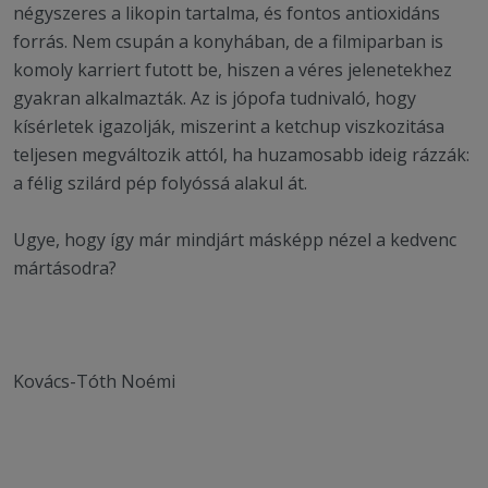
négyszeres a likopin tartalma, és fontos antioxidáns
forrás. Nem csupán a konyhában, de a filmiparban is
komoly karriert futott be, hiszen a véres jelenetekhez
gyakran alkalmazták. Az is jópofa tudnivaló, hogy
kísérletek igazolják, miszerint a ketchup viszkozitása
teljesen megváltozik attól, ha huzamosabb ideig rázzák:
a félig szilárd pép folyóssá alakul át.
Ugye, hogy így már mindjárt másképp nézel a kedvenc
mártásodra?
Kovács-Tóth Noémi