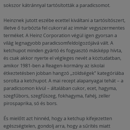
sokszor kátránnyal tartósították a paradicsomot.
Heinznek jutott eszébe ecettel kiváltani a tartósítószert,
illetve ő turbózta fel cukorral az immár vegyszermentes
terméket. A Heinz Corporation végül igen gyorsan a
világ legnagyobb paradicsomfeldolgozójává vált. A
ketchupot minden gyártó és fogyasztó másképp hívta,
és csak akkor nyerte el végleges nevét a köztudatban,
amikor 1981-ben a Reagen-kormány az iskolai
étkeztetésben jobban hangzó „zöldségek” kategóriába
sorolta a ketchupot. A mai recept alapanyagai tehát – a
paradicsomon kívül – általában cukor, ecet, hagyma,
szegfűbors, szegfűszeg, fokhagyma, fahéj, zeller
pirospaprika, só és bors.
És mielőtt azt hinnéd, hogy a ketchup kifejezetten
egészségtelen, gondolj arra, hogy a sűrítés miatt