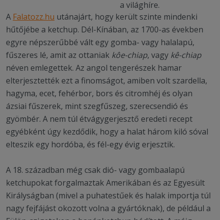
a világhíre.
A
Falatozz.hu
utánajárt, hogy került szinte mindenki
hűtőjébe a ketchup. Dél-Kínában, az 1700-as években
egyre népszerűbbé vált egy gomba- vagy halalapú,
fűszeres lé, amit az ottaniak
kôe-chiap
, vagy
kê-chiap
néven emlegettek. Az angol tengerészek hamar
elterjesztették ezt a finomságot, amiben volt szardella,
hagyma, ecet, fehérbor, bors és citromhéj és olyan
ázsiai fűszerek, mint szegfűszeg, szerecsendió és
gyömbér. A nem túl étvágygerjesztő eredeti recept
egyébként úgy kezdődik, hogy a halat három kiló sóval
elteszik egy hordóba, és fél-egy évig erjesztik.
A 18. században még csak dió- vagy gombaalapú
ketchupokat forgalmaztak Amerikában és az Egyesült
Királyságban (mivel a puhatestűek és halak importja túl
nagy fejfájást okozott volna a gyártóknak), de például a