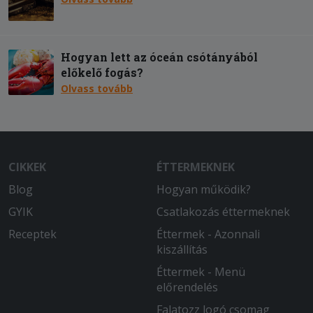
Hogyan lett az óceán csótányából
előkelő fogás?
Olvass tovább
CIKKEK
ÉTTERMEKNEK
Blog
Hogyan működik?
GYIK
Csatlakozás éttermeknek
Receptek
Éttermek - Azonnali
kiszállítás
Éttermek - Menü
előrendelés
Falatozz logó csomag