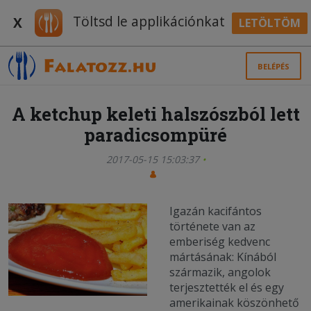
Töltsd le applikációnkat
X
LETÖLTÖM
BELÉPÉS
A ketchup keleti halszószból lett
paradicsompüré
2017-05-15 15:03:37
Igazán kacifántos
története van az
emberiség kedvenc
mártásának: Kínából
származik, angolok
terjesztették el és egy
amerikainak köszönhető