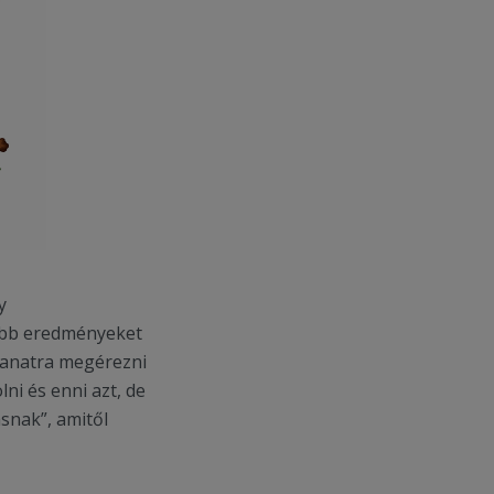
y
sabb eredményeket
llanatra megérezni
ni és enni azt, de
snak”, amitől