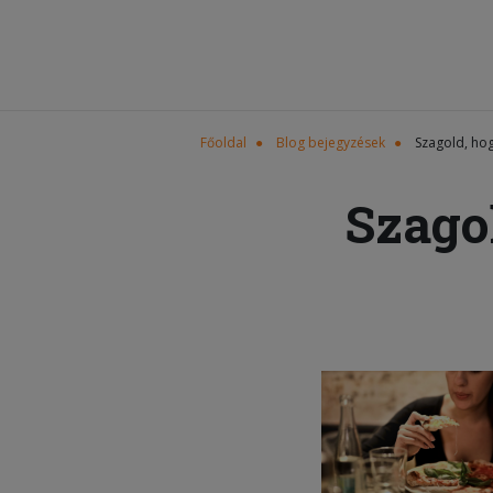
Főoldal
Blog bejegyzések
Szagold, hog
Szagol