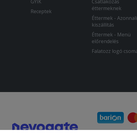
GYIK
Csatlakozás
éttermeknek
Receptek
Éttermek - Azonnali
kiszállítás
Éttermek - Menü
előrendelés
Falatozz logó csom