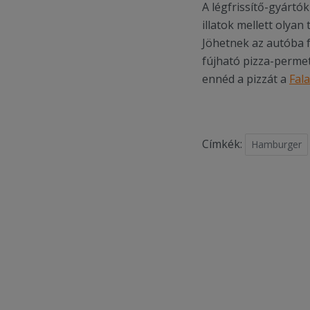
A légfrissítő-gyártó
illatok mellett olya
Jöhetnek az autóba 
fújható pizza-permet
ennéd a pizzát a
Fal
Címkék:
Hamburger