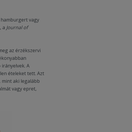
y hamburgert vagy
, a
Journal of
meg az érzékszervi
atékonyabban
 irányelvek. A
n ételeket tett. Azt
, mint aki legalább
almát vagy epret,