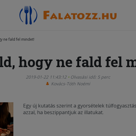
y ne fald fel mindet!
d, hogy ne fald fel 
2019-01-22 11:43:12
Olvasási idő: 5 perc
Kovács-Tóth Noémi
Egy új kutatás szerint a gyorsételek túlfogyaszt
azzal, ha beszippantjuk az illatukat.