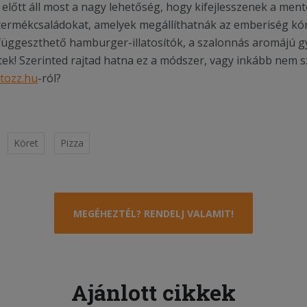
k előtt áll most a nagy lehetőség, hogy kifejlesszenek a ment
n termékcsaládokat, amelyek megállíthatnák az emberiség kór
függeszthető hamburger-illatosítók, a szalonnás aromájú g
ek! Szerinted rajtad hatna ez a módszer, vagy inkább nem s
atozz.hu
-ról?
Köret
Pizza
MEGÉHEZTÉL? RENDELJ VALAMIT!
Ajánlott cikkek