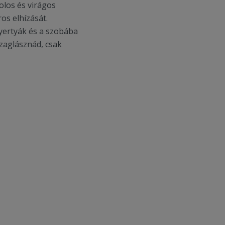
olos és virágos
os elhízását.
yertyák és a szobába
zaglásznád, csak