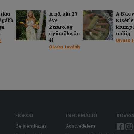
világ
A nő, aki 27
A Nagy
ágább
éve
Kísérle
ja
kizárólag
krumpli
gyümölcsön
rudiig
s
él
Olvass 
b
Olvass tovább
FIÓKOD
INFORMÁCIÓ
KÖVES
Bejelentkezés
Adatvédelem