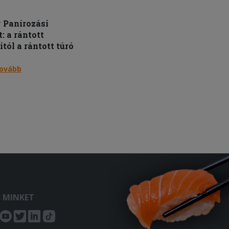
 Panírozási
t: a rántott
tól a rántott túró
tovább
S MINKET