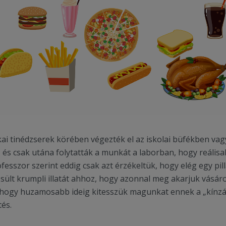
kai tinédzserek körében végezték el az iskolai büfékben vag
és csak utána folytatták a munkát a laborban, hogy reáli
fesszor szerint eddig csak azt érzékeltük, hogy elég egy pi
 sült krumpli illatát ahhoz, hogy azonnal meg akarjuk vásárol
 hogy huzamosabb ideig kitesszük magunkat ennek a „kínzá
és.