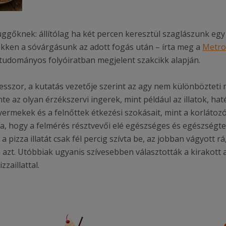
üggőknek: állítólag ha két percen keresztül szaglászunk eg
ökken a sóvárgásunk az adott fogás után – írta meg a
Metro
tudományos folyóiratban megjelent szakcikk alapján.
sszor, a kutatás vezetője szerint az agy nem különbözteti 
nte az olyan érzékszervi ingerek, mint például az illatok, h
yermekek és a felnőttek étkezési szokásait, mint a korlátozó
a, hogy a felmérés résztvevői elé egészséges és egészségtele
 a pizza illatát csak fél percig szívta be, az jobban vágyott rá
a azt. Utóbbiak ugyanis szívesebben választották a kirakott 
zzaillattal.