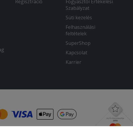
Regisztráció
Fogyasztói Értékelési
Szabályzat
Süti kezelés
Felhasználási
feltételek
SuperShop
ag
Kapcsolat
Karrier