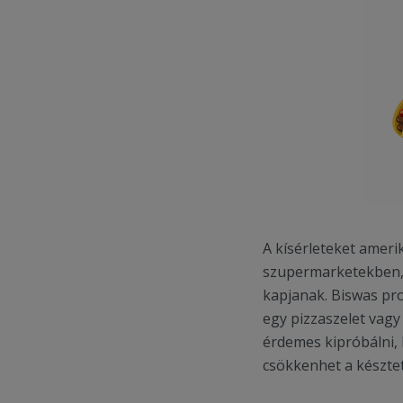
A kísérleteket ameri
szupermarketekben, 
kapjanak. Biswas pro
egy pizzaszelet vagy
érdemes kipróbálni,
csökkenhet a késztet