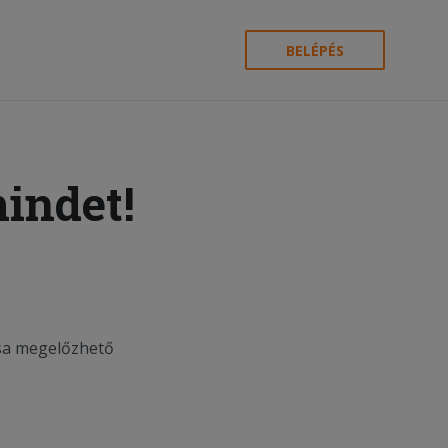
BELÉPÉS
mindet!
ása megelőzhető