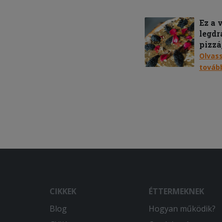
Ez a 
legdr
pizzá
Olvas
továb
CIKKEK
ÉTTERMEKNEK
Blog
Hogyan működik?