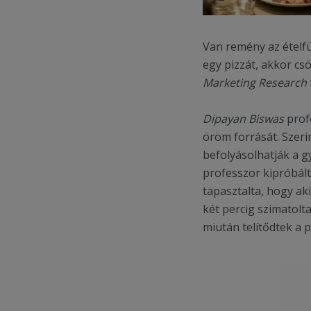
Van remény az ételf
egy pizzát, akkor cs
Marketing Research
Dipayan Biswas
profe
öröm forrását. Szeri
befolyásolhatják a g
professzor kipróbált
tapasztalta, hogy aki
két percig szimatolt
miután telítődtek a pi