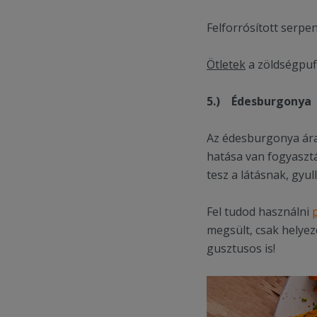
Felforrósított serpe
Ötletek
a zöldségpuf
5.)
Édesburgonya
Az édesburgonya ára
hatása van fogyasztá
tesz a látásnak, gyu
Fel tudod használni
megsült, csak helyez
gusztusos is!