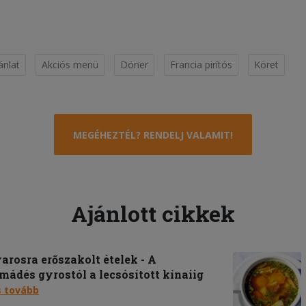
ánlat
Akciós menü
Döner
Francia pirítós
Köret
MEGÉHEZTÉL? RENDELJ VALAMIT!
Ajánlott cikkek
rosra erőszakolt ételek - A
mádés gyrostól a lecsósított kínaiig
s tovább