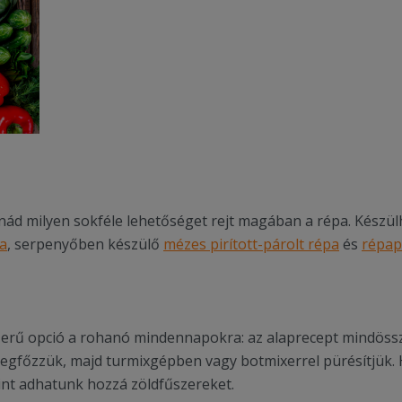
nád milyen sokféle lehetőséget rejt magában a répa. Készül
a
, serpenyőben készülő
mézes pirított-párolt répa
és
répap
zerű opció a rohanó mindennapokra: az alaprecept mindöss
 megfőzzük, majd turmixgépben vagy botmixerrel pürésítjük.
erint adhatunk hozzá zöldfűszereket.