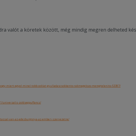
dra valót a köretek között, még mindig megren delheted ké
ogy-miert-egyel-minel-tobb-ceklat-gyulladascsokkento-rakmegelozo-meregtelenito-53397/
1/univerzalis-zoldsegpuffancs/
atassal-van-az-edesburgonya-az-emberi-szervezetre/