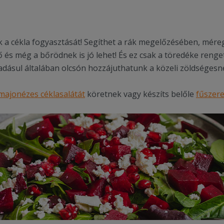
 a cékla fogyasztását! Segíthet a rák megelőzésében, méreg
s még a bőrödnek is jó lehet! És ez csak a töredéke renge
dásul általában olcsón hozzájuthatunk a közeli zöldségesné
majonézes céklasalátát
köretnek vagy készíts belőle
fűszere