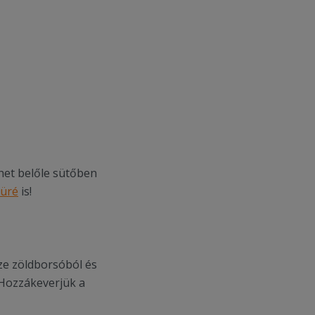
het belőle sütőben
üré
is!
ze zöldborsóból és
 Hozzákeverjük a