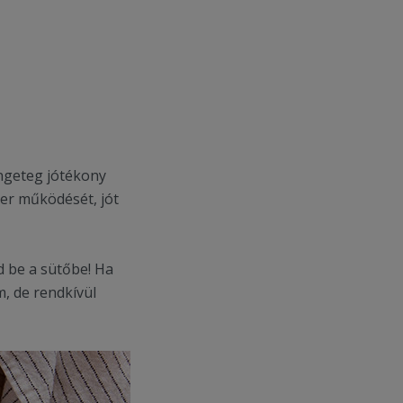
ngeteg jótékony
zer működését, jót
 be a sütőbe! Ha
, de rendkívül