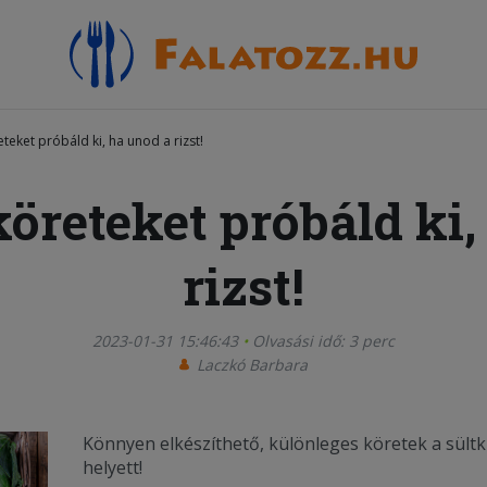
eteket próbáld ki, ha unod a rizst!
köreteket próbáld ki,
rizst!
2023-01-31 15:46:43
Olvasási idő: 3 perc
Laczkó Barbara
Könnyen elkészíthető, különleges köretek a sültkr
helyett!