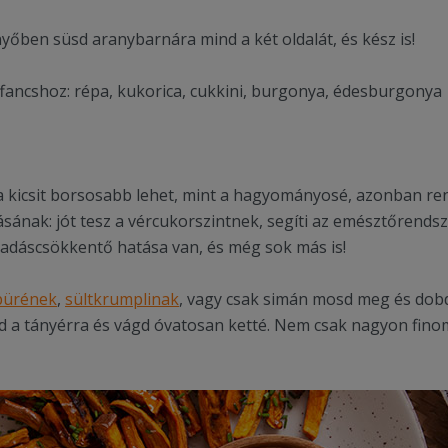
nyőben süsd aranybarnára mind a két oldalát, és kész is!
fancshoz: répa, kukorica, cukkini, burgonya, édesburgonya
 kicsit borsosabb lehet, mint a hagyományosé, azonban re
sának: jót tesz a vércukorszintnek, segíti az emésztőrends
lladáscsökkentő hatása van, és még sok más is!
pürének
,
sültkrumplinak
, vagy csak simán mosd meg és dobd
d a tányérra és vágd óvatosan ketté. Nem csak nagyon finom