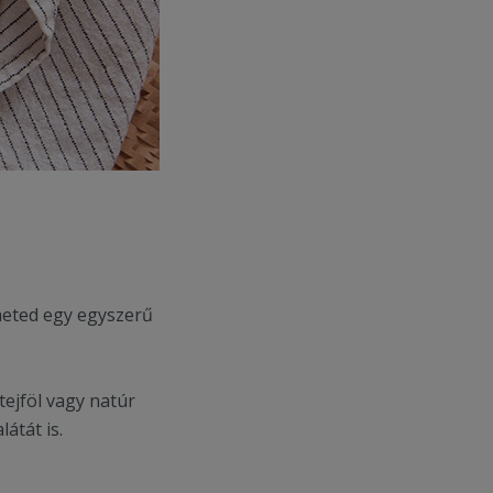
heted egy egyszerű
tejföl vagy natúr
átát is.