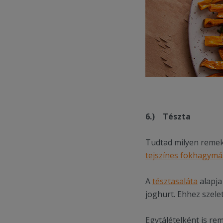
6.)
Tészta
Tudtad milyen remekü
tejszínes fokhagymá
A
tésztasaláta
alapja
joghurt. Ehhez szelet
Egytálételként is re