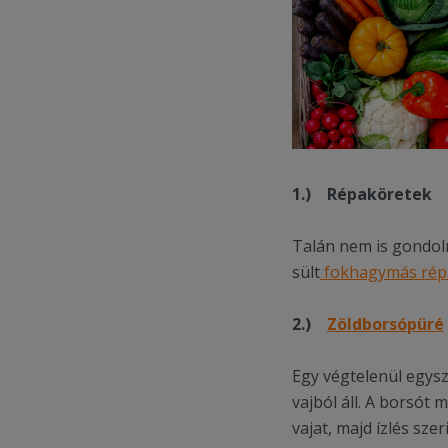
1.)
Répaköretek
Talán nem is gondol
sült
fokhagymás rép
2.)
Zöldborsópüré
Egy végtelenül egys
vajból áll. A borsót
vajat, majd ízlés sz