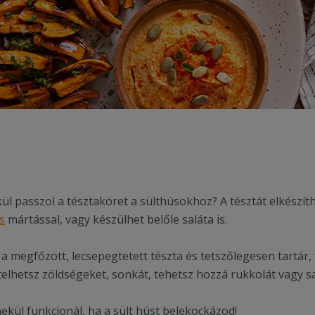
l passzol a tésztaköret a sülthúsokhoz? A tésztát elkészít
s
mártással, vagy készülhet belőle saláta is.
 a megfőzött, lecsepegtetett tészta és tetszőlegesen tartár, 
elhetsz zöldségeket, sonkát, tehetsz hozzá rukkolát vagy sal
mekül funkcionál, ha a sült húst belekockázod!