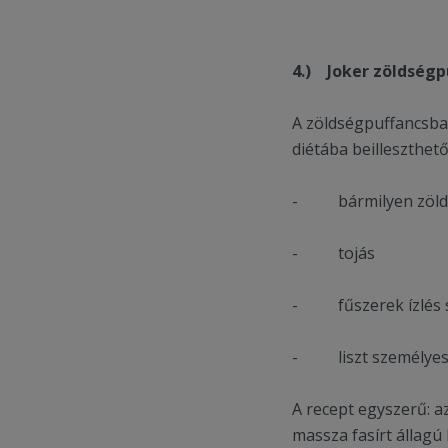
4.)
Joker zöldségp
A zöldségpuffancsba
diétába beilleszthető
- bármilyen zöldség
- tojás
- fűszerek ízlés sze
- liszt személyes 
A recept egyszerű: az
massza fasírt állagú