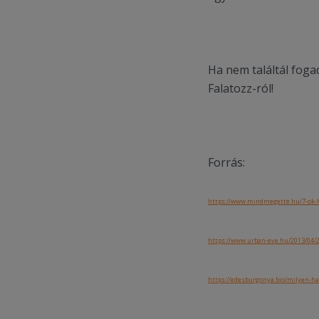
Ha nem találtál foga
Falatozz-ról!
Forrás:
https://www.mindmegette.hu/7-ok-h
https://www.urban-eve.hu/2013/04/2
https://edesburgonya.bio/milyen-h