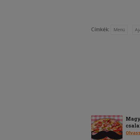
Címkék:
Menü
Aj
Magya
csala
Olvas