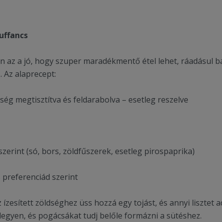
uffancs
n az a jó, hogy szuper maradékmentő étel lehet, ráadásul b
. Az alaprecept:
 megtisztítva és feldarabolva – esetleg reszelve
rint (só, bors, zöldfűszerek, esetleg pirospaprika)
preferenciád szerint
 ízesített zöldséghez üss hozzá egy tojást, és annyi lisztet 
 legyen, és pogácsákat tudj belőle formázni a sütéshez.