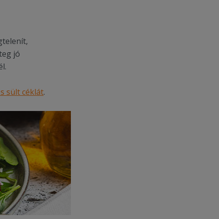
telenít,
teg jó
l.
s sült céklát
.