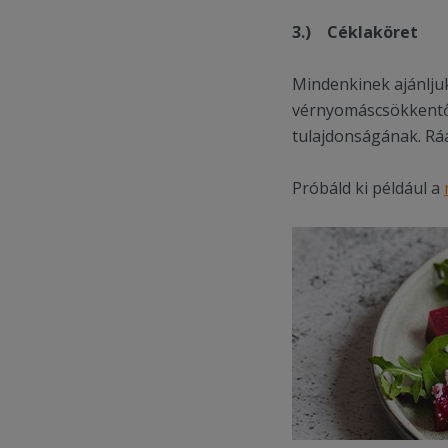
3.)
Céklaköret
Mindenkinek ajánljuk
vérnyomáscsökkentő é
tulajdonságának. Ráa
Próbáld ki például a