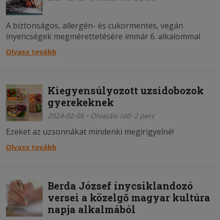
A biztonságos, allergén- és cukormentes, vegán
ínyencségek megmérettetésére immár 6. alkalommal
kerül sor.
Olvass tovább
Kiegyensúlyozott uzsidobozok
gyerekeknek
2024-02-06 • Olvasási idő: 2 perc
Ezeket az uzsonnákat mindenki megirigyelné!
Olvass tovább
Berda József ínycsiklandozó
versei a közelgő magyar kultúra
napja alkalmából