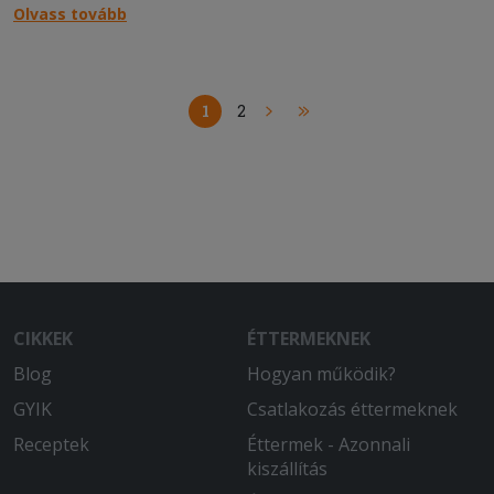
ételeket!
Olvass tovább
1
2
CIKKEK
ÉTTERMEKNEK
Blog
Hogyan működik?
GYIK
Csatlakozás éttermeknek
Receptek
Éttermek - Azonnali
kiszállítás