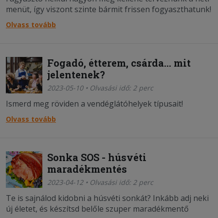
menüt, így viszont szinte bármit frissen fogyaszthatunk!
Mutatjuk mik azok az telek, amikről elsőre talán nem
Olvass tovább
hinnéd, de lefagyaszthatóak!
Fogadó, étterem, csárda... mit
jelentenek?
2023-05-10 • Olvasási idő: 2 perc
Ismerd meg röviden a vendéglátóhelyek típusait!
Olvass tovább
Sonka SOS - húsvéti
maradékmentés
2023-04-12 • Olvasási idő: 2 perc
Te is sajnálod kidobni a húsvéti sonkát? Inkább adj neki
új életet, és készítsd belőle szuper maradékmentő