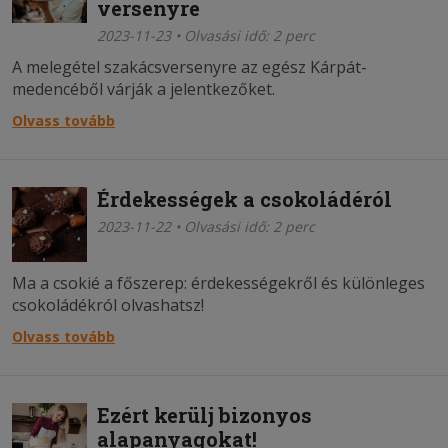
versenyre
2023-11-23 • Olvasási idő: 2 perc
A melegétel szakácsversenyre az egész Kárpát-
medencéből várják a jelentkezőket.
Olvass tovább
Érdekességek a csokoládéról
2023-11-22 • Olvasási idő: 2 perc
Ma a csokié a főszerep: érdekességekről és különleges
csokoládékról olvashatsz!
Olvass tovább
Ezért kerülj bizonyos
alapanyagokat!