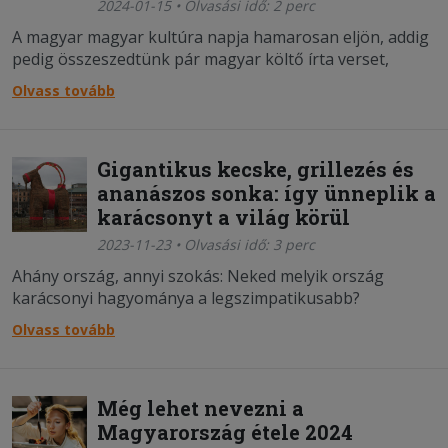
2024-01-15 • Olvasási idő: 2 perc
A magyar magyar kultúra napja hamarosan eljön, addig
pedig összeszedtünk pár magyar költő írta verset,
amelyben ételekről írnak!
Olvass tovább
Gigantikus kecske, grillezés és
ananászos sonka: így ünneplik a
karácsonyt a világ körül
2023-11-23 • Olvasási idő: 3 perc
Ahány ország, annyi szokás: Neked melyik ország
karácsonyi hagyománya a legszimpatikusabb?
Olvass tovább
Még lehet nevezni a
Magyarország étele 2024