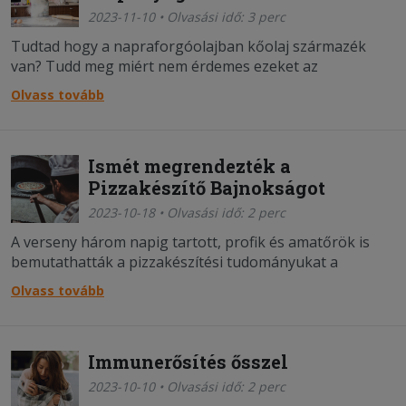
2023-11-10 • Olvasási idő: 3 perc
Tudtad hogy a napraforgóolajban kőolaj származék
van? Tudd meg miért nem érdemes ezeket az
alapanyagokat használni, és mit válassz helyettük, ami
Olvass tovább
egészséges!
Ismét megrendezték a
Pizzakészítő Bajnokságot
2023-10-18 • Olvasási idő: 2 perc
A verseny három napig tartott, profik és amatőrök is
bemutathatták a pizzakészítési tudományukat a
szakmai zsűri számára.
Olvass tovább
Immunerősítés ősszel
2023-10-10 • Olvasási idő: 2 perc