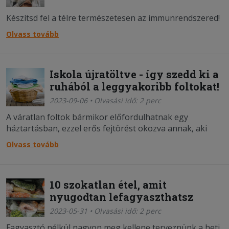
Készítsd fel a télre természetesen az immunrendszered!
Olvass tovább
Iskola újratöltve - így szedd ki a
ruhából a leggyakoribb foltokat!
2023-09-06 • Olvasási idő: 2 perc
A váratlan foltok bármikor előfordulhatnak egy
háztartásban, ezzel erős fejtörést okozva annak, aki
kimosná. Ebben lesz segítségedre ez a poszt!
Olvass tovább
10 szokatlan étel, amit
nyugodtan lefagyaszthatsz
2023-05-31 • Olvasási idő: 2 perc
Fagyasztó nélkül nagyon meg kellene terveznünk a heti