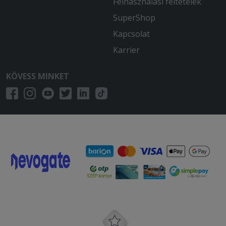
Felhasználási feltételek
SuperShop
Kapcsolat
Karrier
KÖVESS MINKET