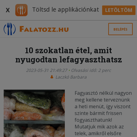
Töltsd le applikációnkat
X
LETÖLTÖM
BELÉPÉS
10 szokatlan étel, amit
nyugodtan lefagyaszthatsz
2023-05-31 21:49:27
Olvasási idő: 2 perc
Laczkó Barbara
Fagyasztó nélkül nagyon
meg kellene terveznünk
a heti menüt, így viszont
szinte bármit frissen
fogyaszthatunk!
Mutatjuk mik azok az
telek, amikről elsőre