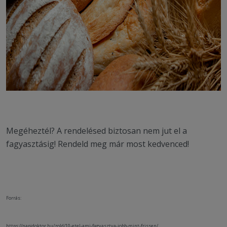
Megéheztél? A rendelésed biztosan nem jut el a
fagyasztásig! Rendeld meg már most kedvenced!
Forrás:
https://napidoktor.hu/zold/10-etel-ami-fagyasztva-jobb-mint-frissen/