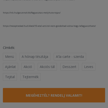
https://nlc.hu/gasztro/cikk/fagyasztas-melyhuto-tojas/
https://receptneked.hu/cikkek/10-etel-amirol-nem-gondoltad-volna-hogy-lefagyaszthato/
Címkék:
Menü
A hónap tésztája
A'la carte - szerda
Ajánlat
Akció
Akciós tál
Desszert
Leves
Tejital
Tejtermék
MEGÉHEZTÉL? RENDELJ VALAMIT!