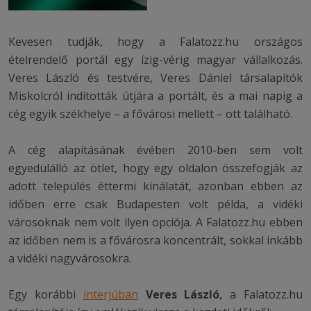
Kevesen tudják, hogy a Falatozz.hu országos
ételrendelő portál egy ízig-vérig magyar vállalkozás.
Veres László és testvére, Veres Dániel társalapítók
Miskolcról indították útjára a portált, és a mai napig a
cég egyik székhelye – a fővárosi mellett – ott található.
A cég alapításának évében 2010-ben sem volt
egyedülálló az ötlet, hogy egy oldalon összefogják az
adott település éttermi kínálatát, azonban ebben az
időben erre csak Budapesten volt példa, a vidéki
városoknak nem volt ilyen opciója. A Falatozz.hu ebben
az időben nem is a fővárosra koncentrált, sokkal inkább
a vidéki nagyvárosokra.
Egy korábbi
interjúban
Veres László
, a Falatozz.hu