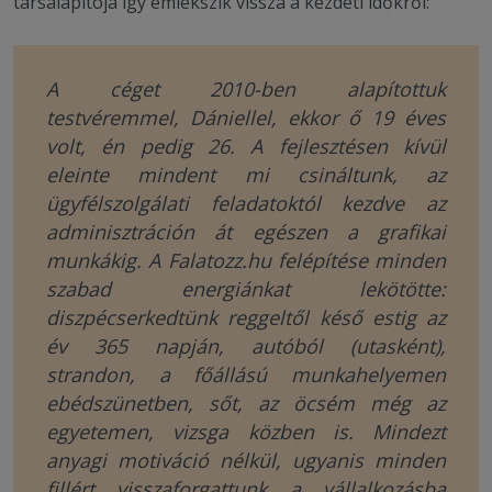
társalapítója így emlékszik vissza a kezdeti időkről:
A céget 2010-ben alapítottuk
testvéremmel, Dániellel, ekkor ő 19 éves
volt, én pedig 26. A fejlesztésen kívül
eleinte mindent mi csináltunk, az
ügyfélszolgálati feladatoktól kezdve az
adminisztráción át egészen a grafikai
munkákig. A Falatozz.hu felépítése minden
szabad energiánkat lekötötte:
diszpécserkedtünk reggeltől késő estig az
év 365 napján, autóból (utasként),
strandon, a főállású munkahelyemen
ebédszünetben, sőt, az öcsém még az
egyetemen, vizsga közben is. Mindezt
anyagi motiváció nélkül, ugyanis minden
fillért visszaforgattunk a vállalkozásba