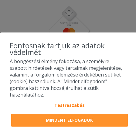
Fontosnak tartjuk az adatok
védelmét
A böngészési élmény fokozása, a személyre
szabott hirdetések vagy tartalmak megjelenítése,
valamint a forgalom elemzése érdekében sütiket
(cookie) használunk. A "Mindet elfogadom"
gombra kattintva hozzájárulhat a sütik
használatához.
Testreszabás
2010-2026 Copyright - Falatozz.hu - Diston-line Kft.
MINDENT ELFOGADOK
Pizza, gyros, hamburger, menük kedvező áron, egy helyen az összes
étterem ajánlata.