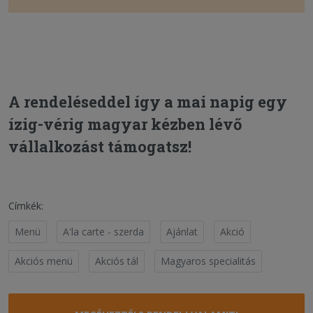
A rendeléseddel így a mai napig egy
ízig-vérig magyar kézben lévő
vállalkozást támogatsz!
Címkék:
Menü
A'la carte - szerda
Ajánlat
Akció
Akciós menü
Akciós tál
Magyaros specialitás