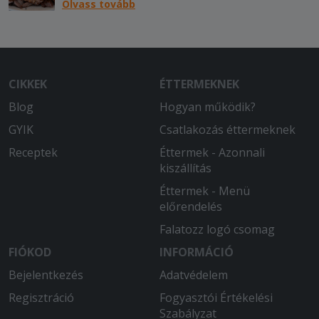
Olvass tovább
CIKKEK
ÉTTERMEKNEK
Blog
Hogyan működik?
GYIK
Csatlakozás éttermeknek
Receptek
Éttermek - Azonnali
kiszállítás
Éttermek - Menü
előrendelés
Falatozz logó csomag
FIÓKOD
INFORMÁCIÓ
Bejelentkezés
Adatvédelem
Regisztráció
Fogyasztói Értékelési
Szabályzat