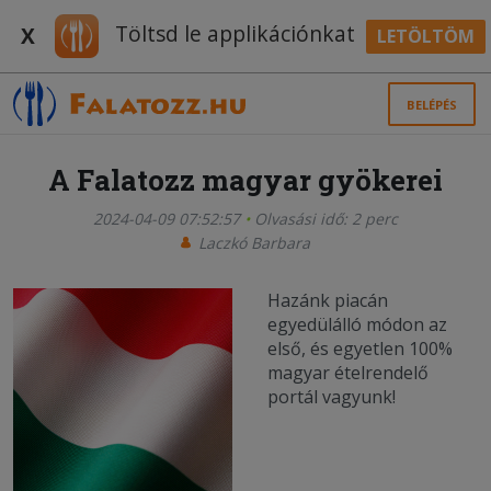
Töltsd le applikációnkat
X
LETÖLTÖM
BELÉPÉS
A Falatozz magyar gyökerei
2024-04-09 07:52:57
Olvasási idő: 2 perc
Laczkó Barbara
Hazánk piacán
egyedülálló módon az
első, és egyetlen 100%
magyar ételrendelő
portál vagyunk!