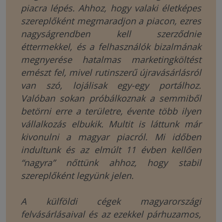
piacra lépés. Ahhoz, hogy valaki életképes
szereplőként megmaradjon a piacon, ezres
nagyságrendben kell szerződnie
éttermekkel, és a felhasználók bizalmának
megnyerése hatalmas marketingköltést
emészt fel, mivel rutinszerű újravásárlásról
van szó, lojálisak egy-egy portálhoz.
Valóban sokan próbálkoznak a semmiből
betörni erre a területre, évente több ilyen
vállalkozás elbukik. Multit is láttunk már
kivonulni a magyar piacról. Mi időben
indultunk és az elmúlt 11 évben kellően
“nagyra” nőttünk ahhoz, hogy stabil
szereplőként legyünk jelen.
A külföldi cégek magyarországi
felvásárlásaival és az ezekkel párhuzamos,