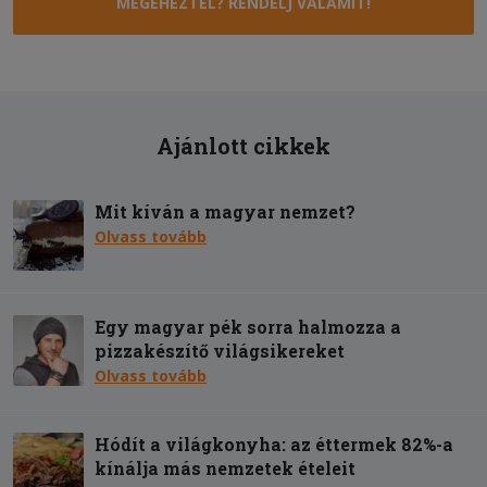
MEGÉHEZTÉL? RENDELJ VALAMIT!
Ajánlott cikkek
Mit kíván a magyar nemzet?
Olvass tovább
Egy magyar pék sorra halmozza a
pizzakészítő világsikereket
Olvass tovább
Hódít a világkonyha: az éttermek 82%-a
kínálja más nemzetek ételeit