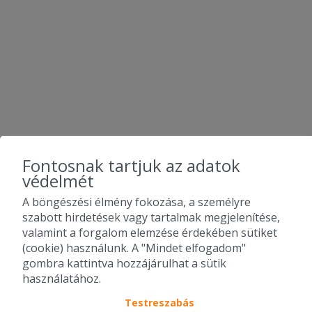
Fontosnak tartjuk az adatok
védelmét
A böngészési élmény fokozása, a személyre
szabott hirdetések vagy tartalmak megjelenítése,
valamint a forgalom elemzése érdekében sütiket
(cookie) használunk. A "Mindet elfogadom"
gombra kattintva hozzájárulhat a sütik
használatához.
Testreszabás
2010-2026 Copyright - Falatozz.hu - Diston-line Kft.