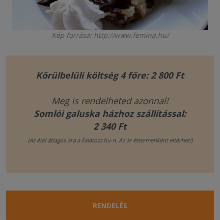
Kép forrása: http://www.femina.hu/
Körülbelüli költség 4 főre: 2 800 Ft
Meg is rendelheted azonnal!
Somlói galuska házhoz szállítással:
2 340 Ft
(Az étel átlagos ára a Falatozz.hu-n. Az ár éttermenként eltérhet!)
RENDELÉS