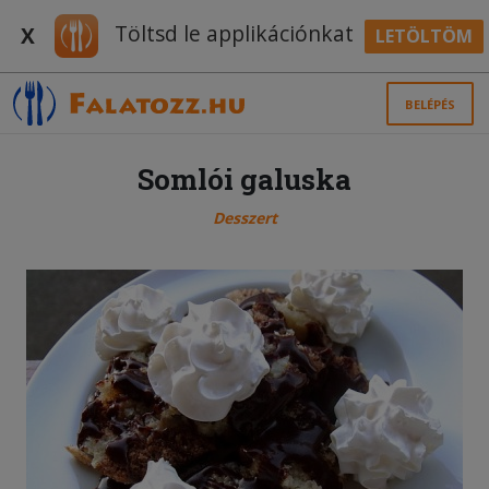
Töltsd le applikációnkat
X
LETÖLTÖM
BELÉPÉS
Somlói galuska
Desszert