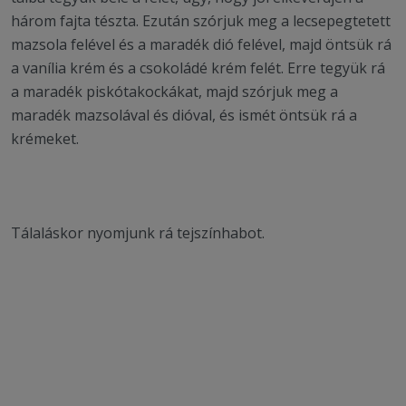
három fajta tészta. Ezután szórjuk meg a lecsepegtetett
mazsola felével és a maradék dió felével, majd öntsük rá
a vanília krém és a csokoládé krém felét. Erre tegyük rá
a maradék piskótakockákat, majd szórjuk meg a
maradék mazsolával és dióval, és ismét öntsük rá a
krémeket.
Tálaláskor nyomjunk rá tejszínhabot.