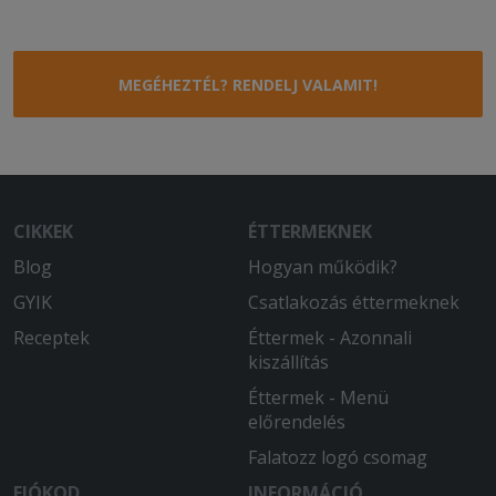
MEGÉHEZTÉL? RENDELJ VALAMIT!
CIKKEK
ÉTTERMEKNEK
Blog
Hogyan működik?
GYIK
Csatlakozás éttermeknek
Receptek
Éttermek - Azonnali
kiszállítás
Éttermek - Menü
előrendelés
Falatozz logó csomag
FIÓKOD
INFORMÁCIÓ