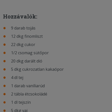
Hozzávalók:
9 darab tojás
12 dkg finomliszt
22 dkg cukor
1/2 csomag sütőpor
20 dkg darált dió
5 dkg cukrozatlan kakaópor
4 dl tej
1 darab vaníliarúd
2 tábla étcsokoládé
1 dl tejszín
5 dkg vaj