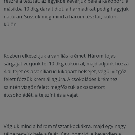
részre a tésztát, az egyikbe keverjük bele a kakóport, a
másikba 10 dkg darált diót, a harmadikat pedig hagyjuk
natúran. Süssük meg mind a három tésztát, külön-
külön.
Közben elkészítjük a vaníliás krémet. Három tojás
sárgáját verjünk fel 10 dkg cukorral, majd adjunk hozzá
4 dl tejet és a vaníliarúd kikapart belsejét, végül vízgőz
felett főzzük krém állagúra. A csokoládés krémhez
szintén vízgőz felett megfőzzük az összetört
étcsokoládét, a tejszínt és a vajat.
Vágjuk mind a három tésztát kockákra, majd egy nagy
tálba tegyük bele a felét, úgy, hogy jól elkeverdjen a