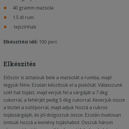
40 gramm mazsola
1.5 dl rum
tejszínhab
Elkészítési idő:
100 perc
Elkészítés
Először is áztassuk bele a mazsolát a rumba, majd
tegyük félre. Ezután készítsük el a piskótát. Válasszunk
szét hat tojást, majd verjük fel a sárgáját a 7 dkg
cukorral, a fehérjét pedig 5 dkg cukorral. Keverjük össze
a lisztet a sütőporral, majd adjuk hozzá a cukros
tojássárgáját, és jól dolgozzuk össze. Ezután óvatosan
öntsük hozzá a kemény tojáshabot. Osszuk három