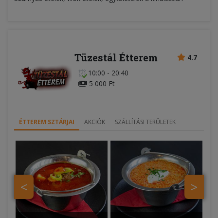
Tüzestál Étterem
4.7
10:00 - 20:40
5 000 Ft
ÉTTEREM SZTÁRJAI
AKCIÓK
SZÁLLÍTÁSI TERÜLETEK
<
>