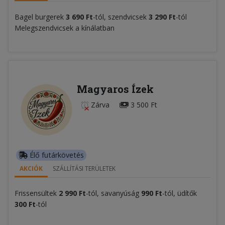
Bagel burgerek
3 690 Ft
-tól, szendvicsek
3 290 Ft
-tól
Melegszendvicsek a kínálatban
Magyaros Ízek
Zárva
3 500 Ft
Élő futárkövetés
AKCIÓK
SZÁLLÍTÁSI TERÜLETEK
Frissensültek
2 990 Ft
-tól, savanyúság
990 Ft
-tól, üdítők
300 Ft
-tól