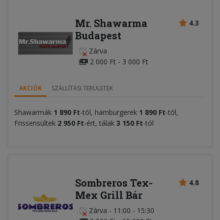
Mr. Shawarma
4.3
Budapest
Zárva
2 000 Ft - 3 000 Ft
AKCIÓK
SZÁLLÍTÁSI TERÜLETEK
Shawarmák
1 890 Ft
-tól, hamburgerek
1 890 Ft
-tól,
Frissensültek
2 950 Ft
-ért, tálak
3 150 Ft
-tól
Sombreros Tex-
4.8
Mex Grill Bár
Zárva
-
11:00 - 15:30