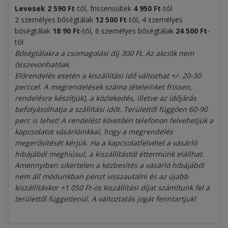
Levesek
2 590
Ft
-tól, frissensültek
4
950 Ft
-tól
2 személyes bőségtálak
12
5
0
0 Ft
-tól, 4 személyes
bőségtálak
18 9
0 Ft
-tól, 6 személyes bőségtálak
24
50
0 Ft
-
tól
Bőségtálakra a csomagolási díj 300 Ft. Az akciók nem
összevonhatóak.
Előrendelés esetén a kiszállítási idő változhat +/- 20-30
perccel. A megrendelések száma (ételeinket frissen,
rendelésre készítjük), a közlekedés, illetve az időjárás
befolyásolhatja a szállítási időt. Területtől függően 60-90
perc is lehet! A rendelést követően telefonon felvehetjük a
kapcsolatot vásárlóinkkal, hogy a megrendelés
megerősítését kérjük. Ha a kapcsolatfelvétel a vásárló
hibájából meghiúsul, a kiszállítástól éttermünk elállhat.
Amennyiben sikertelen a kézbesítés a vásárló hibájából
nem áll módunkban pénzt visszautalni és az újabb
kiszállításkor +1 050 Ft-os kiszállítási díjat számítunk fel a
területtől függetlenül. A változtatás jogát fenntartjuk!