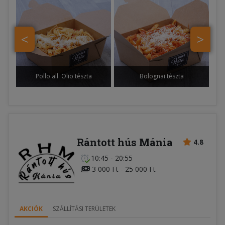
<
>
Pollo all' Olio tészta
Bolognai tészta
Rántott hús Mánia
4.8
10:45 - 20:55
3 000 Ft - 25 000 Ft
AKCIÓK
SZÁLLÍTÁSI TERÜLETEK