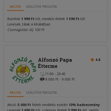
AKCIÓK
SZÁLLÍTÁSI TERÜLETEK
Burritok
1 990 Ft
-tól, mexikói ételek
1 590 Ft
-tól
Levesek, tálak a kínálatban
Csomagolási díj 100 Ft
Alfonzó Papa
4.8
Étterme
11:00 - 20:40
8 000 Ft - 9 000 Ft
AKCIÓK
SZÁLLÍTÁSI TERÜLETEK
Akció:
5 000 Ft
feletti rendelés esetén
10% kedvezmény
Levesek
1 690 Ft
-tól, szárnyas ételek
3 990 Ft
-ért, sertés