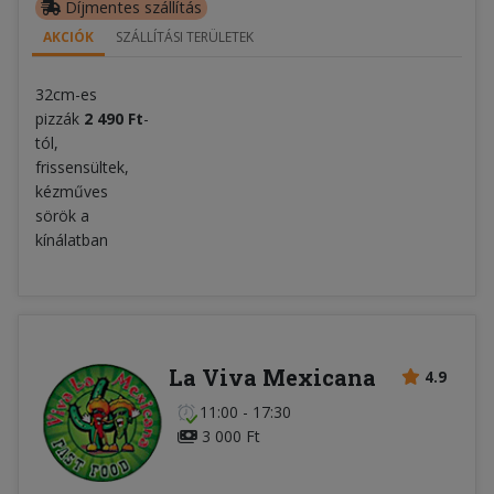
Díjmentes szállítás
AKCIÓK
SZÁLLÍTÁSI TERÜLETEK
32cm-es
pizzák
2 490 Ft
-
tól,
frissensültek,
kézműves
sörök a
kínálatban
La Viva Mexicana
4.9
11:00 - 17:30
3 000 Ft