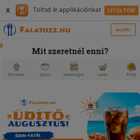
Töltsd le applikációnkat
X
LETÖLTÖM
BELÉPÉS
Mit szeretnél enni?
Desszert
Gyros
Hamburger
Leves
Pizza