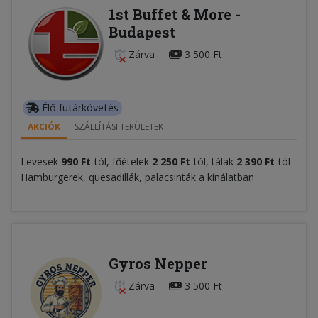
1st Buffet & More -
Budapest
Zárva
3 500 Ft
Élő futárkövetés
AKCIÓK
SZÁLLÍTÁSI TERÜLETEK
Levesek
99
0
Ft
-tól, főételek
2 250 Ft
-tól, tálak
2 390 Ft
-tól
Hamburgerek, quesadillák, palacsinták a kínálatban
Gyros Nepper
Zárva
3 500 Ft