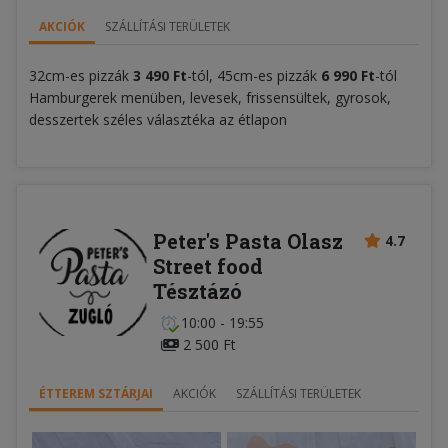
AKCIÓK
SZÁLLÍTÁSI TERÜLETEK
32cm-es pizzák
3 490 Ft
-tól, 45cm-es pizzák
6 990 Ft
-tól
Hamburgerek menüben, levesek, frissensültek, gyrosok,
desszertek széles választéka az étlapon
Peter's Pasta Olasz
4.7
Street food
Tésztázó
10:00 - 19:55
2 500 Ft
ÉTTEREM SZTÁRJAI
AKCIÓK
SZÁLLÍTÁSI TERÜLETEK