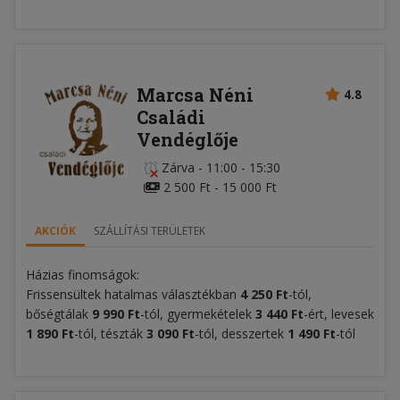
Marcsa Néni
4.8
Családi
Vendéglője
Zárva
-
11:00 - 15:30
2 500 Ft - 15 000 Ft
AKCIÓK
SZÁLLÍTÁSI TERÜLETEK
Házias finomságok:
Frissensültek hatalmas választékban
4 250 Ft
-tól,
bőségtálak
9 990
Ft
-tól, gyermekételek
3 440
Ft
-ért, levesek
1 890 Ft
-tól, tészták
3 090 Ft
-tól, desszertek
1 490 Ft
-tól