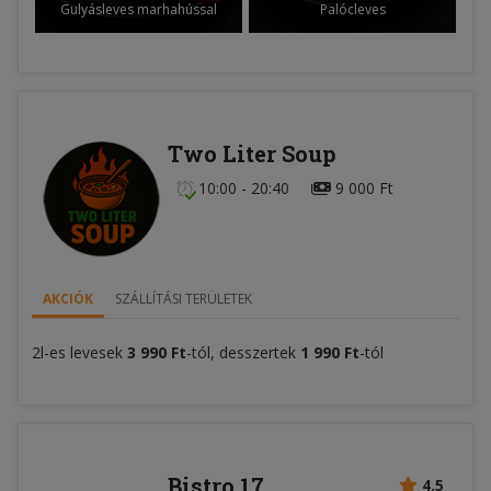
Gulyásleves marhahússal
Palócleves
Two Liter Soup
10:00 - 20:40
9 000 Ft
AKCIÓK
SZÁLLÍTÁSI TERÜLETEK
2l-es levesek
3 990 Ft
-tól, desszertek
1 990 Ft
-tól
Bistro 17
4.5