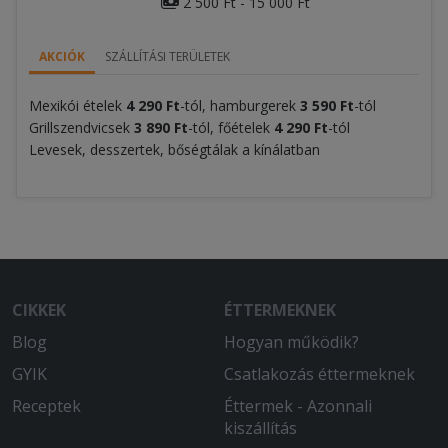
2 500 Ft - 15 000 Ft
AKCIÓK
SZÁLLÍTÁSI TERÜLETEK
Mexikói ételek
4 290 Ft
-tól, hamburgerek
3 590 Ft
-tól
Grillszendvicsek
3 890 Ft
-tól, főételek
4 290 Ft
-tól
Levesek, desszertek, bőségtálak a kínálatban
CIKKEK
ÉTTERMEKNEK
Blog
Hogyan működik?
GYIK
Csatlakozás éttermeknek
Receptek
Éttermek - Azonnali
kiszállítás