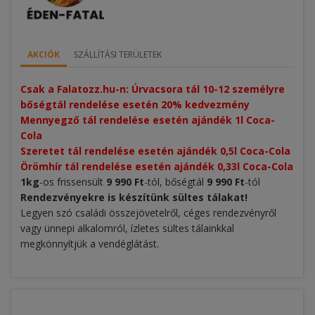
AKCIÓK
SZÁLLÍTÁSI TERÜLETEK
Csak a Falatozz.hu-n: Úrvacsora tál 10-12 személyre 
bőségtál rendelése esetén 20% kedvezmény​
Mennyegző tál rendelése esetén ajándék 1l Coca-
Cola
Szeretet tál rendelése esetén ajándék 0,5l Coca-Cola
Örömhír tál rendelése esetén ajándék 0,33l Coca-Cola
1kg
-os frissensült
9 990 Ft
-tól, bőségtál
9 990 Ft
-tól
Rendezvényekre is készítünk sültes tálakat!
Legyen szó családi összejövetelről, céges rendezvényről
vagy ünnepi alkalomról, ízletes sültes tálainkkal
megkönnyítjük a vendéglátást.