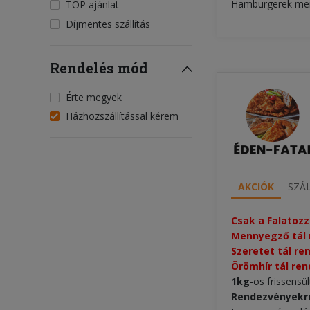
Hamburgerek menü
TOP ajánlat
Díjmentes szállítás
Rendelés mód
Érte megyek
Házhozszállítással kérem
AKCIÓK
SZÁL
Csak a Falatozz
Mennyegző tál 
Szeretet tál re
Örömhír tál ren
1kg
-os frissensü
Rendezvényekre 