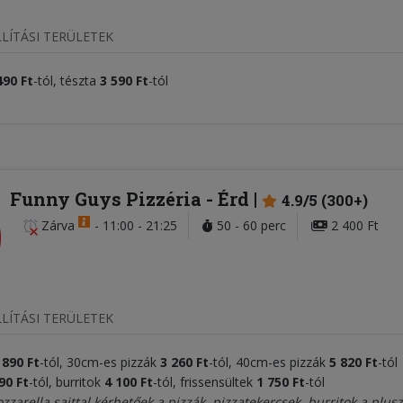
LÍTÁSI TERÜLETEK
490 Ft
-tól, tészta
3 590 Ft
-tól
Funny Guys Pizzéria
- Érd
4.9/5 (300+)
Zárva
-
11:00 - 21:25
50 - 60 perc
2 400 Ft
LÍTÁSI TERÜLETEK
 890 Ft
-tól, 30cm-es pizzák
3 260
Ft
-tól,
40cm-es pizzák
5 820 Ft
-tól
90 Ft
-tól, burritok
4 10
0 Ft
-tól, frissensültek
1 750 Ft
-tól
arella sajttal kérhetőek a pizzák, pizzatekercsek, burritok a plusz 