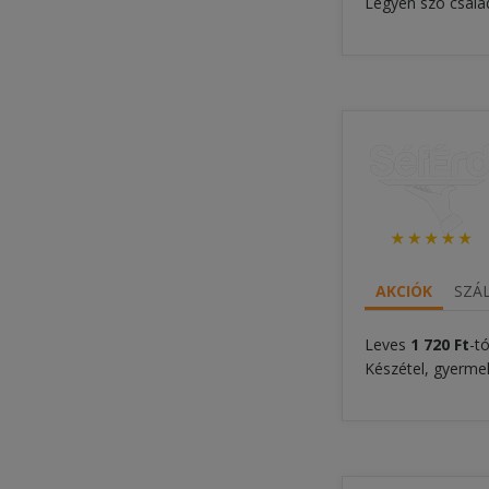
Legyen szó család
AKCIÓK
SZÁL
Leves
1 720 Ft
-tó
Készétel, gyermek