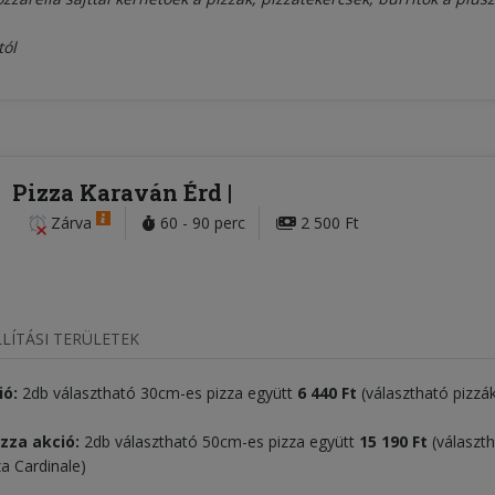
tól
Pizza Karaván Érd
Zárva
60 - 90 perc
2 500 Ft
LÍTÁSI TERÜLETEK
ió:
2db választható 30cm-es pizza együtt
6
440 Ft
(választható pizzák
izza akció:
2db választható 50cm-es pizza együtt
15 190 Ft
(választh
za Cardinale)