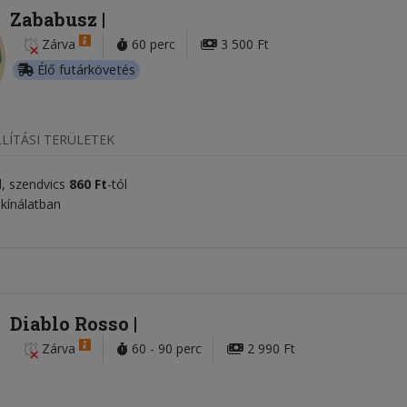
Zababusz
Zárva
60 perc
3 500 Ft
Élő futárkövetés
LÍTÁSI TERÜLETEK
l, szendvics
860 Ft
-tól
 kínálatban
Diablo Rosso
Zárva
60 - 90 perc
2 990 Ft