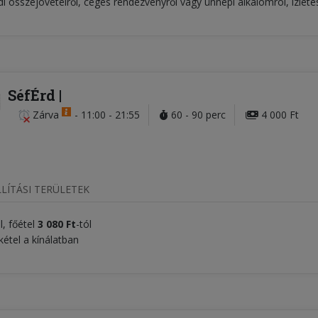
i összejövetelről, céges rendezvényről vagy ünnepi alkalomról, ízlete
SéfÉrd
Zárva
-
11:00 - 21:55
60 - 90 perc
4 000 Ft
LÍTÁSI TERÜLETEK
l, főétel
3 080 Ft
-tól
étel a kínálatban