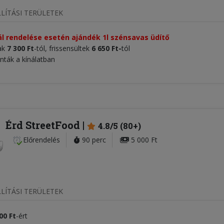
LÍTÁSI TERÜLETEK
l rendelése esetén ajándék 1l szénsavas üdítő
ak
7 300
Ft
-tól, frissensültek
6 650
Ft
-
tól
inták a kínálatban
Érd StreetFood
4.8/5 (80+)
Előrendelés
90 perc
5 000 Ft
LÍTÁSI TERÜLETEK
00
Ft
-ért