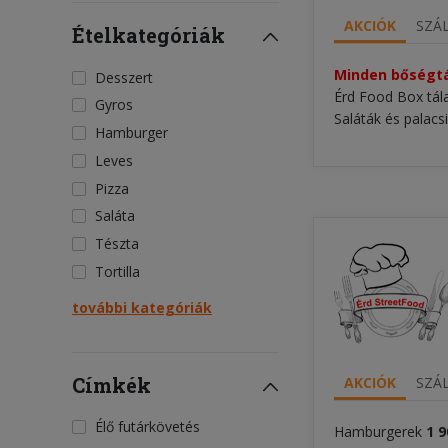
AKCIÓK
SZÁL
Ételkategóriák
Minden bőségtá
Desszert
Érd Food Box tál
Gyros
Saláták és palacs
Hamburger
Leves
Pizza
Saláta
Tészta
Tortilla
további kategóriák
Címkék
AKCIÓK
SZÁL
Élő futárkövetés
Hamburgerek
1
9