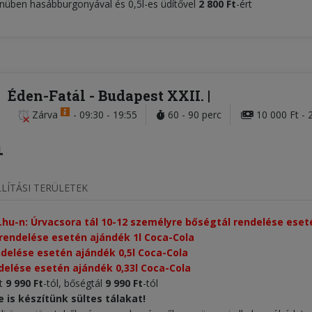
ben hasábburgonyával és 0,5l-es üdítővel
2
800
Ft
-ért
Éden-Fatál
- Budapest XXII.
Zárva
-
09:30 - 19:55
60 - 90 perc
10 000 Ft - 
LÍTÁSI TERÜLETEK
.hu-n: Úrvacsora tál 10-12 személyre bőségtál rendelése ese
rendelése esetén ajándék 1l Coca-Cola
ndelése esetén ajándék 0,5l Coca-Cola
delése esetén ajándék 0,33l Coca-Cola
lt
9 990 Ft
-tól, bőségtál
9 990 Ft
-tól
is készítünk sültes tálakat!