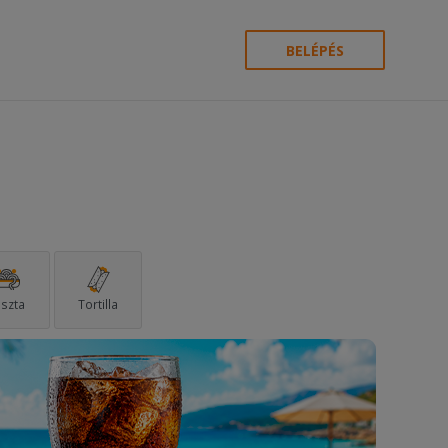
BELÉPÉS
szta
Tortilla