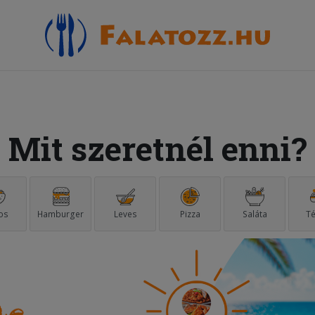
Mit szeretnél enni?
os
Hamburger
Leves
Pizza
Saláta
Té