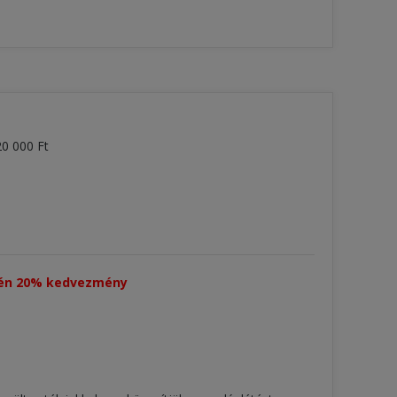
20 000 Ft
tén 20% kedvezmény​