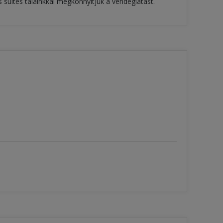
s sültes tálainkkal megkönnyítjük a vendéglátást.