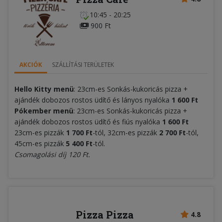
10:45 - 20:25
900 Ft
AKCIÓK
SZÁLLÍTÁSI TERÜLETEK
Hello Kitty menü
: 23cm-es Sonkás-kukoricás pizza +
ajándék dobozos rostos üdítő és lányos nyalóka
1 600 Ft
Pókember menü
: 23cm-es Sonkás-kukoricás pizza +
ajándék dobozos rostos üdítő és fiús nyalóka
1 600 Ft
23cm-es pizzák
1 700 Ft
-tól, 32cm-es pizzák
2 700 Ft
-tól,
45cm-es pizzák
5 400
Ft
-tól.
Csomagolási díj 120 Ft.
Pizza Pizza
4.8