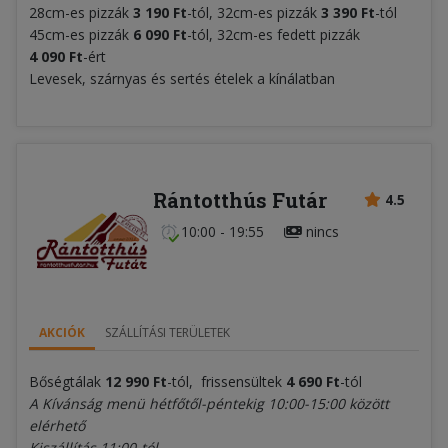
28cm-es pizzák
3
190 Ft
-tól, 32cm-es pizzák
3 390 Ft
-tól
45cm-es pizzák
6 090 Ft
-tól, 32cm-es fedett pizzák
4 090 Ft
-ért
Levesek, szárnyas és sertés ételek a kínálatban
Rántotthús Futár
4.5
10:00 - 19:55
nincs
AKCIÓK
SZÁLLÍTÁSI TERÜLETEK
Bőségtálak
12 990 Ft
-tól, frissensültek
4 690 Ft
-tól
A Kívánság menü hétfőtől-péntekig 10:00-15:00 között
elérhető
Kiszállítás 11:00-tól