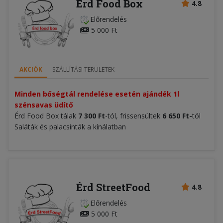
Érd Food Box
4.8
Előrendelés
5 000 Ft
AKCIÓK
SZÁLLÍTÁSI TERÜLETEK
Minden bőségtál rendelése esetén ajándék 1l 
szénsavas üdítő
Érd Food Box tálak
7 300
Ft
-tól, frissensültek
6 650
Ft
-
tól
Saláták és palacsinták a kínálatban
Érd StreetFood
4.8
Előrendelés
5 000 Ft