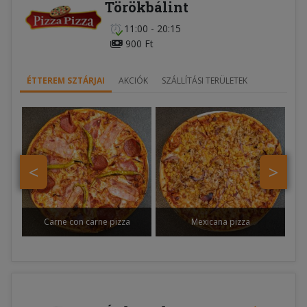
Törökbálint
11:00 - 20:15
900 Ft
ÉTTEREM SZTÁRJAI
AKCIÓK
SZÁLLÍTÁSI TERÜLETEK
<
>
Carne con carne pizza
Mexicana pizza