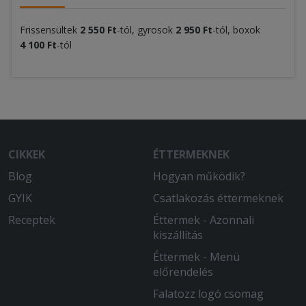
Frissensültek
2 550 Ft
-tól, gyrosok
2 950 Ft
-tól, boxok
4 100 Ft
-tól
CIKKEK
ÉTTERMEKNEK
Blog
Hogyan működik?
GYIK
Csatlakozás éttermeknek
Receptek
Éttermek - Azonnali
kiszállítás
Éttermek - Menü
előrendelés
Falatozz logó csomag