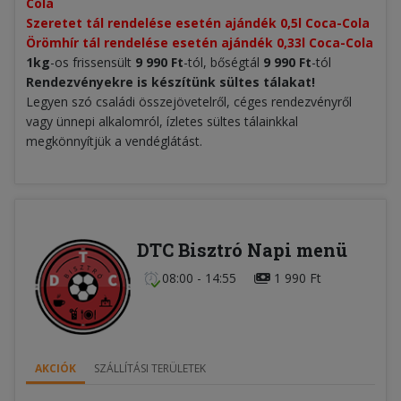
Cola
Szeretet tál rendelése esetén ajándék 0,5l Coca-Cola
Örömhír tál rendelése esetén ajándék 0,33l Coca-Cola
1kg
-os frissensült
9 990 Ft
-tól, bőségtál
9 990 Ft
-tól
Rendezvényekre is készítünk sültes tálakat!
Legyen szó családi összejövetelről, céges rendezvényről
vagy ünnepi alkalomról, ízletes sültes tálainkkal
megkönnyítjük a vendéglátást.
DTC Bisztró Napi menü
08:00 - 14:55
1 990 Ft
AKCIÓK
SZÁLLÍTÁSI TERÜLETEK