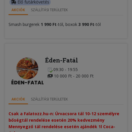
Élő futárkövetés
AKCIÓK
SZÁLLÍTÁSI TERÜLETEK
Smash burgerek
1 990 Ft
-tól, boxok
3 990 Ft
-tól
Éden-Fatál
09:30 - 19:55
10 000 Ft - 20 000 Ft
AKCIÓK
SZÁLLÍTÁSI TERÜLETEK
Csak a Falatozz.hu-n: Úrvacsora tál 10-12 személyre 
bőségtál rendelése esetén 20% kedvezmény​
Mennyegző tál rendelése esetén ajándék 1l Coca-