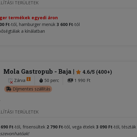
LÍTÁSI TERÜLETEK
áger termékek egyedi áron
00 Ft
-tól, hamburger menük
3 600 Ft
-tól
bőségtálak a kínálatban
Mola Gastropub
- Baja
4.6/5 (400+)
Zárva
50 perc
1 990 Ft
Díjmentes szállítás
LÍTÁSI TERÜLETEK
 690 Ft
-tól, frisensültek
2 790 Ft
-tól, vega ételek
3 090 Ft
-tól, tésztá
sszevonhatóak!