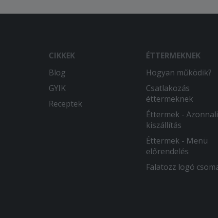
CIKKEK
ÉTTERMEKNEK
Blog
Hogyan működik?
GYIK
Csatlakozás
éttermeknek
Receptek
Éttermek - Azonnali
kiszállítás
Éttermek - Menü
előrendelés
Falatozz logó csom