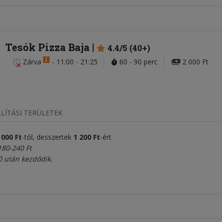
Tesók Pizza Baja
4.4/5 (40+)
Zárva
-
11:00 - 21:25
60 - 90 perc
2 000 Ft
LÍTÁSI TERÜLETEK
 000
Ft
-tól, desszertek
1 200
Ft
-ért
180-240 Ft
30 után kezdődik.