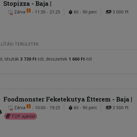
Stopizza
- Baja
Zárva
-
11:30 - 21:25
60 - 90 perc
3 000 Ft
LÍTÁSI TERÜLETEK
ól, tészták
3 720 Ft
-tól, desszertek
1 660 Ft
-tól
Foodmonster Feketekutya Étterem
- Baja
Zárva
-
10:00 - 19:25
60 - 90 perc
3 500 Ft
TOP ajánlat