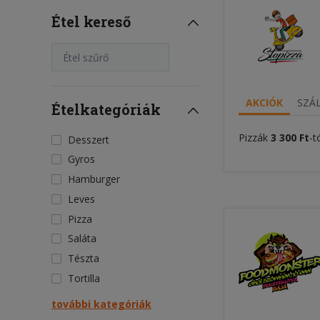
Étel kereső
Étel szűrő
AKCIÓK
SZÁL
Ételkategóriák
Pizzák
3 300 Ft
-t
Desszert
Gyros
Hamburger
Leves
Pizza
Saláta
Tészta
Tortilla
további kategóriák