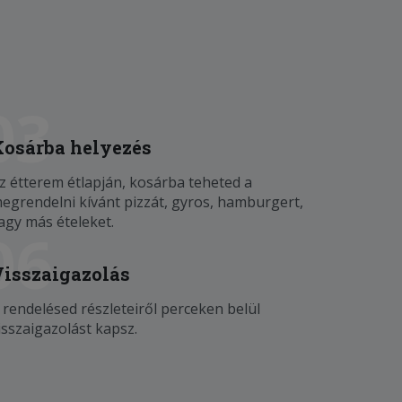
03
Kosárba helyezés
z étterem étlapján, kosárba teheted a
egrendelni kívánt pizzát, gyros, hamburgert,
agy más ételeket.
06
Visszaigazolás
 rendelésed részleteiről perceken belül
isszaigazolást kapsz.