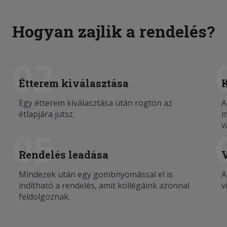
Hogyan zajlik a rendelés?
02
Étterem kiválasztása
Egy étterem kiválasztása után rögtön az
A
étlapjára jutsz.
m
v
05
Rendelés leadása
Mindezek után egy gombnyomással el is
A
indítható a rendelés, amit kollégáink azonnal
v
feldolgoznak.