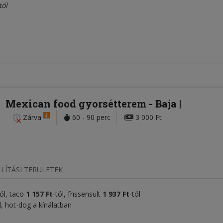
tól
Mexican food gyorsétterem
- Baja
Zárva
60 - 90 perc
3 000 Ft
LÍTÁSI TERÜLETEK
tól, taco
1 157 Ft
-tól, frissensült
1 937 Ft
-tól
d, hot-dog a kínálatban