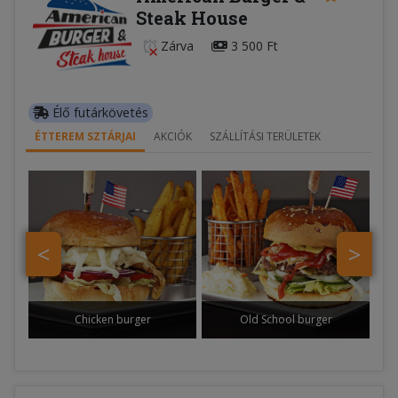
Steak House
Zárva
3 500 Ft
Élő futárkövetés
ÉTTEREM SZTÁRJAI
AKCIÓK
SZÁLLÍTÁSI TERÜLETEK
<
>
Chicken burger
Old School burger