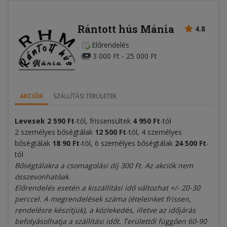
Rántott hús Mánia
4.8
Előrendelés
3 000 Ft - 25 000 Ft
AKCIÓK
SZÁLLÍTÁSI TERÜLETEK
Levesek
2 590
Ft
-tól, frissensültek
4
950 Ft
-tól
2 személyes bőségtálak
12
5
0
0 Ft
-tól, 4 személyes
bőségtálak
18 9
0 Ft
-tól, 6 személyes bőségtálak
24
50
0 Ft
-
tól
Bőségtálakra a csomagolási díj 300 Ft. Az akciók nem
összevonhatóak.
Előrendelés esetén a kiszállítási idő változhat +/- 20-30
perccel. A megrendelések száma (ételeinket frissen,
rendelésre készítjük), a közlekedés, illetve az időjárás
befolyásolhatja a szállítási időt. Területtől függően 60-90