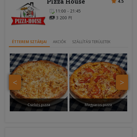
Pizza House
4.5
11:00 - 21:45
3 200 Ft
ÉTTEREM SZTÁRJAI
AKCIÓK
SZÁLLÍTÁSI TERÜLETEK
<
>
Csirkés pizza
Magyaros pizza