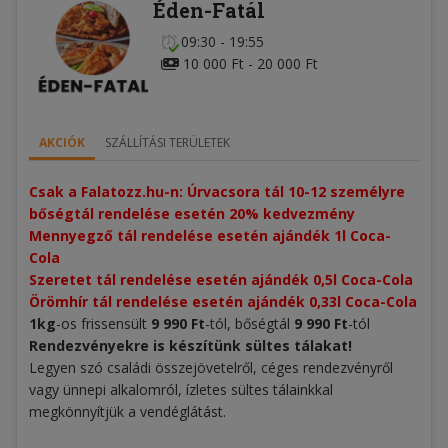
Éden-Fatál
09:30 - 19:55
10 000 Ft - 20 000 Ft
AKCIÓK
SZÁLLÍTÁSI TERÜLETEK
Csak a Falatozz.hu-n: Úrvacsora tál 10-12 személyre 
bőségtál rendelése esetén 20% kedvezmény​
Mennyegző tál rendelése esetén ajándék 1l Coca-
Cola
Szeretet tál rendelése esetén ajándék 0,5l Coca-Cola
Örömhír tál rendelése esetén ajándék 0,33l Coca-Cola
1kg
-os frissensült
9 990 Ft
-tól, bőségtál
9 990 Ft
-tól
Rendezvényekre is készítünk sültes tálakat!
Legyen szó családi összejövetelről, céges rendezvényről
vagy ünnepi alkalomról, ízletes sültes tálainkkal
megkönnyítjük a vendéglátást.