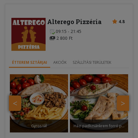
Alterego Pizzéria
4.8
09:15 - 21:45
2 800 Ft
ÉTTEREM SZTÁRJAI
AKCIÓK
SZÁLLÍTÁSI TERÜLETEK
<
>
Gyros tál
Házi padlizsánkrem forró pizzapitával