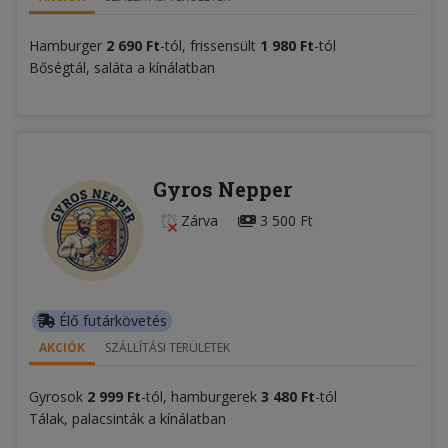
Hamburger
2 690 Ft
-tól, frissensült
1 980 Ft
-tól
Bőségtál, saláta a kínálatban
Gyros Nepper
Zárva
3 500 Ft
Élő futárkövetés
AKCIÓK
SZÁLLÍTÁSI TERÜLETEK
Gyrosok
2 999 Ft
-tól, hamburgerek
3 480 Ft
-tól
Tálak, palacsinták a kínálatban