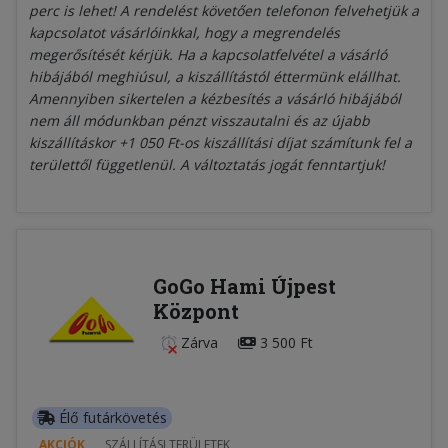
perc is lehet! A rendelést követően telefonon felvehetjük a
kapcsolatot vásárlóinkkal, hogy a megrendelés
megerősítését kérjük. Ha a kapcsolatfelvétel a vásárló
hibájából meghiúsul, a kiszállítástól éttermünk elállhat.
Amennyiben sikertelen a kézbesítés a vásárló hibájából
nem áll módunkban pénzt visszautalni és az újabb
kiszállításkor +1 050 Ft-os kiszállítási díjat számítunk fel a
területtől függetlenül. A változtatás jogát fenntartjuk!
GoGo Hami Újpest
Központ
Zárva
3 500 Ft
Élő futárkövetés
AKCIÓK
SZÁLLÍTÁSI TERÜLETEK