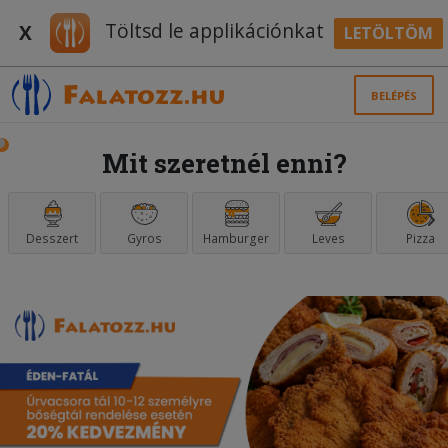
Töltsd le applikációnkat
X
LETÖLTÖM
BELÉPÉS
Mit szeretnél enni?
Desszert
Gyros
Hamburger
Leves
Pizza