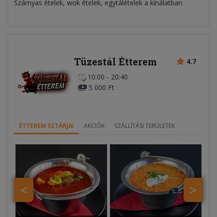
Szárnyas ételek, wok ételek, egytálételek a kínálatban
Tüzestál Étterem
4.7
10:00 - 20:40
5 000 Ft
ÉTTEREM SZTÁRJAI
AKCIÓK
SZÁLLÍTÁSI TERÜLETEK
<
>