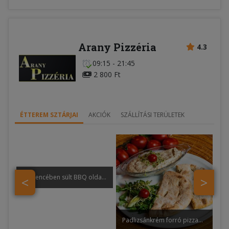
Arany Pizzéria
4.3
09:15 - 21:45
2 800 Ft
ÉTTEREM SZTÁRJAI
AKCIÓK
SZÁLLÍTÁSI TERÜLETEK
Kemencében sült BBQ oldalas párolt lilakáposztával, burgonyapürével
<
>
Padlizsánkrém forró pizzapitával