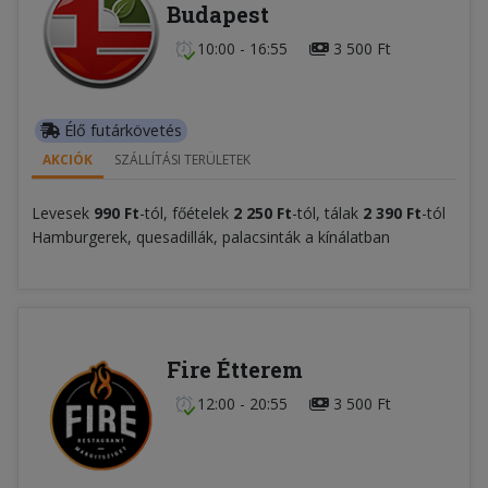
Budapest
10:00 - 16:55
3 500 Ft
Élő futárkövetés
AKCIÓK
SZÁLLÍTÁSI TERÜLETEK
Levesek
99
0
Ft
-tól, főételek
2 250 Ft
-tól, tálak
2 390 Ft
-tól
Hamburgerek, quesadillák, palacsinták a kínálatban
Fire Étterem
12:00 - 20:55
3 500 Ft