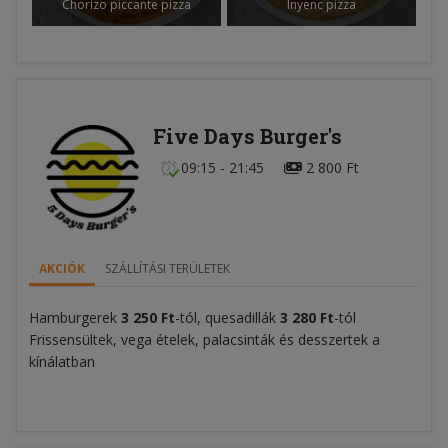
Chorizo piccante pizza
Ínyenc pizza
Five Days Burger's
09:15 - 21:45
2 800 Ft
AKCIÓK
SZÁLLÍTÁSI TERÜLETEK
Hamburgerek
3 250 Ft
-tól, quesadillák
3 280 Ft
-tól
Frissensültek, vega ételek, palacsinták és desszertek a
kínálatban