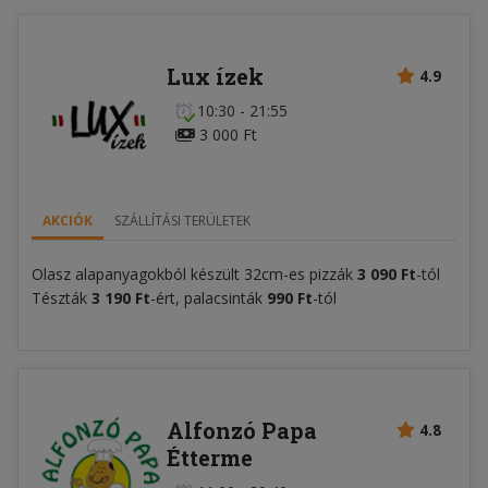
Lux ízek
4.9
10:30 - 21:55
3 000 Ft
AKCIÓK
SZÁLLÍTÁSI TERÜLETEK
Olasz alapanyagokból készült 32cm-es pizzák
3 090 Ft
-tól
Tészták
3 190 Ft
-ért, palacsinták
990 Ft
-tól
Alfonzó Papa
4.8
Étterme