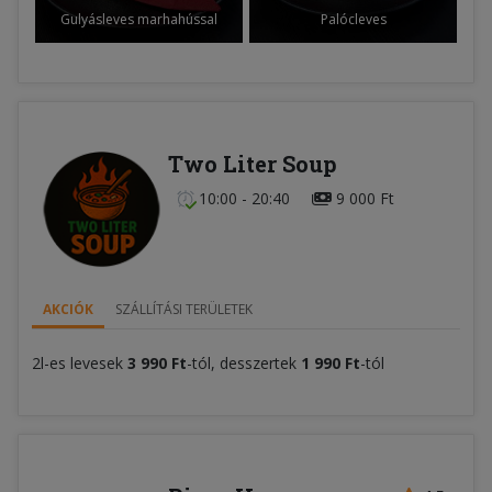
Gulyásleves marhahússal
Palócleves
Two Liter Soup
10:00 - 20:40
9 000 Ft
AKCIÓK
SZÁLLÍTÁSI TERÜLETEK
2l-es levesek
3 990 Ft
-tól, desszertek
1 990 Ft
-tól