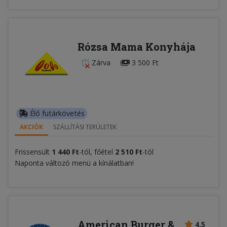
Rózsa Mama Konyhája
Zárva
3 500 Ft
Élő futárkövetés
AKCIÓK
SZÁLLÍTÁSI TERÜLETEK
Frissensült
1 440 Ft
-tól, főétel
2 510 Ft
-tól
Naponta változó menü a kínálatban!
American Burger &
4.5