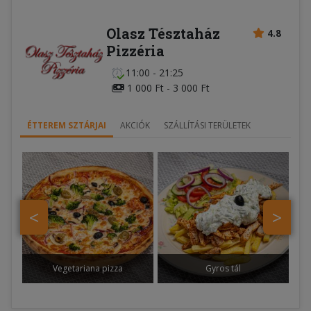
Olasz Tésztaház
4.8
Pizzéria
11:00 - 21:25
1 000 Ft - 3 000 Ft
ÉTTEREM SZTÁRJAI
AKCIÓK
SZÁLLÍTÁSI TERÜLETEK
<
>
Vegetariana pizza
Gyros tál