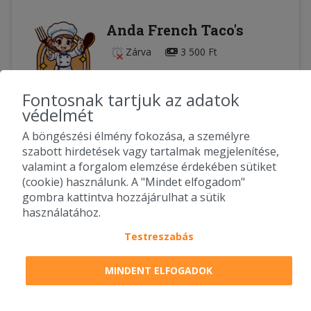
Anda French Taco's
Zárva
3 500 Ft
Fontosnak tartjuk az adatok
védelmét
Élő futárkövetés
A böngészési élmény fokozása, a személyre
AKCIÓK
SZÁLLÍTÁSI TERÜLETEK
szabott hirdetések vagy tartalmak megjelenítése,
valamint a forgalom elemzése érdekében sütiket
Rendelésedet a lehető leggyorsabban elkészítjük,
(cookie) használunk. A "Mindet elfogadom"
azonban a szállítási időpont nagyban függ a
gombra kattintva hozzájárulhat a sütik
forgalomtól, a távolságtól valamint a futár aktuális
használatához.
útvonalától.
"S"mall french tacos
3 050 Ft
-tól, "M"edium french tacos
Testreszabás
3 590 Ft
-tól, "L"arge french tacos
3 990 Ft
-tól
MINDENT ELFOGADOK
Lista szűrése