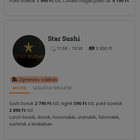
Poké bowlok
1 990 Ft
-tól, Csináld magad poké tál:
4 190 Ft
Star Sushi
11:00 - 19:50
3 000 Ft
Díjmentes szállítás
AKCIÓK
SZÁLLÍTÁSI TERÜLETEK
Sushi boxok
2 790 Ft
-tól, nigirik
59
0 Ft
-tól, poké bowlok
2 890 Ft
-tól
Lunch boxok, donok, hosomakik, uramakik, futomakik,
sashimik a kínálatban