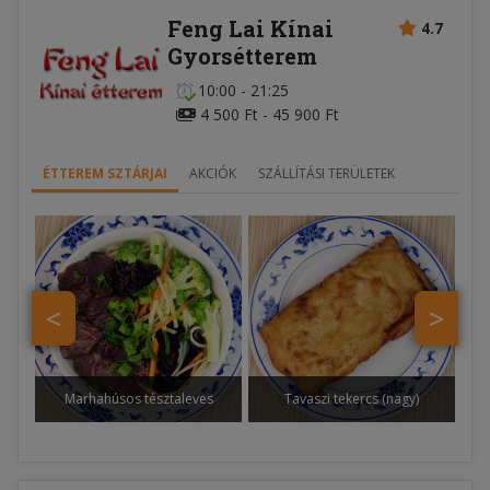
Feng Lai Kínai
4.7
Gyorsétterem
10:00 - 21:25
4 500 Ft - 45 900 Ft
ÉTTEREM SZTÁRJAI
AKCIÓK
SZÁLLÍTÁSI TERÜLETEK
<
>
Marhahúsos tésztaleves
Tavaszi tekercs (nagy)