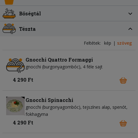
Bőségtál
Tészta
Feltétek:
kép
szöveg
Gnocchi Quattro Formaggi
gnocchi (burgonyagombóc)
4 féle sajt
4 290 Ft
Gnocchi Spinacchi
gnocchi (burgonyagombóc)
tejszínes alap
spenót
fokhagyma
4 290 Ft