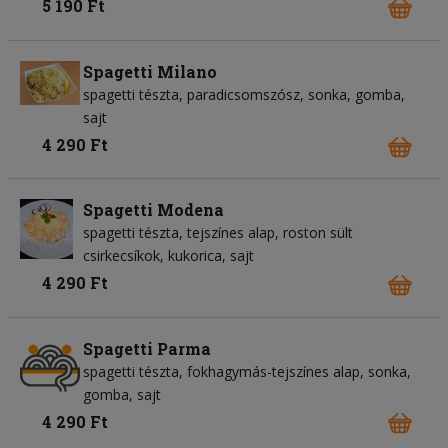
5 190 Ft
Spagetti Milano
spagetti tészta
paradicsomszósz
sonka
gomba
sajt
4 290 Ft
Spagetti Modena
spagetti tészta
tejszínes alap
roston sült
csirkecsíkok
kukorica
sajt
4 290 Ft
Spagetti Parma
spagetti tészta
fokhagymás-tejszínes alap
sonka
gomba
sajt
4 290 Ft