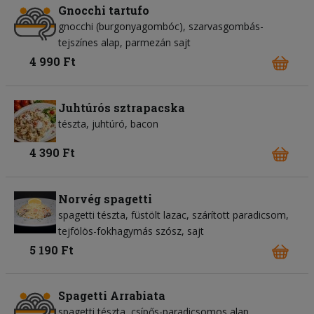
Gnocchi tartufo
gnocchi (burgonyagombóc)
szarvasgombás-
tejszínes alap
parmezán sajt
4 990 Ft
Juhtúrós sztrapacska
tészta
juhtúró
bacon
4 390 Ft
Norvég spagetti
spagetti tészta
füstölt lazac
szárított paradicsom
tejfölös-fokhagymás szósz
sajt
5 190 Ft
Spagetti Arrabiata
spagetti tészta
csípős-paradicsomos alap