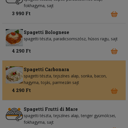
fokhagyma
sajt
3 990 Ft
Spagetti Bolognese
spagetti tészta
paradicsomszósz
húsos ragu
sajt
4 290 Ft
Spagetti Carbonara
spagetti tészta
tejszínes alap
sonka
bacon
hagyma
tojás
parmezán sajt
4 290 Ft
Spagetti Frutti di Mare
spagetti tészta
tejszínes alap
tenger gyümölcsei
fokhagyma
sajt