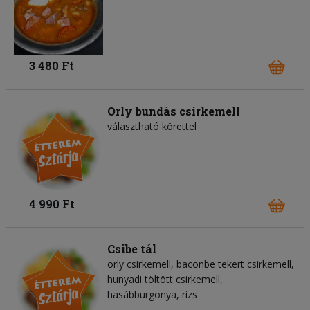
3 480 Ft
Orly bundás csirkemell
választható körettel
4 990 Ft
Csibe tál
orly csirkemell, baconbe tekert csirkemell,
hunyadi töltött csirkemell,
hasábburgonya, rizs