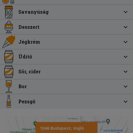
Savanyúság
Desszert
Jégkrém
Üdítő
Sör, cider
Bor
Pezsgő
1046 Budapest, Hajló