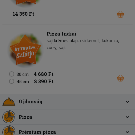
14 350 Ft
Pizza Indiai
sajtkrémes alap
csirkemell
kukorica
curry
sajt
4 680 Ft
30 cm
8 390 Ft
45 cm
Újdonság
Pizza
Prémium pizza