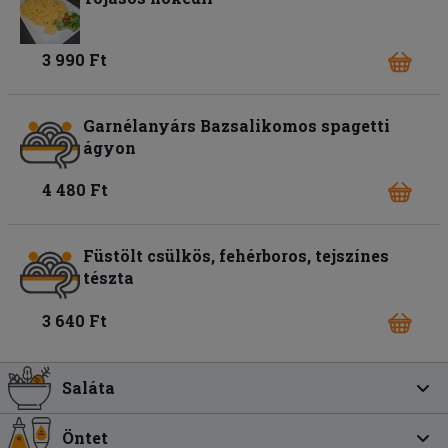
3 990 Ft
Garnélanyárs Bazsalikomos spagetti
ágyon
4 480 Ft
Füstölt csülkös, fehérboros, tejszínes
tészta
3 640 Ft
Saláta
Öntet