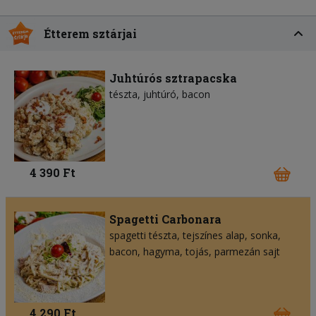
Étterem sztárjai
Juhtúrós sztrapacska
tészta
juhtúró
bacon
4 390 Ft
Spagetti Carbonara
spagetti tészta
tejszínes alap
sonka
bacon
hagyma
tojás
parmezán sajt
4 290 Ft