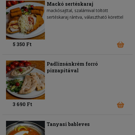
Mackó sertéskaraj
mackósajttal, szalámival töltött
sertéskaraj rántva, választható körettel
5 350 Ft
Padlizsánkrém forró
pizzapitával
3 690 Ft
Tanyasi bableves