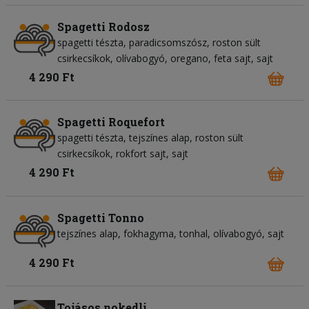
Spagetti Rodosz
spagetti tészta
paradicsomszósz
roston sült
csirkecsíkok
olívabogyó
oregano
feta sajt
sajt
4 290 Ft
Spagetti Roquefort
spagetti tészta
tejszínes alap
roston sült
csirkecsíkok
rokfort sajt
sajt
4 290 Ft
Spagetti Tonno
tejszínes alap
fokhagyma
tonhal
olívabogyó
sajt
4 290 Ft
Tojásos nokedli