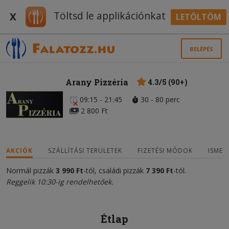
Töltsd le applikációnkat
X
LETÖLTÖM
BELÉPÉS
Arany Pizzéria
4.3/5 (90+)
09:15 - 21:45
30 - 80 perc
2 800 Ft
AKCIÓK
SZÁLLÍTÁSI TERÜLETEK
FIZETÉSI MÓDOK
ISMER
Normál pizzák
3 990 Ft
-tól, családi pizzák
7
3
90 Ft
-tól.
Reggelik 10:30-ig rendelhetőek.
Étlap