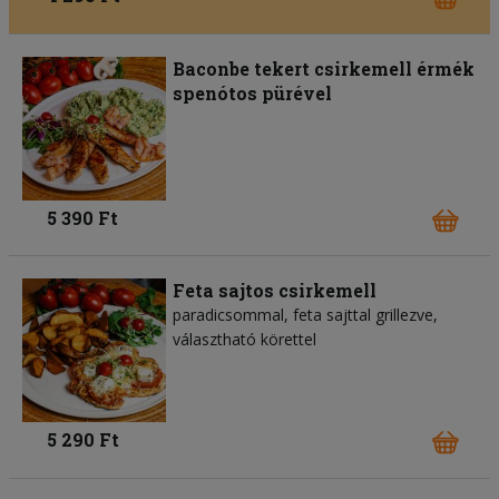
Baconbe tekert csirkemell érmék
spenótos pürével
5 390 Ft
Feta sajtos csirkemell
paradicsommal, feta sajttal grillezve,
választható körettel
5 290 Ft