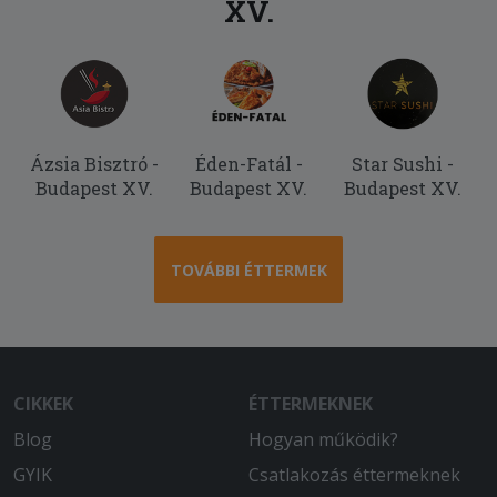
XV.
Ázsia Bisztró -
Éden-Fatál -
Star Sushi -
Budapest XV.
Budapest XV.
Budapest XV.
TOVÁBBI ÉTTERMEK
CIKKEK
ÉTTERMEKNEK
Blog
Hogyan működik?
GYIK
Csatlakozás éttermeknek