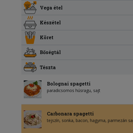
Vega étel
Készétel
Köret
Bőségtál
Tészta
Bolognai spagetti
paradicsomos húsragu
sajt
Carbonara spagetti
tejszín
sonka
bacon
hagyma
parmezán sa