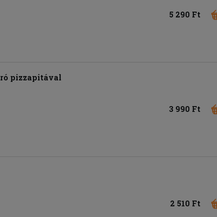
5 290 Ft
ró pizzapitával
3 990 Ft
2 510 Ft