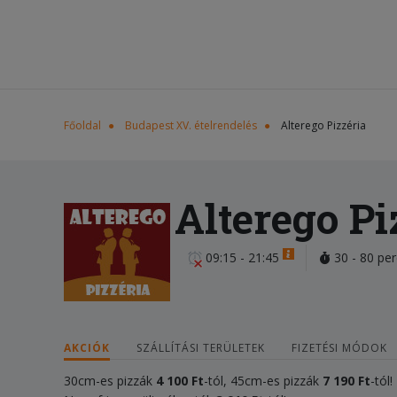
Főoldal
Budapest XV. ételrendelés
Alterego Pizzéria
Alterego Pi
09:15 - 21:45
30 - 80 per
AKCIÓK
SZÁLLÍTÁSI TERÜLETEK
FIZETÉSI MÓDOK
30cm-es pizzák
4
100
Ft
-tól, 45cm-es pizzák
7 1
9
0 Ft
-tól!