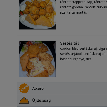
rántott trappista sajt, rántot
rántott gomba, rántott cukkin
rizs, tartármártás
Sertés tál
cordon bleu sertéskaraj, cigá
sertéstarjából, sertéskaraj pá
hasábburgonya, rizs
Akció
Újdonság