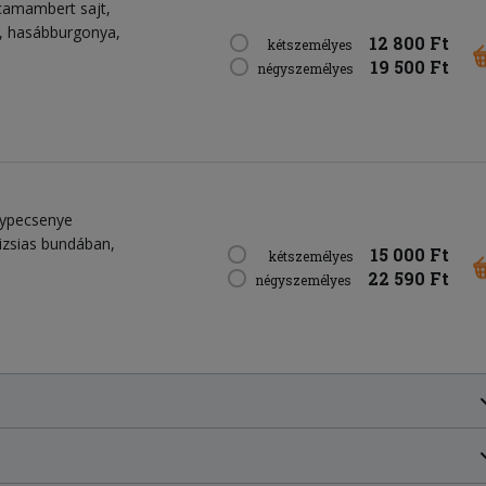
t camambert sajt,
i, hasábburgonya,
12 800 Ft
kétszemélyes
19 500 Ft
négyszemélyes
nypecsenye
rizsias bundában,
15 000 Ft
kétszemélyes
22 590 Ft
négyszemélyes