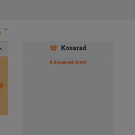
a
Kosarad
A kosarad üres!