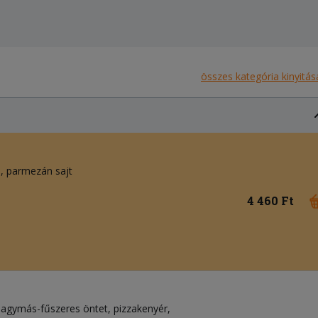
összes kategória kinyitás
a
parmezán sajt
4 460 Ft
khagymás-fűszeres öntet, pizzakenyér,