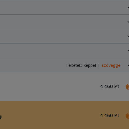
Feltétek:
képpel
szöveggel
4 460 Ft
4 460 Ft
jt