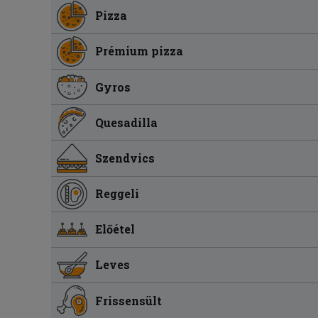
Pizza
Prémium pizza
Gyros
Quesadilla
Szendvics
Reggeli
Előétel
Leves
Frissensült