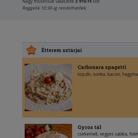
Nagy frissensült választék
3
910 Ft
-tól!
Reggelik 10:30-ig rendelhetőek.
Étterem sztárjai
Carbonara spagetti
tejszín
sonka
bacon
hagym
Gyros tál
csirkemell, vegyes saláta, fo