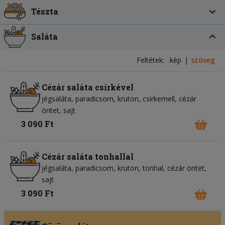
Tészta
Saláta
Feltétek:
kép
szöveg
Cézár saláta csirkével
jégsaláta
paradicsom
kruton
csirkemell
cézár
öntet
sajt
3 090 Ft
Cézár saláta tonhallal
jégsaláta
paradicsom
kruton
tonhal
cézár öntet
sajt
3 090 Ft