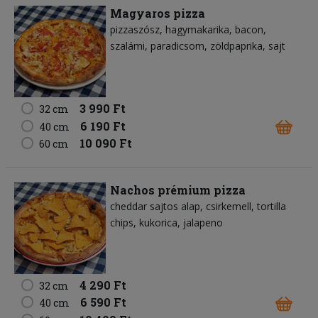
Magyaros pizza
pizzaszósz
hagymakarika
bacon
szalámi
paradicsom
zöldpaprika
sajt
3 990 Ft
32 cm
6 190 Ft
40 cm
10 090 Ft
60 cm
Nachos prémium pizza
cheddar sajtos alap
csirkemell
tortilla
chips
kukorica
jalapeno
4 290 Ft
32 cm
6 590 Ft
40 cm