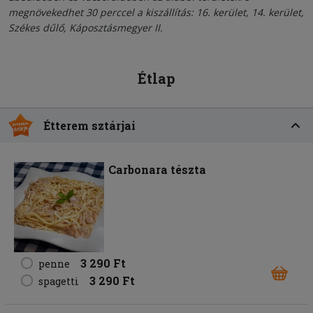
megnövekedhet 30 perccel a kiszállítás: 16. kerület, 14. kerület,
Székes dűlő, Káposztásmegyer II.
Étlap
Étterem sztárjai
Carbonara tészta
3 290 Ft
penne
3 290 Ft
spagetti