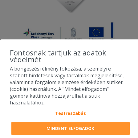
Fontosnak tartjuk az adatok
védelmét
A böngészési élmény fokozása, a személyre
2010-2026 Copyright - Falatozz.hu - Diston-line Kft.
szabott hirdetések vagy tartalmak megjelenítése,
valamint a forgalom elemzése érdekében sütiket
Pizza, gyros, hamburger, menük kedvező áron, egy helyen az összes
(cookie) használunk. A "Mindet elfogadom"
étterem ajánlata.
gombra kattintva hozzájárulhat a sütik
használatához.
Testreszabás
MINDENT ELFOGADOK