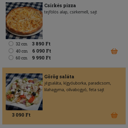
Csirkés pizza
tejfölös alap
csirkemell
sajt
3 890 Ft
32 cm
6 090 Ft
40 cm
9 990 Ft
60 cm
Görög saláta
jégsaláta
kígyóuborka
paradicsom
lilahagyma
olívabogyó
feta sajt
3 090 Ft