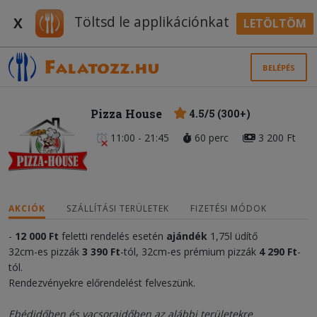
Töltsd le applikációnkat
X
LETÖLTÖM
BELÉPÉS
Pizza House
4.5/5 (300+)
11:00 - 21:45
60 perc
3 200 Ft
AKCIÓK
SZÁLLÍTÁSI TERÜLETEK
FIZETÉSI MÓDOK
-
12 000
Ft
feletti rendelés esetén
ajándék
1,75l üdítő
32cm-es pizzák
3 390 Ft
-tól, 32cm-es prémium pizzák
4 290 Ft
-
tól.
Rendezvényekre előrendelést felveszünk.
Ebédidőben és vacsoraidőben az alábbi területekre