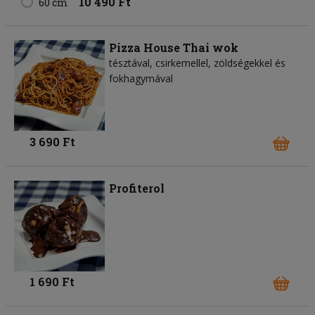
10 490 Ft
60 cm
Pizza House Thai wok
tésztával, csirkemellel, zöldségekkel és
fokhagymával
3 690 Ft
Profiterol
1 690 Ft