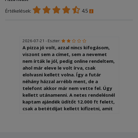
4.5
Értékelések:
2026-07-21 - Eszter:
A pizza jó volt, azzal nincs kifogásom,
viszont sem a címet, sem a nevemet
nem írták le jól, pedig online rendeltem,
ahol már eleve le volt írva, csak
elolvasni kellett volna. Így a futár
néhány házzal arrébb ment, de a
telefont akkor már nem vette fel. Úgy
kellett utánamenni. A netes rendelésnél
kaptam ajándék üdítőt 12.000 ft felett,
csak a betétdíjat kellett kifizetni, amit
le is vontak, de a futár nem hozta ki,
mert szerinte csak 14.000 felett jár.
Nem hiszem, h rendelek innen újra.