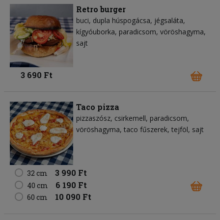
Retro burger
buci
dupla húspogácsa
jégsaláta
kígyóuborka
paradicsom
vöröshagyma
sajt
3 690 Ft
Taco pizza
pizzaszósz
csirkemell
paradicsom
vöröshagyma
taco fűszerek
tejföl
sajt
3 990 Ft
32 cm
6 190 Ft
40 cm
10 090 Ft
60 cm