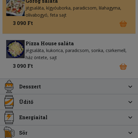
Görög saláta
jégsaláta
kígyóuborka
paradicsom
lilahagyma
olívabogyó
feta sajt
3 090 Ft
Pizza House saláta
jégsaláta
kukorica
paradicsom
sonka
csirkemell
ház öntete
sajt
3 090 Ft
Desszert
Üdítő
Energiaital
Sör