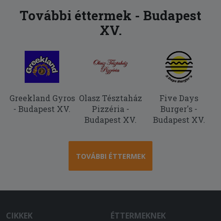
2025-08-03 - Biró:
További éttermek - Budapest
rég ettem ilyen jót
XV.
Greekland Gyros
Olasz Tésztaház
Five Days
- Budapest XV.
Pizzéria -
Burger's -
Budapest XV.
Budapest XV.
TOVÁBBI ÉTTERMEK
CIKKEK
ÉTTERMEKNEK