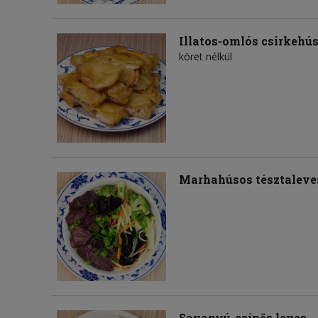
Illatos-omlós csirkehú
köret nélkül
Marhahúsos tésztaleve
Savanyú-csípős leves