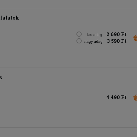
sfalatok
2 690 Ft
kis adag
3 590 Ft
nagy adag
s
4 490 Ft