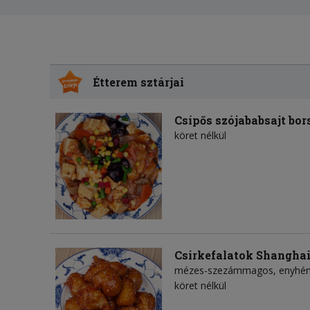
Étterem sztárjai
Csípős szójababsajt bor
köret nélkül
Csirkefalatok Shangha
mézes-szezámmagos, enyhén c
köret nélkül