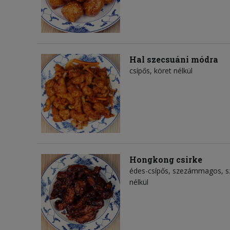
Hal szecsuáni módra
csípős, köret nélkül
Hongkong csirke
édes-csípős, szezámmagos, sz
nélkül