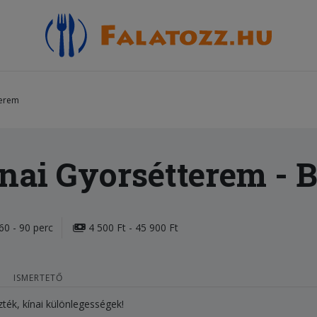
terem
ínai Gyorsétterem
- 
60 - 90 perc
4 500 Ft - 45 900 Ft
ISMERTETŐ
zték, kínai különlegességek!