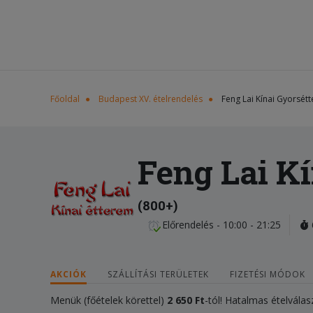
Főoldal
Budapest XV. ételrendelés
Feng Lai Kínai Gyorsét
Feng Lai K
(800+)
Előrendelés - 10:00 - 21:25
AKCIÓK
SZÁLLÍTÁSI TERÜLETEK
FIZETÉSI MÓDOK
Menük (főételek körettel)
2 650 Ft
-tól! Hatalmas ételválas