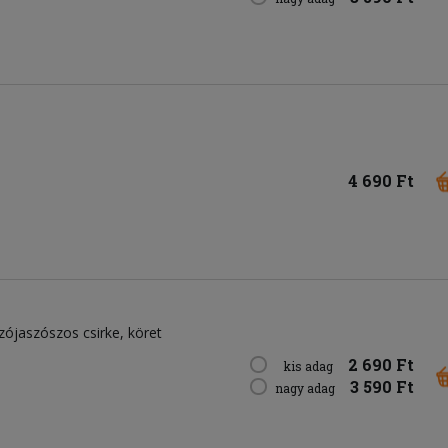
4 690 Ft
ójaszószos csirke, köret
2 690 Ft
kis adag
3 590 Ft
nagy adag