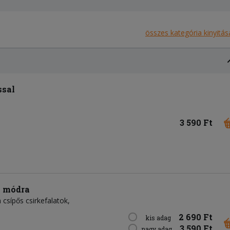
összes kategória kinyitás
ssal
3 590 Ft
i módra
sípős csirkefalatok,
2 690 Ft
kis adag
3 590 Ft
nagy adag