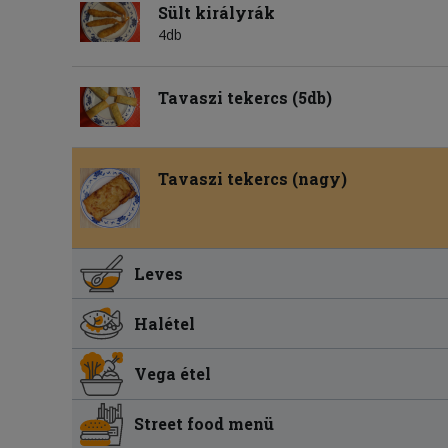
Sült királyrák
4db
Tavaszi tekercs (5db)
Tavaszi tekercs (nagy)
Leves
Halétel
Vega étel
Street food menü