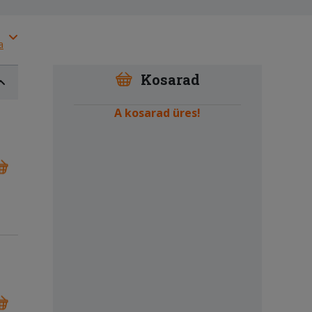
a
Kosarad
A kosarad üres!