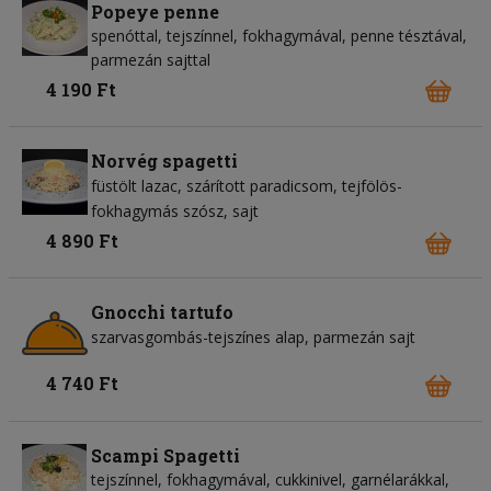
Popeye penne
spenóttal, tejszínnel, fokhagymával, penne tésztával,
parmezán sajttal
4 190 Ft
Norvég spagetti
füstölt lazac
szárított paradicsom
tejfölös-
fokhagymás szósz
sajt
4 890 Ft
Gnocchi tartufo
szarvasgombás-tejszínes alap
parmezán sajt
4 740 Ft
Scampi Spagetti
tejszínnel, fokhagymával, cukkinivel, garnélarákkal,