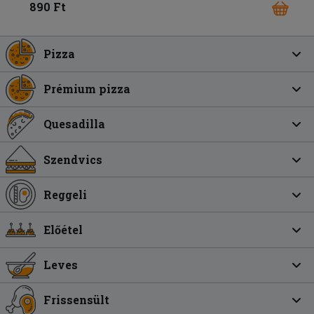
890 Ft
Pizza
Prémium pizza
Quesadilla
Szendvics
Reggeli
Előétel
Leves
Frissensült