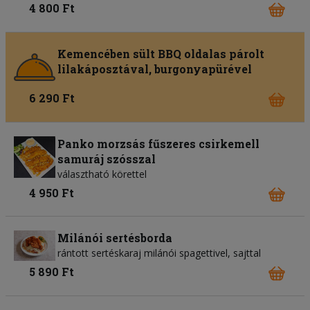
4 800 Ft
Kemencében sült BBQ oldalas párolt
lilakáposztával, burgonyapürével
6 290 Ft
Panko morzsás fűszeres csirkemell
samuráj szósszal
választható körettel
4 950 Ft
Milánói sertésborda
rántott sertéskaraj milánói spagettivel, sajttal
5 890 Ft