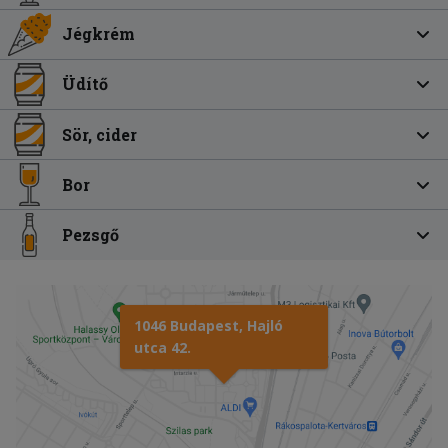
Jégkrém
Üdítő
Sör, cider
Bor
Pezsgő
1046 Budapest, Hajló
utca 42.