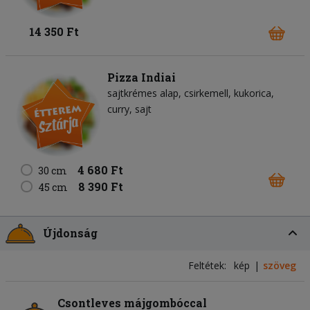
14 350 Ft
Pizza Indiai
sajtkrémes alap
csirkemell
kukorica
curry
sajt
4 680 Ft
30 cm
8 390 Ft
45 cm
Újdonság
Feltétek:
kép
szöveg
Csontleves májgombóccal