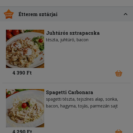
Étterem sztárjai
Juhtúrós sztrapacska
tészta
juhtúró
bacon
4 390 Ft
Spagetti Carbonara
spagetti tészta
tejszínes alap
sonka
bacon
hagyma
tojás
parmezán sajt
4 290 Ft