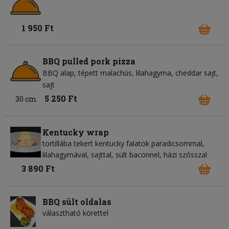
1 950 Ft
BBQ pulled pork pizza
BBQ alap
tépett malachús
lilahagyma
cheddar sajt
sajt
5 250 Ft
30 cm
Kentucky wrap
tortillába tekert kentucky falatok paradicsommal,
lilahagymával, sajttal, sült baconnel, házi szósszal
3 890 Ft
BBQ sült oldalas
választható körettel