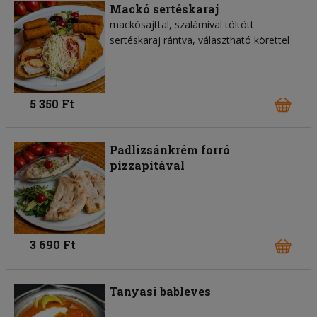
Mackó sertéskaraj
mackósajttal, szalámival töltött
sertéskaraj rántva, választható körettel
5 350 Ft
Padlizsánkrém forró
pizzapitával
3 690 Ft
Tanyasi bableves