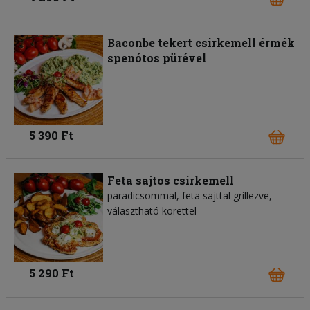
Baconbe tekert csirkemell érmék
spenótos pürével
5 390 Ft
Feta sajtos csirkemell
paradicsommal, feta sajttal grillezve,
választható körettel
5 290 Ft