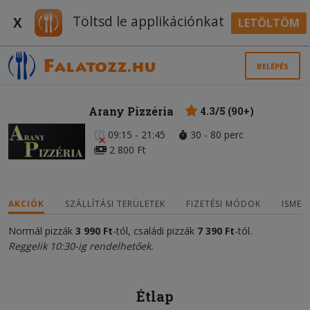
Töltsd le applikációnkat
X
LETÖLTÖM
BELÉPÉS
Arany Pizzéria
4.3/5 (90+)
09:15 - 21:45
30 - 80 perc
2 800 Ft
AKCIÓK
SZÁLLÍTÁSI TERÜLETEK
FIZETÉSI MÓDOK
ISMER
Normál pizzák
3 990 Ft
-tól, családi pizzák
7
3
90 Ft
-tól.
Reggelik 10:30-ig rendelhetőek.
Étlap