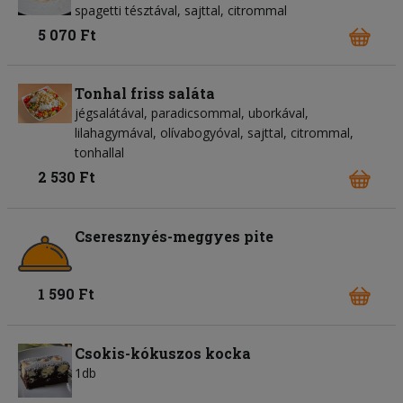
spagetti tésztával, sajttal, citrommal
5 070 Ft
Tonhal friss saláta
jégsalátával, paradicsommal, uborkával,
lilahagymával, olívabogyóval, sajttal, citrommal,
tonhallal
2 530 Ft
Cseresznyés-meggyes pite
1 590 Ft
Csokis-kókuszos kocka
1db