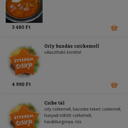
3 480 Ft
Orly bundás csirkemell
választható körettel
4 990 Ft
Csibe tál
orly csirkemell, baconbe tekert csirkemell,
hunyadi töltött csirkemell,
hasábburgonya, rizs