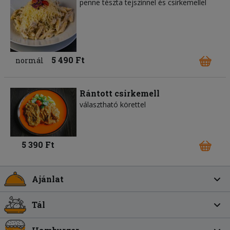
penne tészta tejszínnel és csirkemellel
5 490 Ft
normál
Rántott csirkemell
választható körettel
5 390 Ft
Ajánlat
Tál