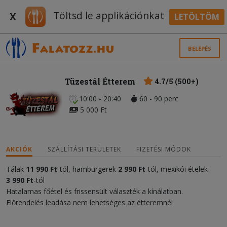
Töltsd le applikációnkat
X
LETÖLTÖM
BELÉPÉS
Tüzestál Étterem
4.7/5 (500+)
10:00 - 20:40
60 - 90 perc
5 000 Ft
AKCIÓK
SZÁLLÍTÁSI TERÜLETEK
FIZETÉSI MÓDOK
Tálak
11
990 Ft
-tól, hamburgerek
2 990 Ft
-tól, mexikói ételek
3 990 Ft
-tól
Hatalamas főétel és frissensült választék a kínálatban.
Előrendelés leadása nem lehetséges az étteremnél