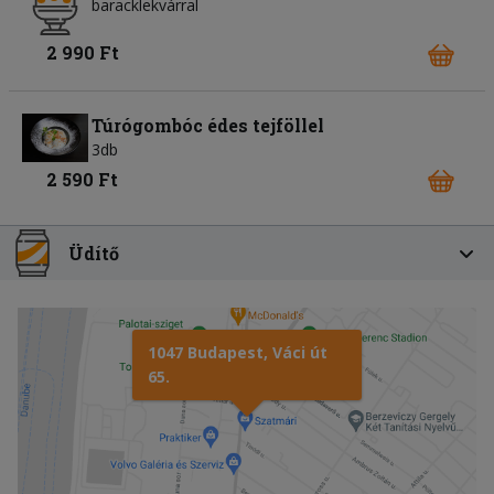
baracklekvárral
2 990 Ft
Túrógombóc édes tejföllel
3db
2 590 Ft
Üdítő
1047 Budapest, Váci út
65.