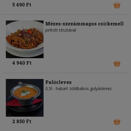
5 490 Ft
Mézes-szezámmagos csirkemell
pirított tésztával
4 940 Ft
Palócleves
0,5l - habart zöldbabos gulyásleves
2 850 Ft