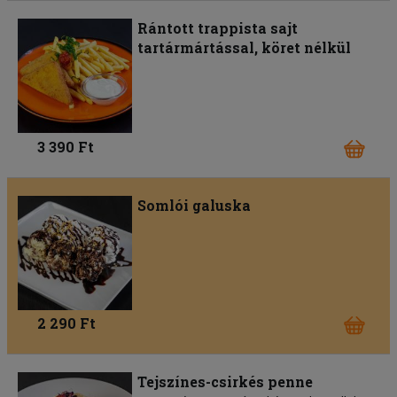
Rántott trappista sajt
tartármártással, köret nélkül
3 390 Ft
Somlói galuska
2 290 Ft
Tejszínes-csirkés penne