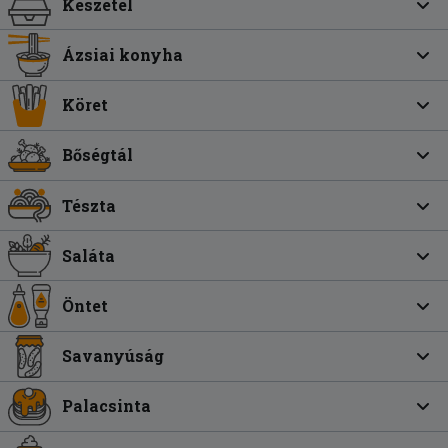
Készétel
Ázsiai konyha
Köret
Bőségtál
Tészta
Saláta
Öntet
Savanyúság
Palacsinta