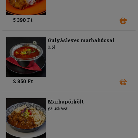
5 390 Ft
Gulyásleves marhahússal
0,5l
2 850 Ft
Marhapörkölt
galuskával