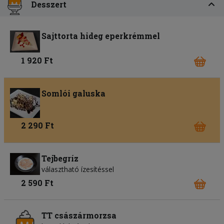
Desszert
Sajttorta hideg eperkrémmel
1 920 Ft
Somlói galuska
2 290 Ft
Tejbegríz
választható ízesítéssel
2 590 Ft
TT császármorzsa