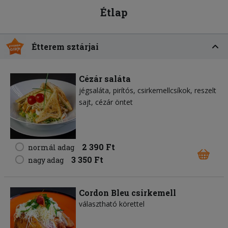
Étlap
Étterem sztárjai
Cézár saláta
jégsaláta
pirítós
csirkemellcsíkok
reszelt
sajt
cézár öntet
2 390 Ft
normál adag
3 350 Ft
nagy adag
Cordon Bleu csirkemell
választható körettel