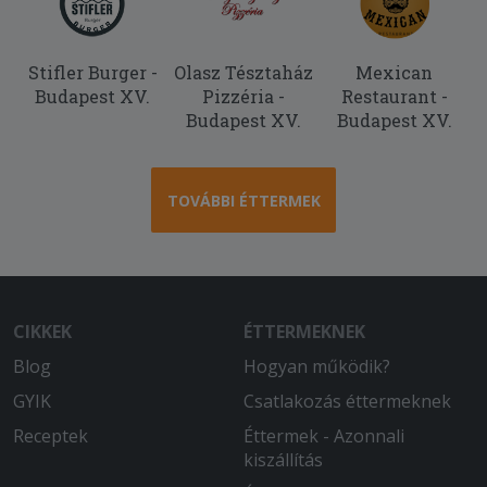
Stifler Burger -
Olasz Tésztaház
Mexican
Budapest XV.
Pizzéria -
Restaurant -
Budapest XV.
Budapest XV.
TOVÁBBI ÉTTERMEK
CIKKEK
ÉTTERMEKNEK
Blog
Hogyan működik?
GYIK
Csatlakozás éttermeknek
Receptek
Éttermek - Azonnali
kiszállítás