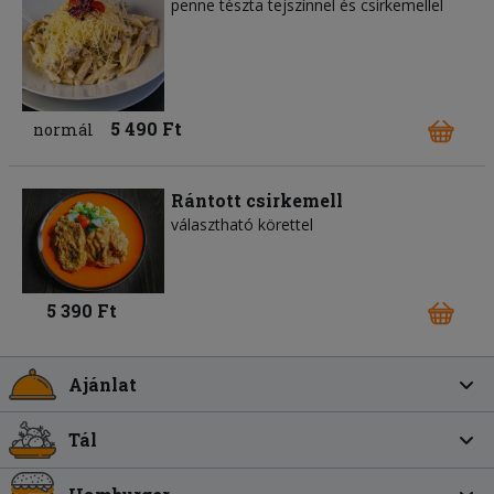
penne tészta tejszínnel és csirkemellel
5 490 Ft
normál
Rántott csirkemell
választható körettel
5 390 Ft
Ajánlat
Tál