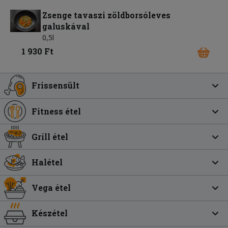
Zsenge tavaszi zöldborsóleves
galuskával
0,5l
1 930 Ft
Frissensült
Fitness étel
Grill étel
Halétel
Vega étel
Készétel