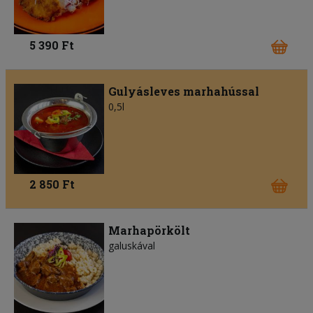
5 390 Ft
Gulyásleves marhahússal
0,5l
2 850 Ft
Marhapörkölt
galuskával