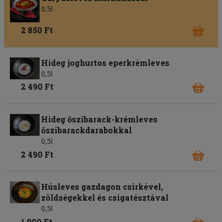
0,5l
2 850 Ft
Hideg joghurtos eperkrémleves
0,5l
2 490 Ft
Hideg őszibarack-krémleves
őszibarackdarabokkal
0,5l
2 490 Ft
Húsleves gazdagon csirkével,
zöldségekkel és csigatésztával
0,5l
1 990 Ft