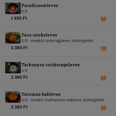
Paradicsomleves
0,5l
1 930 Ft
Taco csirkeleves
0,5l - mexikói csirkeraguleves zöldségekkel
2 380 Ft
Tárkonyos csirkeraguleves
0,5l
2 380 Ft
Tecoman bableves
0,5l - mexikói marhahúsos bableves zöldségekkel
2 380 Ft