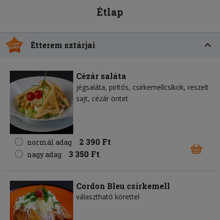
Étlap
Étterem sztárjai
Cézár saláta
jégsaláta
pirítós
csirkemellcsíkok
reszelt
sajt
cézár öntet
2 390 Ft
normál adag
3 350 Ft
nagy adag
Cordon Bleu csirkemell
választható körettel