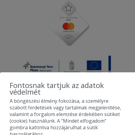
Fontosnak tartjuk az adatok
védelmét
A böngészési élmény fokozása, a személyre
2010-2026 Copyright - Falatozz.hu - Diston-line Kft.
szabott hirdetések vagy tartalmak megjelenítése,
valamint a forgalom elemzése érdekében sütiket
Pizza, gyros, hamburger, menük kedvező áron, egy helyen az összes
(cookie) használunk. A "Mindet elfogadom"
étterem ajánlata.
gombra kattintva hozzájárulhat a sütik
használatához.