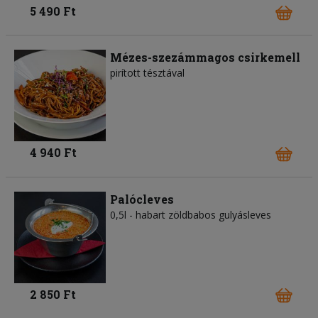
5 490 Ft
Mézes-szezámmagos csirkemell
pirított tésztával
4 940 Ft
Palócleves
0,5l - habart zöldbabos gulyásleves
2 850 Ft