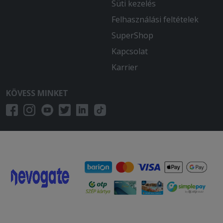
Süti kezelés
Felhasználási feltételek
SuperShop
Kapcsolat
Karrier
KÖVESS MINKET