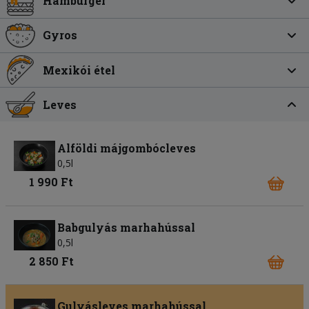
Hamburger
Gyros
Mexikói étel
Leves
Alföldi májgombócleves
0,5l
1 990 Ft
Babgulyás marhahússal
0,5l
2 850 Ft
Gulyásleves marhahússal