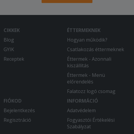
CIKKEK
ÉTTERMEKNEK
Blog
Hogyan működik?
GYIK
Csatlakozás éttermeknek
Receptek
Éttermek - Azonnali
kiszállítás
Éttermek - Menü
előrendelés
Falatozz logó csomag
FIÓKOD
INFORMÁCIÓ
Bejelentkezés
Adatvédelem
Regisztráció
Fogyasztói Értékelési
Szabályzat