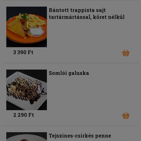
Rántott trappista sajt
tartármártással, köret nélkül
3 390 Ft
Somlói galuska
2 290 Ft
Tejszínes-csirkés penne