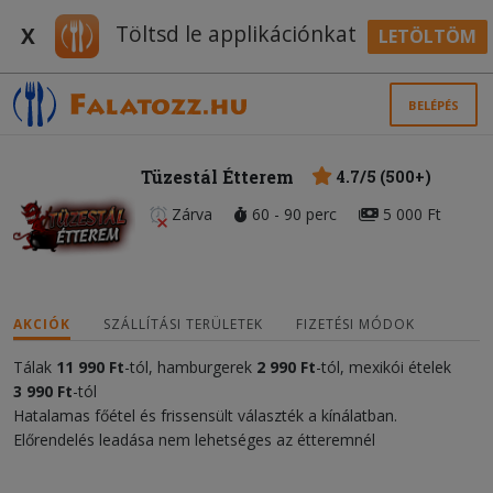
Töltsd le applikációnkat
X
LETÖLTÖM
BELÉPÉS
Tüzestál Étterem
4.7/5 (500+)
Zárva
60 - 90 perc
5 000 Ft
AKCIÓK
SZÁLLÍTÁSI TERÜLETEK
FIZETÉSI MÓDOK
Tálak
11
990 Ft
-tól, hamburgerek
2 990 Ft
-tól, mexikói ételek
3 990 Ft
-tól
Hatalamas főétel és frissensült választék a kínálatban.
Előrendelés leadása nem lehetséges az étteremnél