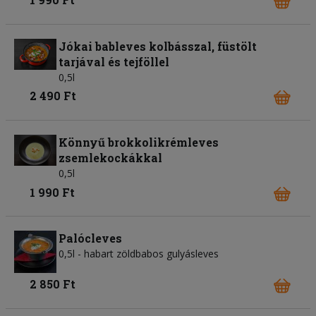
Jókai bableves kolbásszal, füstölt
tarjával és tejföllel
0,5l
2 490 Ft
Könnyű brokkolikrémleves
zsemlekockákkal
0,5l
1 990 Ft
Palócleves
0,5l - habart zöldbabos gulyásleves
2 850 Ft