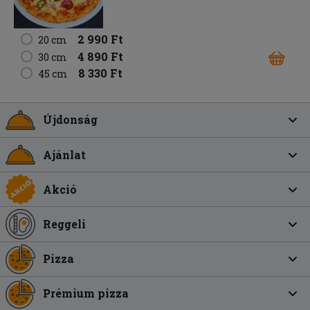
2 990 Ft
20 cm
4 890 Ft
30 cm
8 330 Ft
45 cm
Újdonság
Ajánlat
Akció
Reggeli
Pizza
Prémium pizza