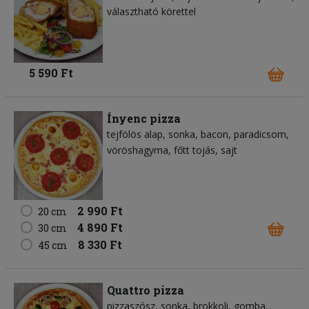
választható körettel
5 590 Ft
Ínyenc pizza
tejfölös alap
sonka
bacon
paradicsom
vöröshagyma
főtt tojás
sajt
2 990 Ft
20 cm
4 890 Ft
30 cm
8 330 Ft
45 cm
Quattro pizza
pizzaszósz
sonka
brokkoli
gomba