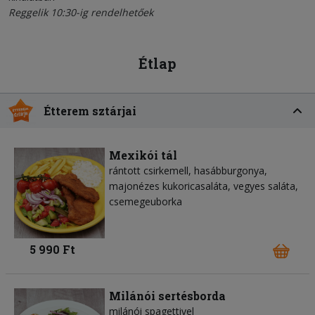
Reggelik 10:30-ig rendelhetőek
Étlap
Étterem sztárjai
Mexikói tál
rántott csirkemell, hasábburgonya,
majonézes kukoricasaláta, vegyes saláta,
csemegeuborka
5 990 Ft
Milánói sertésborda
milánói spagettivel