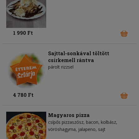
1 990 Ft
Sajttal-sonkával töltött
csirkemell rántva
párolt rizzsel
4 780 Ft
Magyaros pizza
csípős pizzaszósz
bacon
kolbász
vöröshagyma
jalapeno
sajt