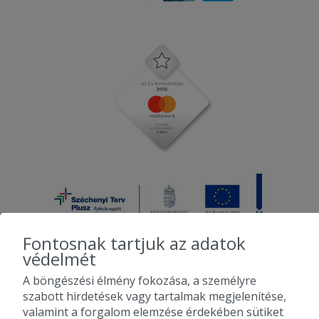
Fontosnak tartjuk az adatok
védelmét
A böngészési élmény fokozása, a személyre
2010-2026 Copyright - Falatozz.hu - Diston-line Kft.
szabott hirdetések vagy tartalmak megjelenítése,
valamint a forgalom elemzése érdekében sütiket
Pizza, gyros, hamburger, menük kedvező áron, egy helyen az összes