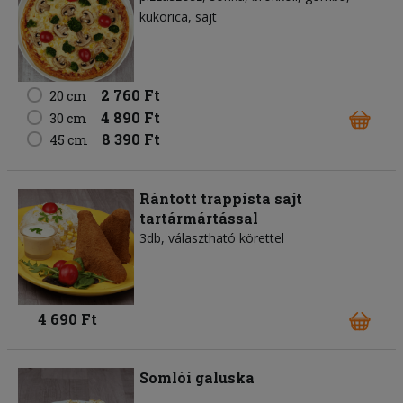
kukorica
sajt
2 760 Ft
20 cm
4 890 Ft
30 cm
8 390 Ft
45 cm
Rántott trappista sajt
tartármártással
3db, választható körettel
4 690 Ft
Somlói galuska