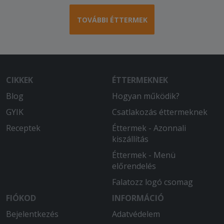
TOVÁBBI ÉTTERMEK
CIKKEK
ÉTTERMEKNEK
Blog
Hogyan működik?
GYIK
Csatlakozás éttermeknek
Receptek
Éttermek - Azonnali
kiszállítás
Éttermek - Menü
előrendelés
Falatozz logó csomag
FIÓKOD
INFORMÁCIÓ
Bejelentkezés
Adatvédelem