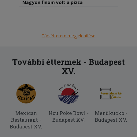
Nagyon finom volt a pizza
2025-07-04 - Gábor:
A hamburgernek nem volt íze és a
somlói galuskában túl sok volt a rum
Társétterem megjelenítése
2025-06-08 - Anita:
Nagyon elégedtlen voltam, több mint 1
órát kellett várni a kiszállításra!
További éttermek - Budapest
XV.
2025-06-06 - László:
Ízletes és finom. Gyorsan kiszállították
a megrendelést.
Mexican
Hou Poke Bowl -
Menükuckó -
Restaurant -
Budapest XV.
Budapest XV.
Budapest XV.