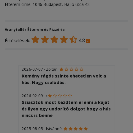
Étterem címe: 1046 Budapest, Hajló utca 42.
Aranytallér Étterem és Pizzéria
4.8
Értékelések:
2026-07-07 - Zoltán:
Kemény rágós szinte ehetetlen volt a
hús. Nagy csalódás.
2026-02-09 - :
Sziasztok most kezdtem el enni a kaját
és ilyen egy undorító dolgot hogy a hús
nincs is benne
2025-08-05 - Istvánné: