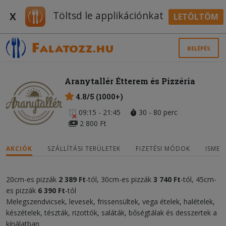
Töltsd le applikációnkat
X
LETÖLTÖM
BELÉPÉS
Aranytallér Étterem és Pizzéria
4.8/5 (1000+)
09:15 - 21:45
30 - 80 perc
2 800 Ft
AKCIÓK
SZÁLLÍTÁSI TERÜLETEK
FIZETÉSI MÓDOK
ISMER
20cm-es pizzák
2 389 Ft
-tól, 30cm-es pizzák
3 740 Ft
-tól, 45cm-
es pizzák
6 390 Ft
-tól
Melegszendvicsek, levesek, frissensültek, vega ételek, halételek,
készételek, tészták, rizottók, saláták, bőségtálak és desszertek a
kínálatban