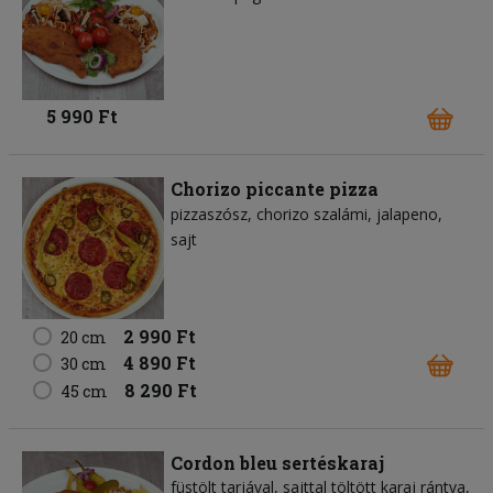
5 990 Ft
Chorizo piccante pizza
pizzaszósz
chorizo szalámi
jalapeno
sajt
2 990 Ft
20 cm
4 890 Ft
30 cm
8 290 Ft
45 cm
Cordon bleu sertéskaraj
füstölt tarjával, sajttal töltött karaj rántva,