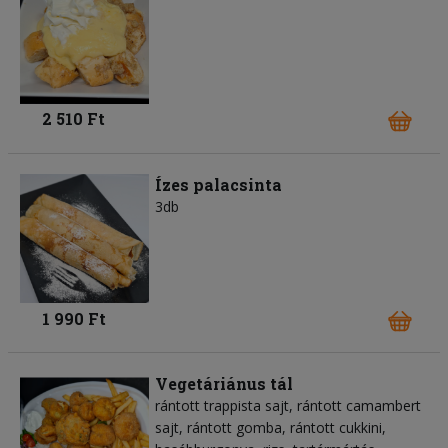
2 510 Ft
Ízes palacsinta
3db
1 990 Ft
Vegetáriánus tál
rántott trappista sajt, rántott camambert
sajt, rántott gomba, rántott cukkini,