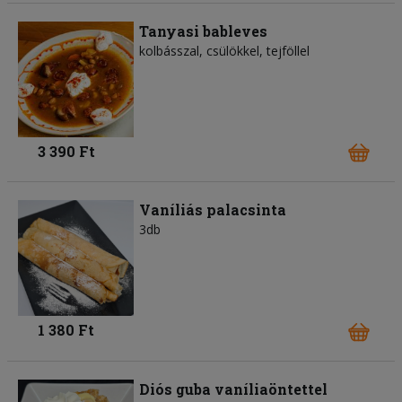
Tanyasi bableves
kolbásszal, csülökkel, tejföllel
3 390 Ft
Vaníliás palacsinta
3db
1 380 Ft
Diós guba vaníliaöntettel