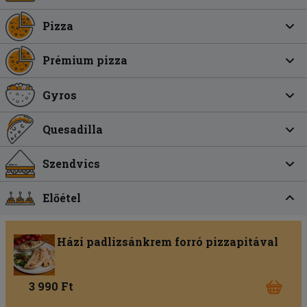
Pizza
Prémium pizza
Gyros
Quesadilla
Szendvics
Előétel
Házi padlizsánkrem forró pizzapitával
3 990 Ft