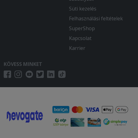
Süti kezelés
Felhasználási feltételek
SuperShop
Kapcsolat
Karrier
KÖVESS MINKET