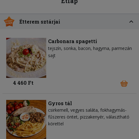
Étlap
Étterem sztárjai
Carbonara spagetti
tejszín
sonka
bacon
hagyma
parmezán
sajt
4 460 Ft
Gyros tál
csirkemell, vegyes saláta, fokhagymás-
fűszeres öntet, pizzakenyér, választható
körettel