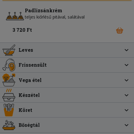
Padlizsánkrém
teljes kiőrlésű pitával, salátával
3 720 Ft
Leves
Frissensült
Vega étel
Készétel
Köret
Bőségtál