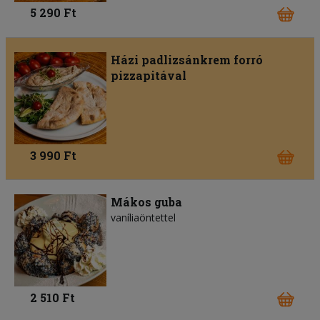
5 290 Ft
Házi padlizsánkrem forró
pizzapitával
3 990 Ft
Mákos guba
vaníliaöntettel
2 510 Ft