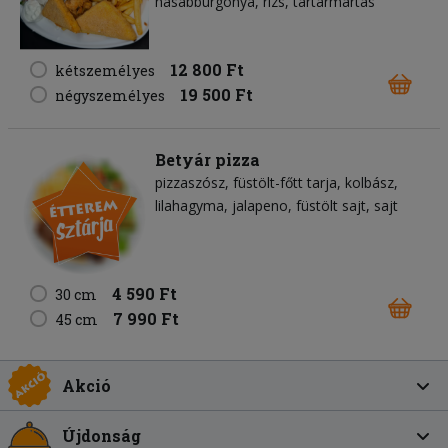
hasábburgonya, rizs, tartármártás
12 800 Ft
kétszemélyes
19 500 Ft
négyszemélyes
Betyár pizza
pizzaszósz
füstölt-főtt tarja
kolbász
lilahagyma
jalapeno
füstölt sajt
sajt
4 590 Ft
30 cm
7 990 Ft
45 cm
Akció
Újdonság