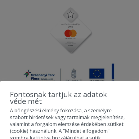
Fontosnak tartjuk az adatok
védelmét
A böngészési élmény fokozása, a személyre
2010-2026 Copyright - Falatozz.hu - Diston-line Kft.
szabott hirdetések vagy tartalmak megjelenítése,
valamint a forgalom elemzése érdekében sütiket
Pizza, gyros, hamburger, menük kedvező áron, egy helyen az összes
(cookie) használunk. A "Mindet elfogadom"
étterem ajánlata.
gombra kattintva hozzájárulhat a sütik