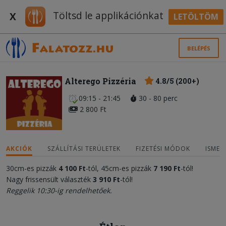
Töltsd le applikációnkat
X
LETÖLTÖM
BELÉPÉS
Alterego Pizzéria
4.8/5 (200+)
09:15 - 21:45
30 - 80 perc
2 800 Ft
AKCIÓK
SZÁLLÍTÁSI TERÜLETEK
FIZETÉSI MÓDOK
ISMER
30cm-es pizzák
4
100
Ft
-tól, 45cm-es pizzák
7 1
9
0 Ft
-tól!
Nagy frissensült választék
3
910 Ft
-tól!
Reggelik 10:30-ig rendelhetőek.