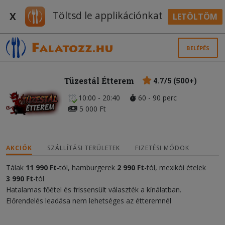
Töltsd le applikációnkat
X
LETÖLTÖM
BELÉPÉS
Tüzestál Étterem
4.7/5 (500+)
10:00 - 20:40
60 - 90 perc
5 000 Ft
AKCIÓK
SZÁLLÍTÁSI TERÜLETEK
FIZETÉSI MÓDOK
Tálak
11
990 Ft
-tól, hamburgerek
2 990 Ft
-tól, mexikói ételek
3 990 Ft
-tól
Hatalamas főétel és frissensült választék a kínálatban.
Előrendelés leadása nem lehetséges az étteremnél