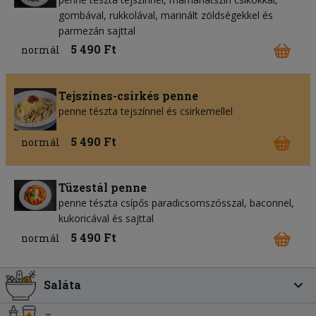
gombával, rukkolával, marinált zöldségekkel és
parmezán sajttal
5 490 Ft
normál
Tejszínes-csirkés penne
penne tészta tejszínnel és csirkemellel
5 490 Ft
normál
Tüzestál penne
penne tészta csípős paradicsomszósszal, baconnel,
kukoricával és sajttal
5 490 Ft
normál
Saláta