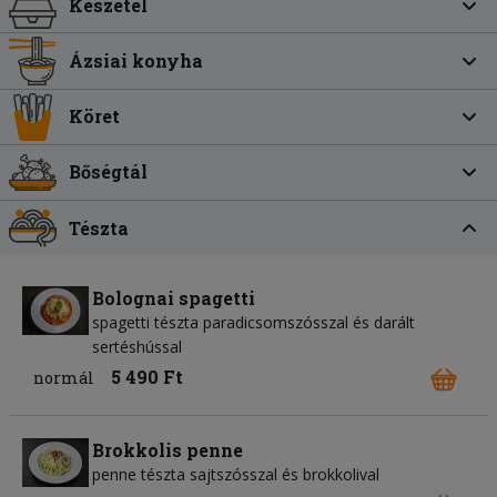
Készétel
Ázsiai konyha
Köret
Bőségtál
Tészta
Bolognai spagetti
spagetti tészta paradicsomszósszal és darált
sertéshússal
5 490 Ft
normál
Brokkolis penne
penne tészta sajtszósszal és brokkolival