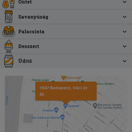
Öntet
Savanyúság
Palacsinta
Desszert
Üdítő
1047 Budapest, Váci út
65.