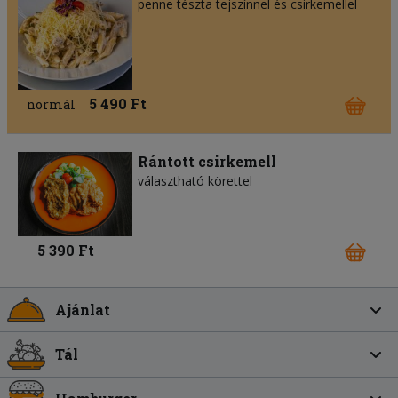
penne tészta tejszínnel és csirkemellel
5 490 Ft
normál
Rántott csirkemell
választható körettel
5 390 Ft
Ajánlat
Tál