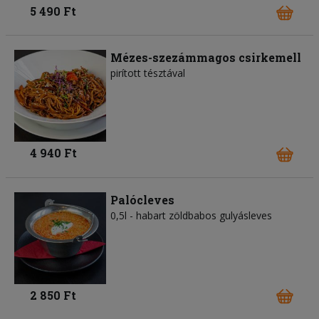
5 490 Ft
Mézes-szezámmagos csirkemell
pirított tésztával
4 940 Ft
Palócleves
0,5l - habart zöldbabos gulyásleves
2 850 Ft