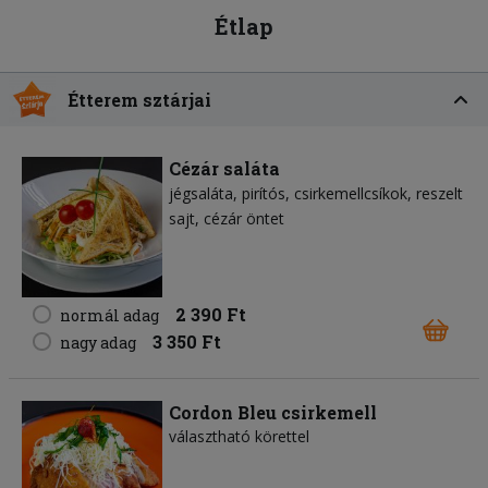
Étlap
Étterem sztárjai
Cézár saláta
jégsaláta
pirítós
csirkemellcsíkok
reszelt
sajt
cézár öntet
2 390 Ft
normál adag
3 350 Ft
nagy adag
Cordon Bleu csirkemell
választható körettel