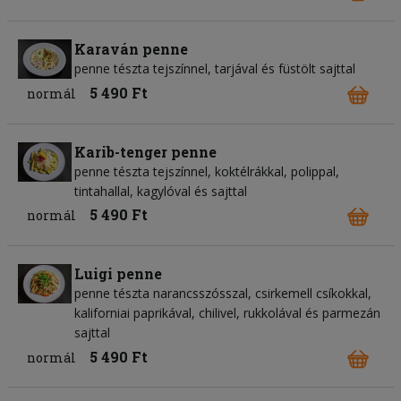
Karaván penne
penne tészta tejszínnel, tarjával és füstölt sajttal
5 490 Ft
normál
Karib-tenger penne
penne tészta tejszínnel, koktélrákkal, polippal,
tintahallal, kagylóval és sajttal
5 490 Ft
normál
Luigi penne
penne tészta narancsszósszal, csirkemell csíkokkal,
kaliforniai paprikával, chilivel, rukkolával és parmezán
sajttal
5 490 Ft
normál