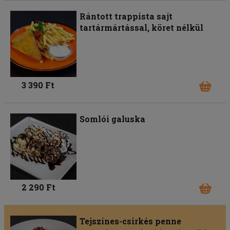
Rántott trappista sajt
tartármártással, köret nélkül
3 390 Ft
Somlói galuska
2 290 Ft
Tejszínes-csirkés penne