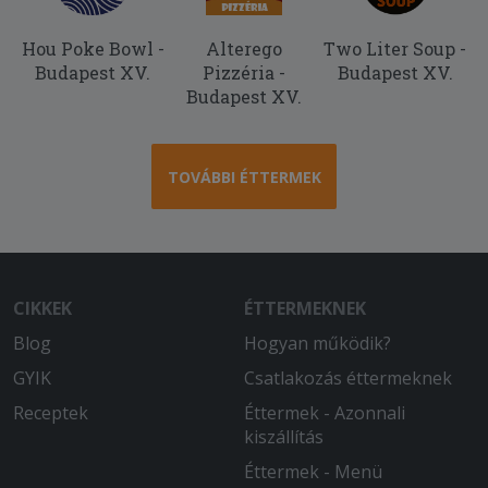
Hou Poke Bowl -
Alterego
Two Liter Soup -
Budapest XV.
Pizzéria -
Budapest XV.
Budapest XV.
TOVÁBBI ÉTTERMEK
CIKKEK
ÉTTERMEKNEK
Blog
Hogyan működik?
GYIK
Csatlakozás éttermeknek
Receptek
Éttermek - Azonnali
kiszállítás
Éttermek - Menü