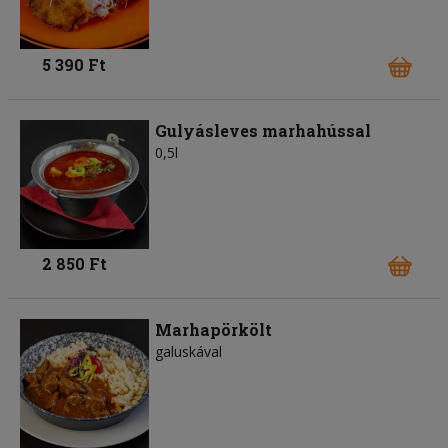
5 390 Ft
Gulyásleves marhahússal
0,5l
2 850 Ft
Marhapörkölt
galuskával