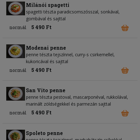
Milánói spagetti
spagetti tészta paradicsomszósszal, sonkával,
gombával és sajttal
5 490 Ft
normál
Modenai penne
penne tészta tejszínnel, curry-s csirkemellel,
kukoricával és sajttal
5 490 Ft
normál
San Vito penne
penne tészta pestoval, mascarponéval, rukkolával,
marinált zöldségekkel és parmezán sajttal
5 490 Ft
normál
Spoleto penne
penne tészta tejszínnel, marhahátszín csíkokkal,