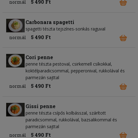
5 490 Ft
normál
Carbonara spagetti
spagetti tészta tejszínes-sonkás raguval
5 490 Ft
normál
Cori penne
penne tészta pestoval, csirkemell csíkokkal,
koktélparadicsommal, pepperonival, rukkolával és
parmezán sajttal
5 490 Ft
normál
Gissi penne
penne tészta csípős kolbásszal, szárított
paradicsommal, rukkolával, bazsalikommal és
parmezán sajttal
5 490 Ft
normál