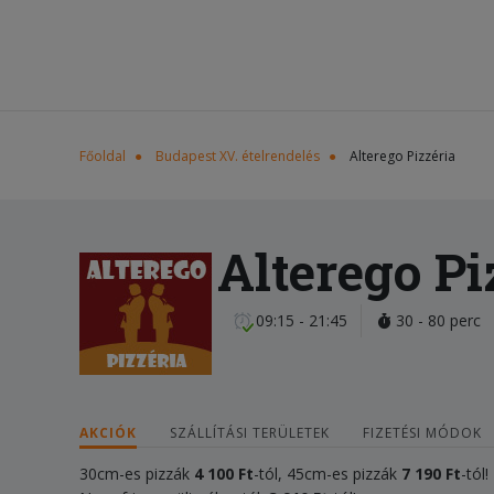
Főoldal
Budapest XV. ételrendelés
Alterego Pizzéria
Alterego Pi
09:15 - 21:45
30 - 80 perc
AKCIÓK
SZÁLLÍTÁSI TERÜLETEK
FIZETÉSI MÓDOK
30cm-es pizzák
4
100
Ft
-tól, 45cm-es pizzák
7 1
9
0 Ft
-tól!