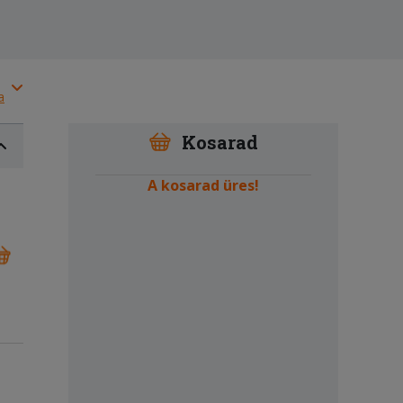
a
Kosarad
A kosarad üres!