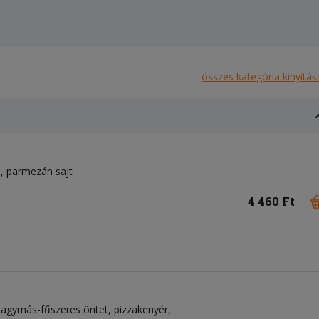
összes kategória kinyitás
a
parmezán sajt
4 460 Ft
khagymás-fűszeres öntet, pizzakenyér,