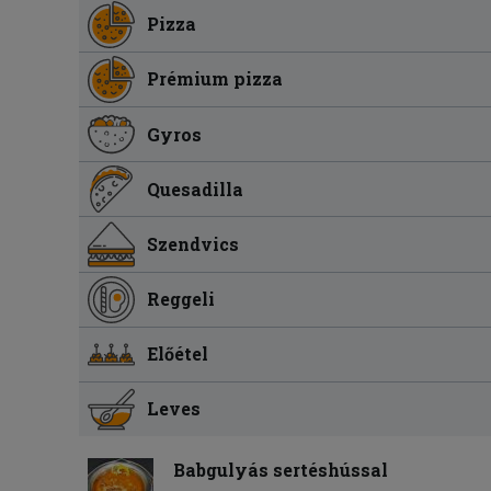
Pizza
Prémium pizza
Gyros
Quesadilla
Szendvics
Reggeli
Előétel
Leves
Babgulyás sertéshússal