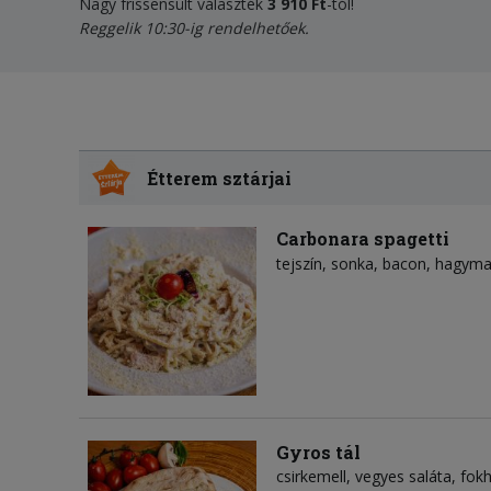
Nagy frissensült választék
3
910 Ft
-tól!
Reggelik 10:30-ig rendelhetőek.
Étterem sztárjai
Carbonara spagetti
tejszín
sonka
bacon
hagym
Gyros tál
csirkemell, vegyes saláta, fo