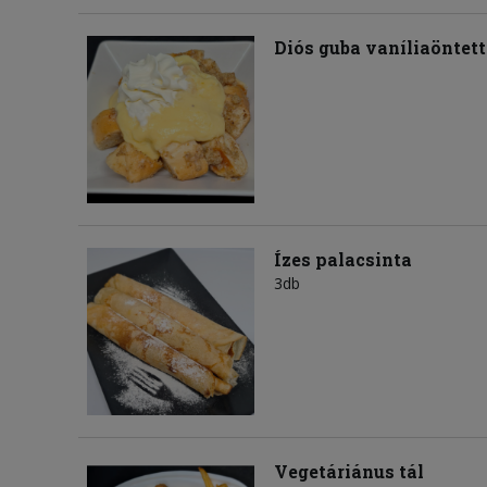
Diós guba vaníliaöntett
Ízes palacsinta
3db
Vegetáriánus tál