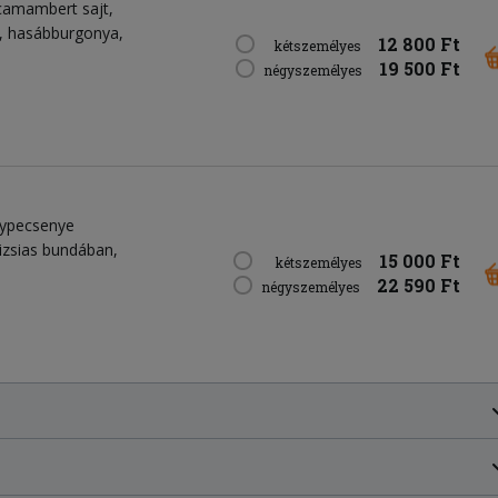
t camambert sajt,
i, hasábburgonya,
12 800 Ft
kétszemélyes
19 500 Ft
négyszemélyes
nypecsenye
rizsias bundában,
15 000 Ft
kétszemélyes
22 590 Ft
négyszemélyes