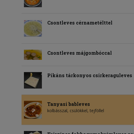
Csontleves cérnametélttel
Csontleves májgombóccal
Pikáns tárkonyos csirkeraguleves
Tanyasi bableves
kolbásszal, csülökkel, tejföllel