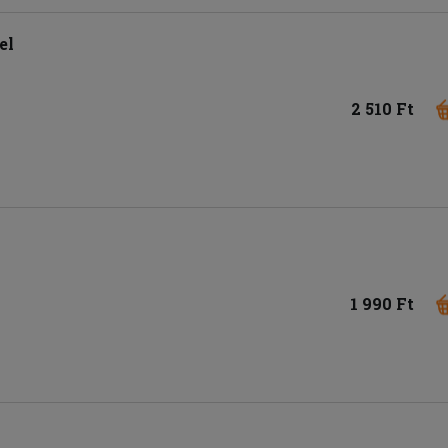
el
2 510 Ft
1 990 Ft