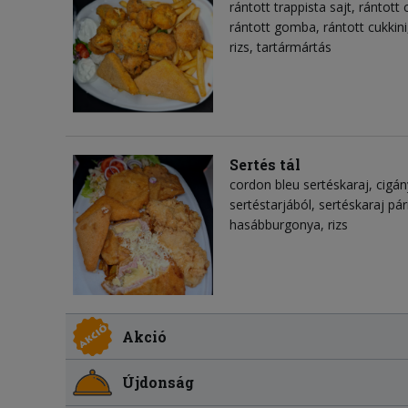
rántott trappista sajt, rántot
rántott gomba, rántott cukkin
rizs, tartármártás
Sertés tál
cordon bleu sertéskaraj, cigá
sertéstarjából, sertéskaraj pá
hasábburgonya, rizs
Akció
Újdonság