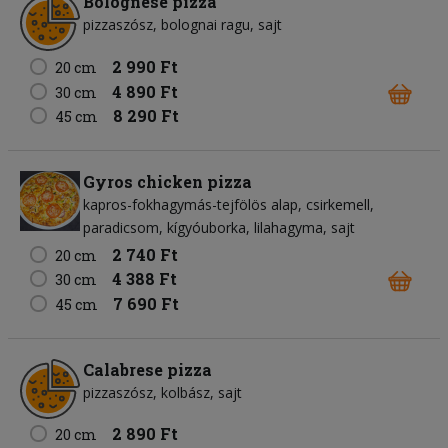
Bolognese pizza
pizzaszósz
bolognai ragu
sajt
2 990 Ft
20 cm
4 890 Ft
30 cm
8 290 Ft
45 cm
Gyros chicken pizza
kapros-fokhagymás-tejfölös alap
csirkemell
paradicsom
kígyóuborka
lilahagyma
sajt
2 740 Ft
20 cm
4 388 Ft
30 cm
7 690 Ft
45 cm
Calabrese pizza
pizzaszósz
kolbász
sajt
2 890 Ft
20 cm