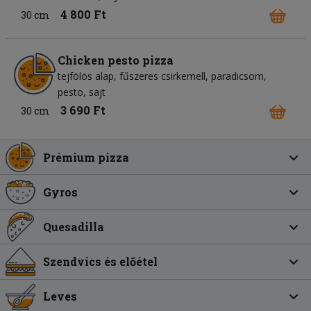
4 800 Ft
30 cm
Chicken pesto pizza
tejfölös alap
fűszeres csirkemell
paradicsom
pesto
sajt
3 690 Ft
30 cm
Prémium pizza
Gyros
Quesadilla
Szendvics és előétel
Leves