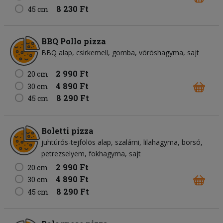
8 230 Ft
45 cm
BBQ Pollo pizza
BBQ alap
csirkemell
gomba
vöröshagyma
sajt
2 990 Ft
20 cm
4 890 Ft
30 cm
8 290 Ft
45 cm
Boletti pizza
juhtúrós-tejfölös alap
szalámi
lilahagyma
borsó
petrezselyem
fokhagyma
sajt
2 990 Ft
20 cm
4 890 Ft
30 cm
8 290 Ft
45 cm