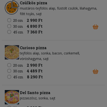
Csülkös pizza
mustáros-tejfölös alap
füstölt csülök
lilahagyma
főtt tojás
sajt
2 990 Ft
20 cm
4 890 Ft
30 cm
7 360 Ft
45 cm
Curioso pizza
tejfölös alap
sonka
bacon
csirkemell
vöröshagyma
sajt
2 990 Ft
20 cm
4 489 Ft
30 cm
8 290 Ft
45 cm
Del Santo pizza
pizzaszósz
sonka
sajt