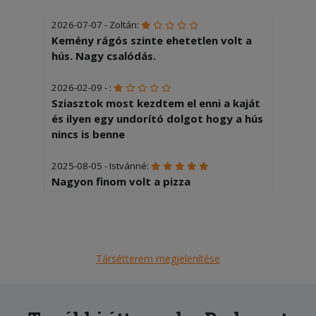
2026-07-07 - Zoltán:
Kemény rágós szinte ehetetlen volt a
hús. Nagy csalódás.
2026-02-09 - :
Sziasztok most kezdtem el enni a kaját
és ilyen egy undorító dolgot hogy a hús
nincs is benne
2025-08-05 - Istvánné:
Nagyon finom volt a pizza
2025-07-04 - Gábor:
A hamburgernek nem volt íze és a
somlói galuskában túl sok volt a rum
Társétterem megjelenítése
2025-06-08 - Anita:
Nagyon elégedtlen voltam, több mint 1
órát kellett várni a kiszállításra!