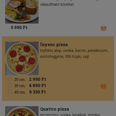
választható körettel
5 590 Ft
Ínyenc pizza
tejfölös alap
sonka
bacon
paradicsom
vöröshagyma
főtt tojás
sajt
2 990 Ft
20 cm
4 890 Ft
30 cm
8 330 Ft
45 cm
Quattro pizza
pizzaszósz
sonka
brokkoli
gomba