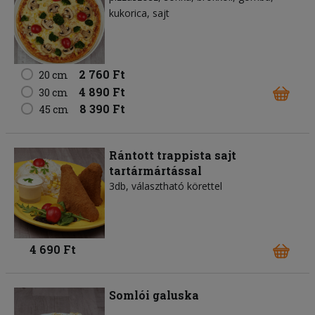
kukorica
sajt
2 760 Ft
20 cm
4 890 Ft
30 cm
8 390 Ft
45 cm
Rántott trappista sajt
tartármártással
3db, választható körettel
4 690 Ft
Somlói galuska