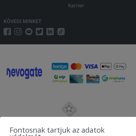
Karrier
KÖVESS MINKET
Fontosnak tartjuk az adatok