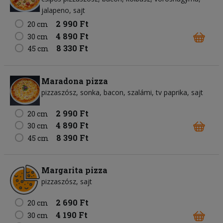
jalapeno
sajt
2 990 Ft
20 cm
4 890 Ft
30 cm
8 330 Ft
45 cm
Maradona pizza
pizzaszósz
sonka
bacon
szalámi
tv paprika
sajt
2 990 Ft
20 cm
4 890 Ft
30 cm
8 390 Ft
45 cm
Margarita pizza
pizzaszósz
sajt
2 690 Ft
20 cm
4 190 Ft
30 cm