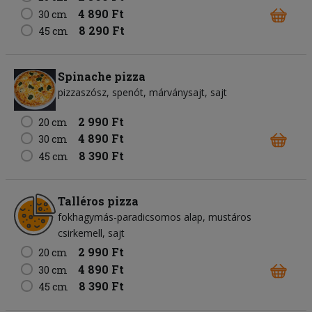
4 890 Ft
30 cm
8 290 Ft
45 cm
Spinache pizza
pizzaszósz
spenót
márványsajt
sajt
2 990 Ft
20 cm
4 890 Ft
30 cm
8 390 Ft
45 cm
Talléros pizza
fokhagymás-paradicsomos alap
mustáros
csirkemell
sajt
2 990 Ft
20 cm
4 890 Ft
30 cm
8 390 Ft
45 cm