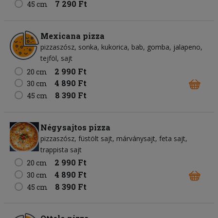
7 290 Ft
45 cm
Mexicana pizza
pizzaszósz
sonka
kukorica
bab
gomba
jalapeno
tejföl
sajt
2 990 Ft
20 cm
4 890 Ft
30 cm
8 390 Ft
45 cm
Négysajtos pizza
pizzaszósz
füstölt sajt
márványsajt
feta sajt
trappista sajt
2 990 Ft
20 cm
4 890 Ft
30 cm
8 390 Ft
45 cm