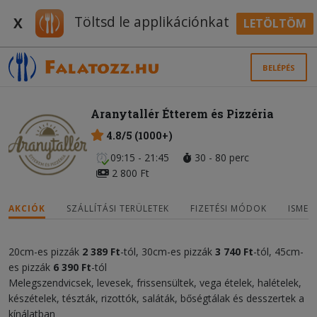
Töltsd le applikációnkat
X
LETÖLTÖM
BELÉPÉS
Aranytallér Étterem és Pizzéria
4.8/5 (1000+)
09:15 - 21:45
30 - 80 perc
2 800 Ft
AKCIÓK
SZÁLLÍTÁSI TERÜLETEK
FIZETÉSI MÓDOK
ISMER
20cm-es pizzák
2 389 Ft
-tól, 30cm-es pizzák
3 740 Ft
-tól, 45cm-
es pizzák
6 390 Ft
-tól
Melegszendvicsek, levesek, frissensültek, vega ételek, halételek,
készételek, tészták, rizottók, saláták, bőségtálak és desszertek a
kínálatban