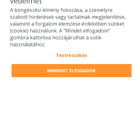
védelmét
A böngészési élmény fokozása, a személyre
szabott hirdetések vagy tartalmak megjelenítése,
valamint a forgalom elemzése érdekében sütiket
(cookie) használunk. A "Mindet elfogadom"
gombra kattintva hozzájárulhat a sütik
használatához.
Testreszabás
2010-2026 Copyright - Falatozz.hu - Diston-line Kft.
MINDENT ELFOGADOK
Pizza, gyros, hamburger, menük kedvező áron, egy helyen az összes
étterem ajánlata.
0
tétel a kosárban
Megrendelem
Megrendelem
0 Ft