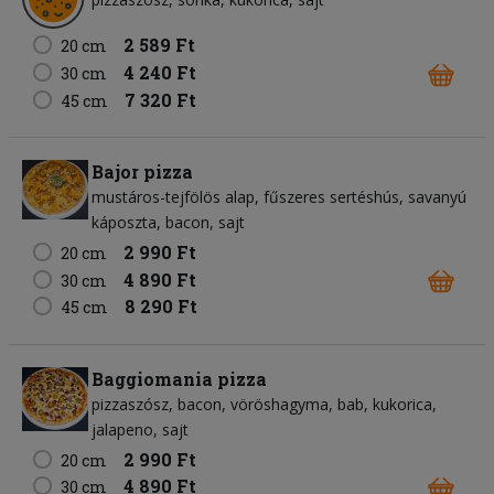
2 589 Ft
20 cm
4 240 Ft
30 cm
7 320 Ft
45 cm
Bajor pizza
mustáros-tejfölös alap
fűszeres sertéshús
savanyú
káposzta
bacon
sajt
2 990 Ft
20 cm
4 890 Ft
30 cm
8 290 Ft
45 cm
Baggiomania pizza
pizzaszósz
bacon
vöröshagyma
bab
kukorica
jalapeno
sajt
2 990 Ft
20 cm
4 890 Ft
30 cm