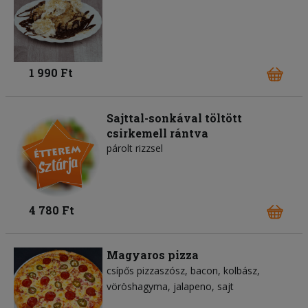
1 990 Ft
Sajttal-sonkával töltött
csirkemell rántva
párolt rizzsel
4 780 Ft
Magyaros pizza
csípős pizzaszósz
bacon
kolbász
vöröshagyma
jalapeno
sajt