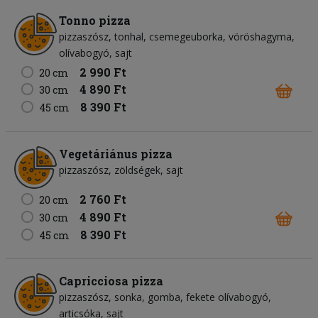
Tonno pizza
pizzaszósz
tonhal
csemegeuborka
vöröshagyma
olívabogyó
sajt
2 990 Ft
20 cm
4 890 Ft
30 cm
8 390 Ft
45 cm
Vegetáriánus pizza
pizzaszósz
zöldségek
sajt
2 760 Ft
20 cm
4 890 Ft
30 cm
8 390 Ft
45 cm
Capricciosa pizza
pizzaszósz
sonka
gomba
fekete olívabogyó
articsóka
sajt