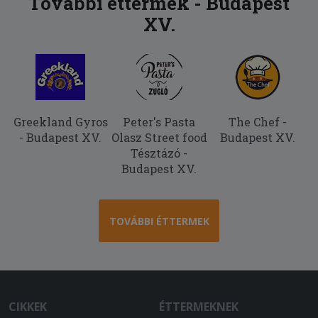
További éttermek - Budapest
XV.
2025-06-06 - László:
Ízletes és finom. Gyorsan kiszállították
a megrendelést.
Greekland Gyros
Peter's Pasta
The Chef -
- Budapest XV.
Olasz Street food
Budapest XV.
Tésztázó -
Budapest XV.
TOVÁBBI ÉTTERMEK
CIKKEK
ÉTTERMEKNEK