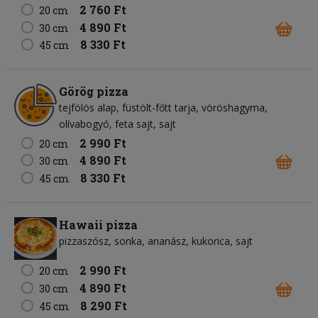
2 760 Ft
20 cm
4 890 Ft
30 cm
8 330 Ft
45 cm
Görög pizza
tejfölös alap
füstölt-főtt tarja
vöröshagyma
olívabogyó
feta sajt
sajt
2 990 Ft
20 cm
4 890 Ft
30 cm
8 330 Ft
45 cm
Hawaii pizza
pizzaszósz
sonka
ananász
kukorica
sajt
2 990 Ft
20 cm
4 890 Ft
30 cm
8 290 Ft
45 cm