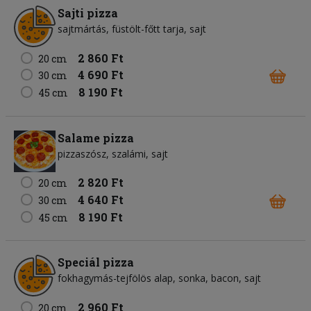
Sajti pizza
sajtmártás
füstölt-főtt tarja
sajt
2 860 Ft
20 cm
4 690 Ft
30 cm
8 190 Ft
45 cm
Salame pizza
pizzaszósz
szalámi
sajt
2 820 Ft
20 cm
4 640 Ft
30 cm
8 190 Ft
45 cm
Speciál pizza
fokhagymás-tejfölös alap
sonka
bacon
sajt
2 960 Ft
20 cm