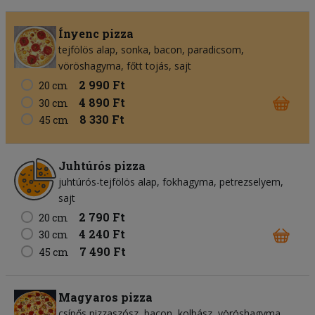
Ínyenc pizza
tejfölös alap
sonka
bacon
paradicsom
vöröshagyma
főtt tojás
sajt
2 990 Ft
20 cm
4 890 Ft
30 cm
8 330 Ft
45 cm
Juhtúrós pizza
juhtúrós-tejfölös alap
fokhagyma
petrezselyem
sajt
2 790 Ft
20 cm
4 240 Ft
30 cm
7 490 Ft
45 cm
Magyaros pizza
csípős pizzaszósz
bacon
kolbász
vöröshagyma