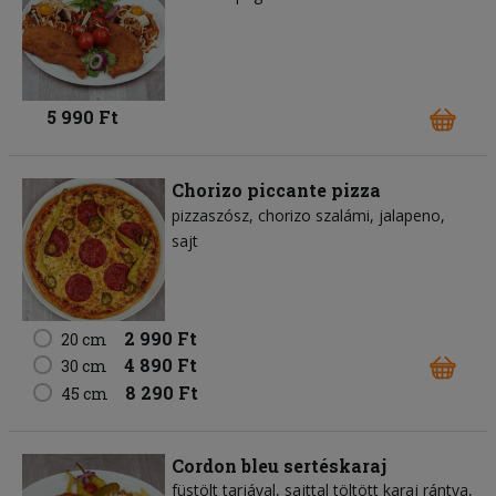
5 990 Ft
Chorizo piccante pizza
pizzaszósz
chorizo szalámi
jalapeno
sajt
2 990 Ft
20 cm
4 890 Ft
30 cm
8 290 Ft
45 cm
Cordon bleu sertéskaraj
füstölt tarjával, sajttal töltött karaj rántva,