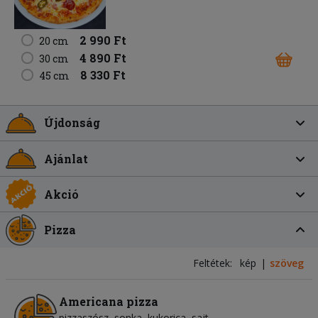
2 990 Ft
20 cm
4 890 Ft
30 cm
8 330 Ft
45 cm
Újdonság
Ajánlat
Akció
Pizza
Feltétek:
kép
szöveg
Americana pizza
pizzaszósz
sonka
kukorica
sajt