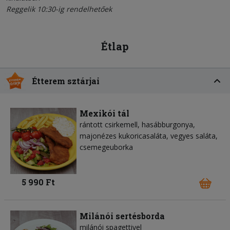
Reggelik 10:30-ig rendelhetőek
Étlap
Étterem sztárjai
Mexikói tál
rántott csirkemell, hasábburgonya,
majonézes kukoricasaláta, vegyes saláta,
csemegeuborka
5 990 Ft
Milánói sertésborda
milánói spagettivel