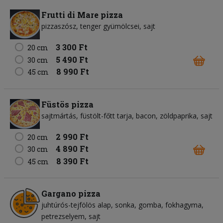
Frutti di Mare pizza
pizzaszósz
tenger gyümölcsei
sajt
3 300 Ft
20 cm
5 490 Ft
30 cm
8 990 Ft
45 cm
Füstös pizza
sajtmártás
füstölt-főtt tarja
bacon
zöldpaprika
sajt
2 990 Ft
20 cm
4 890 Ft
30 cm
8 390 Ft
45 cm
Gargano pizza
juhtúrós-tejfölös alap
sonka
gomba
fokhagyma
petrezselyem
sajt