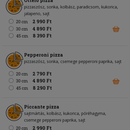
Ottelo pizza
pizzaszósz
sonka
kolbász
paradicsom
kukorica
jalapeno
sajt
2 990 Ft
20 cm
4 890 Ft
30 cm
8 390 Ft
45 cm
Pepperoni pizza
pizzaszósz
sonka
csemege pepperoni paprika
sajt
2 790 Ft
20 cm
4 890 Ft
30 cm
8 290 Ft
45 cm
Piccante pizza
sajtmártás
kolbász
kukorica
póréhagyma
csemege pepperoni paprika
sajt
2 990 Ft
20 cm