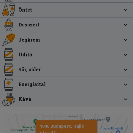
Öntet
Desszert
Jégkrém
Üdítő
Sör, cider
Energiaital
Kávé
1046 Budapest, Hajló
utca 42.