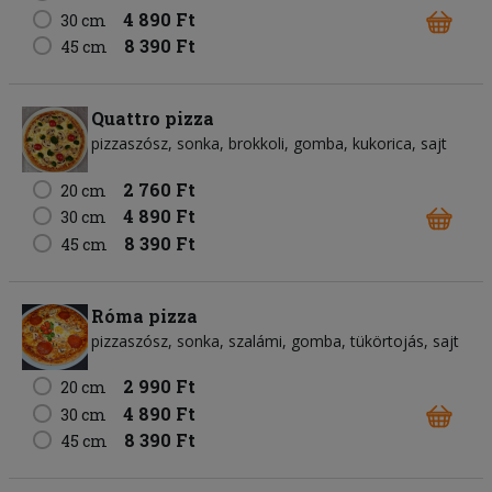
4 890 Ft
30 cm
8 390 Ft
45 cm
Quattro pizza
pizzaszósz
sonka
brokkoli
gomba
kukorica
sajt
2 760 Ft
20 cm
4 890 Ft
30 cm
8 390 Ft
45 cm
Róma pizza
pizzaszósz
sonka
szalámi
gomba
tükörtojás
sajt
2 990 Ft
20 cm
4 890 Ft
30 cm
8 390 Ft
45 cm