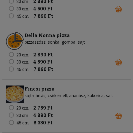
2 890 Ft
20 cm
4 500 Ft
30 cm
7 890 Ft
45 cm
Della Nonna pizza
pizzaszósz
sonka
gomba
sajt
2 890 Ft
20 cm
4 590 Ft
30 cm
7 890 Ft
45 cm
Fincsi pizza
sajtmártás
csirkemell
ananász
kukorica
sajt
2 759 Ft
20 cm
4 890 Ft
30 cm
8 330 Ft
45 cm