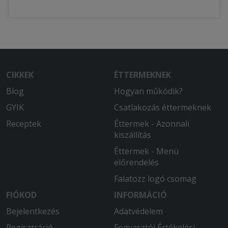
CIKKEK
ÉTTERMEKNEK
Blog
Hogyan működik?
GYIK
Csatlakozás éttermeknek
Receptek
Éttermek - Azonnali
kiszállítás
Éttermek - Menü
előrendelés
Falatozz logó csomag
FIÓKOD
INFORMÁCIÓ
Bejelentkezés
Adatvédelem
Regisztráció
Fogyasztói Értékelési