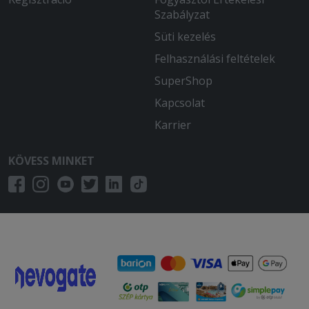
Szabályzat
Süti kezelés
Felhasználási feltételek
SuperShop
Kapcsolat
Karrier
KÖVESS MINKET