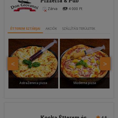
Pizzeria & Pub
Zárva
4 000 Ft
ÉTTEREM SZTÁRJAI
AKCIÓK
SZÁLLÍTÁSI TERÜLETEK
<
>
AstraZeneca pizza
Moderna pizza
Kocka Étterem és
4.6