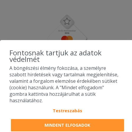
Fontosnak tartjuk az adatok
védelmét
A böngészési élmény fokozása, a személyre
szabott hirdetések vagy tartalmak megjelenítése,
valamint a forgalom elemzése érdekében sütiket
(cookie) használunk. A "Mindet elfogadom"
gombra kattintva hozzájárulhat a sütik
használatához.
Testreszabás
2010-2026 Copyright - Falatozz.hu - Diston-line Kft.
MINDENT ELFOGADOK
Pizza, gyros, hamburger, menük kedvező áron, egy helyen az összes