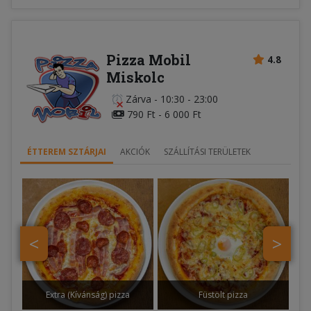
Pizza Mobil
4.8
Miskolc
Zárva
-
10:30 - 23:00
790 Ft - 6 000 Ft
ÉTTEREM SZTÁRJAI
AKCIÓK
SZÁLLÍTÁSI TERÜLETEK
<
>
Extra (Kívánság) pizza
Füstölt pizza