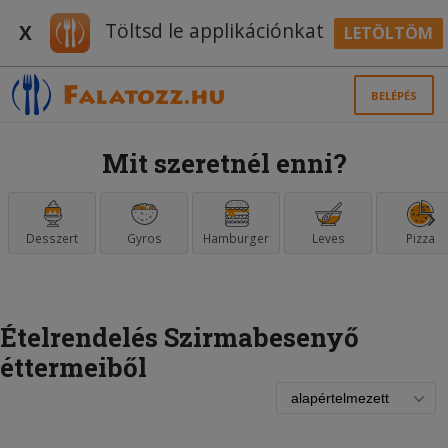
Töltsd le applikációnkat
X
LETÖLTÖM
BELÉPÉS
Mit szeretnél enni?
Desszert
Gyros
Hamburger
Leves
Pizza
Ételrendelés Szirmabesenyő
éttermeiből