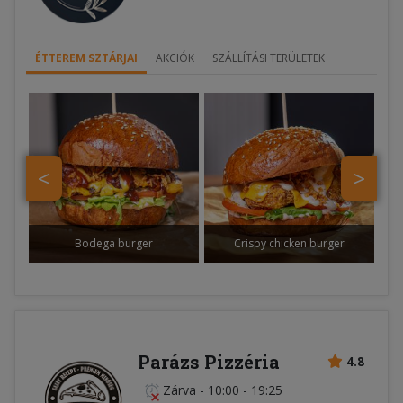
ÉTTEREM SZTÁRJAI
AKCIÓK
SZÁLLÍTÁSI TERÜLETEK
<
>
Bodega burger
Crispy chicken burger
Parázs Pizzéria
4.8
Zárva
-
10:00 - 19:25