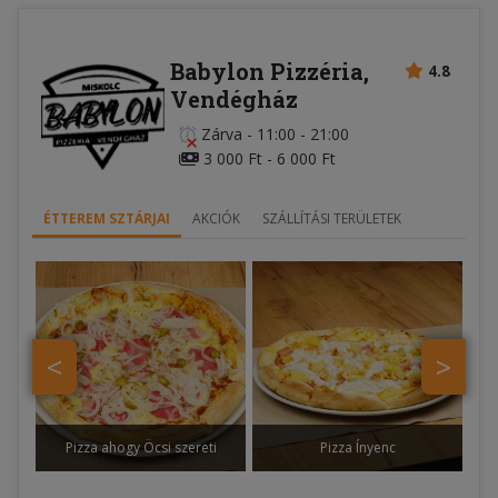
Babylon Pizzéria,
4.8
Vendégház
Zárva
-
11:00 - 21:00
3 000 Ft - 6 000 Ft
ÉTTEREM SZTÁRJAI
AKCIÓK
SZÁLLÍTÁSI TERÜLETEK
<
>
Pizza ahogy Öcsi szereti
Pizza Ínyenc