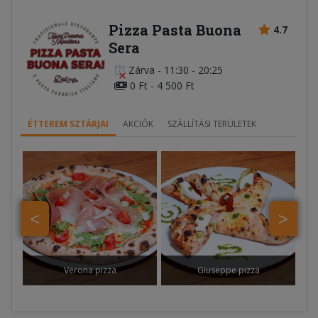
Pizza Pasta Buona
4.7
Sera
Zárva
-
11:30 - 20:25
0 Ft - 4 500 Ft
ÉTTEREM SZTÁRJAI
AKCIÓK
SZÁLLÍTÁSI TERÜLETEK
<
>
Verona pizza
Giuseppe pizza