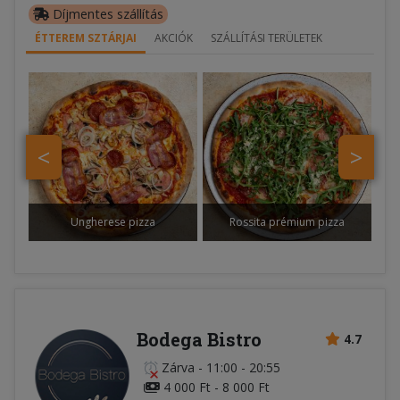
Díjmentes szállítás
ÉTTEREM SZTÁRJAI
AKCIÓK
SZÁLLÍTÁSI TERÜLETEK
<
>
Ungherese pizza
Rossita prémium pizza
Bodega Bistro
4.7
Zárva
-
11:00 - 20:55
4 000 Ft - 8 000 Ft