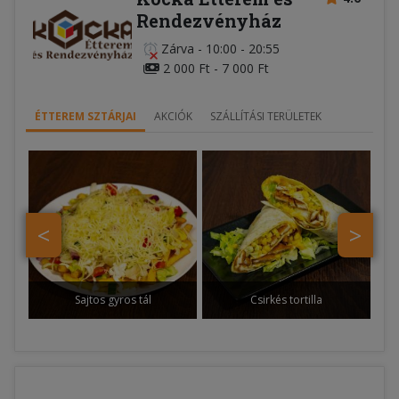
Rendezvényház
Zárva
-
10:00 - 20:55
2 000 Ft - 7 000 Ft
ÉTTEREM SZTÁRJAI
AKCIÓK
SZÁLLÍTÁSI TERÜLETEK
<
>
Sajtos gyros tál
Csirkés tortilla