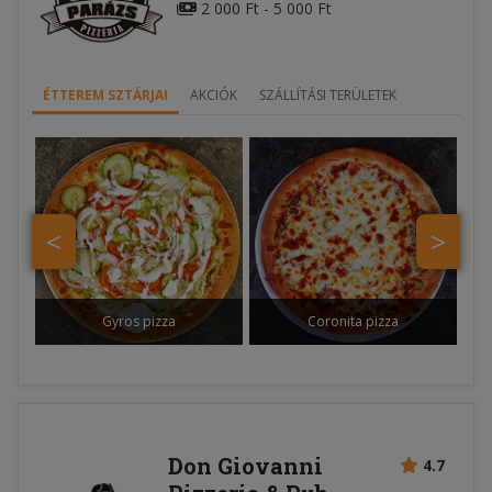
2 000 Ft - 5 000 Ft
ÉTTEREM SZTÁRJAI
AKCIÓK
SZÁLLÍTÁSI TERÜLETEK
<
>
Gyros pizza
Coronita pizza
Don Giovanni
4.7