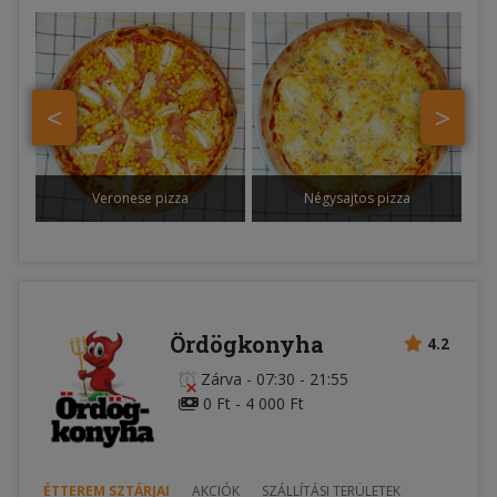
<
>
Veronese pizza
Négysajtos pizza
Ördögkonyha
4.2
Zárva
-
07:30 - 21:55
0 Ft - 4 000 Ft
ÉTTEREM SZTÁRJAI
AKCIÓK
SZÁLLÍTÁSI TERÜLETEK