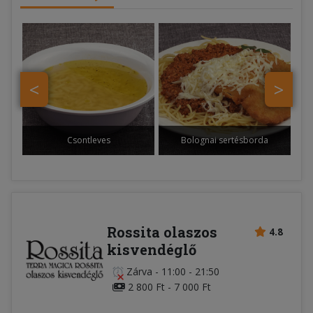
<
>
Csontleves
Bolognai sertésborda
Rossita olaszos
4.8
kisvendéglő
Zárva
-
11:00 - 21:50
2 800 Ft - 7 000 Ft