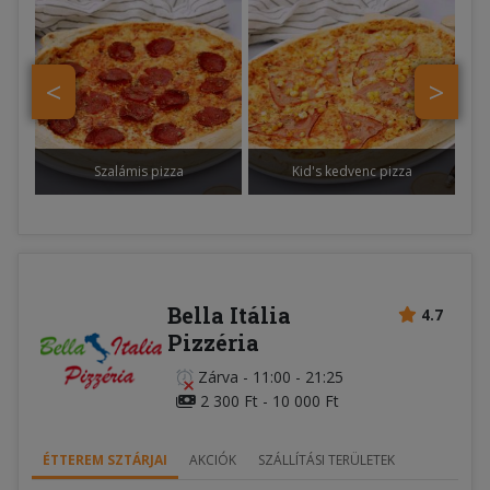
<
>
Szalámis pizza
Kid's kedvenc pizza
Bella Itália
4.7
Pizzéria
Zárva
-
11:00 - 21:25
2 300 Ft - 10 000 Ft
ÉTTEREM SZTÁRJAI
AKCIÓK
SZÁLLÍTÁSI TERÜLETEK