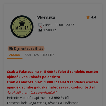
Menuza
4.4
Zárva
-
09:00 - 20:45
1 500 Ft
Díjmentes szállítás
AKCIÓK
SZÁLLÍTÁSI TERÜLETEK
Csak a Falatozz.hu-n: 5 000 Ft feletti rendelés esetén
ajándék 2db kakaós palacsinta
Csak a Falatozz.hu-n: 9 000 Ft feletti rendelés esetén
ajándék somlói galuska habrózsával, csokiöntettel
Az akciók nem összevonhatóak!
Hetente változó napi menük
2 990 Ft
-tól
Frissensültek, vega ételek, tészták a kínálatban