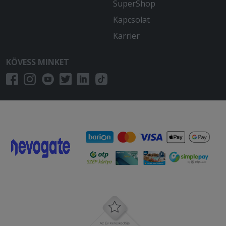
SuperShop
2025-11-06 - Csabáné:
Kapcsolat
Imádom, finom, bőséges mint mindig!
Karrier
2025-10-29 - Anett:
KÖVESS MINKET
Ìzre finom volt a gyros, a
hasàbburgonya a halhoz szàraz volt, és
sajnos a két darab ezersziget öntetet
sem talàltuk a csomagban.
2025-09-19 - Katalin:
Nagyon finom volt! Köszönjük szépen!
2025-09-12 - Kitti:
Gusztustalan a hamburger.
2025-08-30 - Csabáné:
Most sem csalódtam, nagyon finom,
bőséges adag! Csak is innen rendelek!
Köszönöm szépen!