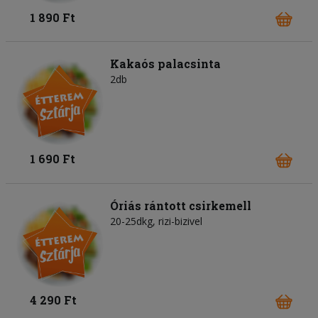
1 890 Ft
Kakaós palacsinta
2db
1 690 Ft
Óriás rántott csirkemell
20-25dkg, rizi-bizivel
4 290 Ft