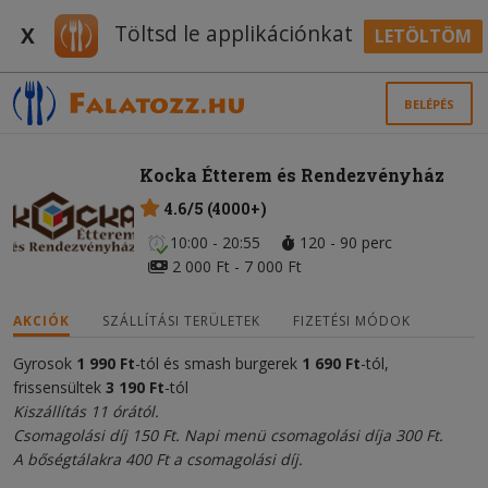
Töltsd le applikációnkat
X
LETÖLTÖM
BELÉPÉS
Kocka Étterem és Rendezvényház
4.6/5 (4000+)
10:00 - 20:55
120 - 90 perc
2 000 Ft - 7 000 Ft
AKCIÓK
SZÁLLÍTÁSI TERÜLETEK
FIZETÉSI MÓDOK
Gyrosok
1 990 Ft
-tól és smash burgerek
1 690 Ft
-tól,
frissensültek
3 190 Ft
-tól
Kiszállítás 11 órától.
Csomagolási díj 150 Ft. Napi menü csomagolási díja 300 Ft.
A bőségtálakra 400 Ft a csomagolási díj.