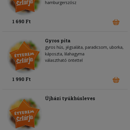
hamburgerszósz
1 690 Ft
Gyros pita
gyros hús
jégsaláta
paradicsom
uborka
káposzta
lilahagyma
választható öntettel
1 990 Ft
Újházi tyúkhúsleves