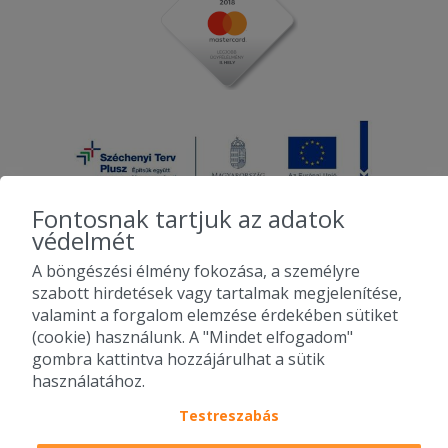
2025-08-07 - :
A madártej mintha sima tejes víz lenne
undorító utóízzel a túrós gombóc
szószerint keserű köszi!
2025-08-07 - Csabáné:
Nagyon finom volt! Tartsák meg a
szakácsot!
Fontosnak tartjuk az adatok
2025-07-18 - Csabáné:
védelmét
Nem csalódtam, nagyon finom és
A böngészési élmény fokozása, a személyre
2010-2026 Copyright - Falatozz.hu - Diston-line Kft.
bőséges! Imádom!!!!
szabott hirdetések vagy tartalmak megjelenítése,
valamint a forgalom elemzése érdekében sütiket
Pizza, gyros, hamburger, menük kedvező áron, egy helyen az összes
(cookie) használunk. A "Mindet elfogadom"
Továbbiak betöltése...
étterem ajánlata.
gombra kattintva hozzájárulhat a sütik
használatához.
Testreszabás