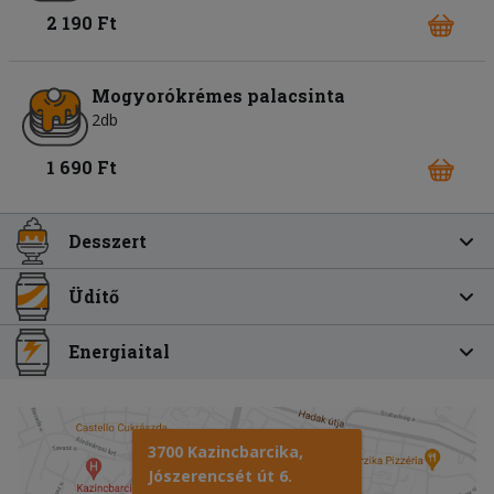
2 190 Ft
Mogyorókrémes palacsinta
2db
1 690 Ft
Desszert
Üdítő
Energiaital
3700 Kazincbarcika,
Jószerencsét út 6.