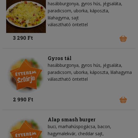
hasábburgonya
gyros hús
jégsaláta
paradicsom
uborka
káposzta
lilahagyma
sajt
választható öntettel
3 290 Ft
Gyros tál
hasábburgonya
gyros hús
jégsaláta
paradicsom
uborka
káposzta
lilahagyma
választható öntettel
2 990 Ft
Alap smash burger
buci
marhahúspogácsa
bacon
hagymalekvár
cheddar sajt