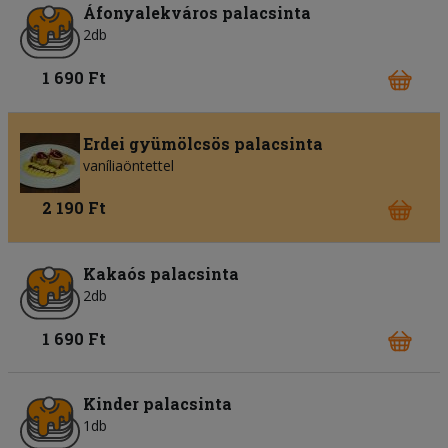
Áfonyalekváros palacsinta
2db
1 690 Ft
Erdei gyümölcsös palacsinta
vaníliaöntettel
2 190 Ft
Kakaós palacsinta
2db
1 690 Ft
Kinder palacsinta
1db