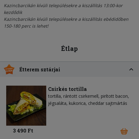
Kazincbarcikán kívüli településekre a kiszállítás 13:00-kor
kezdődik
Kazincbarcikán kívüli településekre a kiszállítás ebédidőben
150-180 perc is lehet!
Étlap
Étterem sztárjai
Csirkés tortilla
tortilla
rántott csirkemell
pirított bacon
jégsaláta
kukorica
cheddar sajtmártás
3 490 Ft