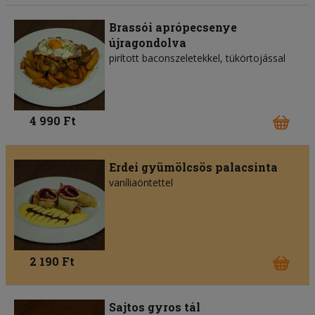
Brassói aprópecsenye
újragondolva
pirított baconszeletekkel, tükörtojással
4 990 Ft
Erdei gyümölcsös palacsinta
vaníliaöntettel
2 190 Ft
Sajtos gyros tál