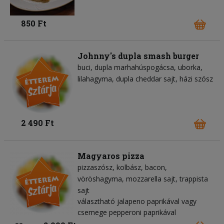
850 Ft
Johnny's dupla smash burger
buci
dupla marhahúspogácsa
uborka
lilahagyma
dupla cheddar sajt
házi szósz
2 490 Ft
Magyaros pizza
pizzaszósz
kolbász
bacon
vöröshagyma
mozzarella sajt
trappista
sajt
választható jalapeno paprikával vagy
csemege pepperoni paprikával