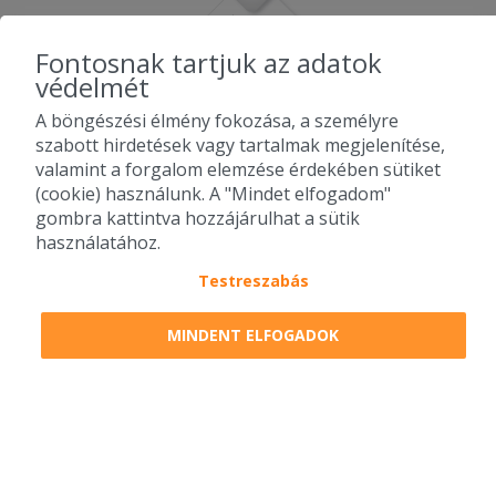
Fontosnak tartjuk az adatok
védelmét
A böngészési élmény fokozása, a személyre
szabott hirdetések vagy tartalmak megjelenítése,
valamint a forgalom elemzése érdekében sütiket
(cookie) használunk. A "Mindet elfogadom"
gombra kattintva hozzájárulhat a sütik
használatához.
Testreszabás
2010-2026 Copyright - Falatozz.hu - Diston-line Kft.
MINDENT ELFOGADOK
Pizza, gyros, hamburger, menük kedvező áron, egy helyen az összes
étterem ajánlata.
0
tétel a kosárban
Megrendelem
Megrendelem
0 Ft