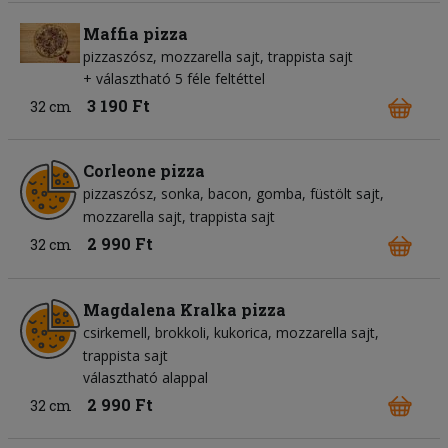
Maffia pizza
pizzaszósz
mozzarella sajt
trappista sajt
+ választható 5 féle feltéttel
3 190 Ft
32 cm
Corleone pizza
pizzaszósz
sonka
bacon
gomba
füstölt sajt
mozzarella sajt
trappista sajt
2 990 Ft
32 cm
Magdalena Kralka pizza
csirkemell
brokkoli
kukorica
mozzarella sajt
trappista sajt
választható alappal
2 990 Ft
32 cm