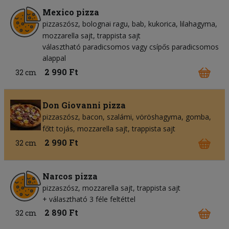
Mexico pizza
pizzaszósz
bolognai ragu
bab
kukorica
lilahagyma
mozzarella sajt
trappista sajt
választható paradicsomos vagy csípős paradicsomos
alappal
2 990 Ft
32 cm
Don Giovanni pizza
pizzaszósz
bacon
szalámi
vöröshagyma
gomba
főtt tojás
mozzarella sajt
trappista sajt
2 990 Ft
32 cm
Narcos pizza
pizzaszósz
mozzarella sajt
trappista sajt
+ választható 3 féle feltéttel
2 890 Ft
32 cm