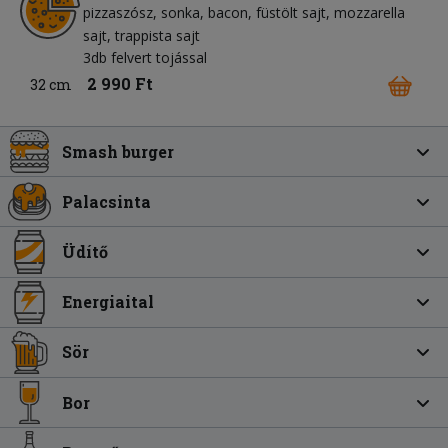
pizzaszósz
sonka
bacon
füstölt sajt
mozzarella
sajt
trappista sajt
3db felvert tojással
2 990 Ft
32 cm
Smash burger
Palacsinta
Üdítő
Energiaital
Sör
Bor