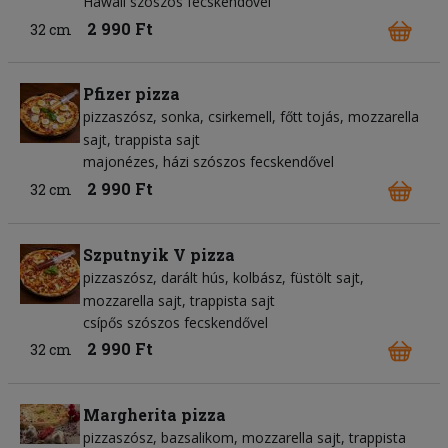
Hawaii szószos fecskendővel
2 990 Ft
32 cm
Pfizer pizza
pizzaszósz
sonka
csirkemell
főtt tojás
mozzarella
sajt
trappista sajt
majonézes, házi szószos fecskendővel
2 990 Ft
32 cm
Szputnyik V pizza
pizzaszósz
darált hús
kolbász
füstölt sajt
mozzarella sajt
trappista sajt
csípős szószos fecskendővel
2 990 Ft
32 cm
Margherita pizza
pizzaszósz
bazsalikom
mozzarella sajt
trappista