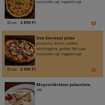
mozzarella sajt
trappista sajt
2 890 Ft
32 cm
Don Giovanni pizza
pizzaszósz
bacon
szalámi
vöröshagyma
gomba
főtt tojás
mozzarella sajt
trappista sajt
2 990 Ft
32 cm
Mogyorókrémes palacsinta
2db