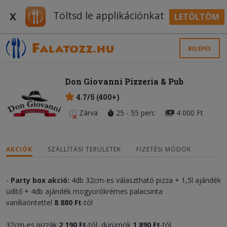
Töltsd le applikációnkat
X
LETÖLTÖM
BELÉPÉS
Don Giovanni Pizzeria & Pub
4.7/5 (400+)
Zárva
25 - 55 perc
4 000 Ft
AKCIÓK
SZÁLLÍTÁSI TERÜLETEK
FIZETÉSI MÓDOK
-
Party box akció:
4db 32cm-es választható pizza + 1,5l ajándék
üdítő + 4db ajándék mogyorókrémes palacsinta
vaníliaöntettel
8 880 Ft
-tól
32cm-es pizzák
2 190 Ft
-tól, dürümök
1 890 Ft
-tól