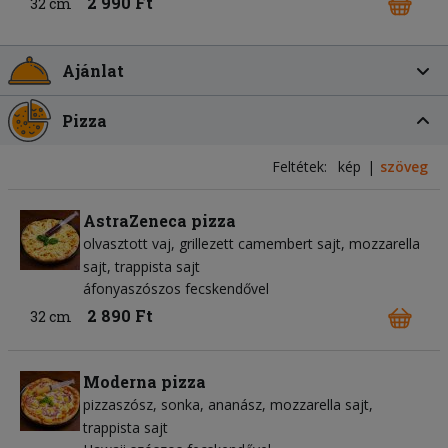
2 990 Ft
32 cm
Ajánlat
Pizza
Feltétek:
kép
szöveg
AstraZeneca pizza
olvasztott vaj
grillezett camembert sajt
mozzarella
sajt
trappista sajt
áfonyaszószos fecskendővel
2 890 Ft
32 cm
Moderna pizza
pizzaszósz
sonka
ananász
mozzarella sajt
trappista sajt