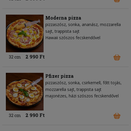
Moderna pizza
pizzaszósz
sonka
ananász
mozzarella
sajt
trappista sajt
Hawaii szószos fecskendővel
2 990 Ft
32 cm
Pfizer pizza
pizzaszósz
sonka
csirkemell
főtt tojás
mozzarella sajt
trappista sajt
majonézes, házi szószos fecskendővel
2 990 Ft
32 cm