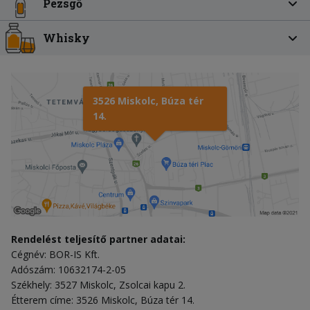
Pezsgő
Whisky
3526 Miskolc, Búza tér
14.
Rendelést teljesítő partner adatai:
Cégnév: BOR-IS Kft.
Adószám: 10632174-2-05
Székhely: 3527 Miskolc, Zsolcai kapu 2.
Étterem címe: 3526 Miskolc, Búza tér 14.