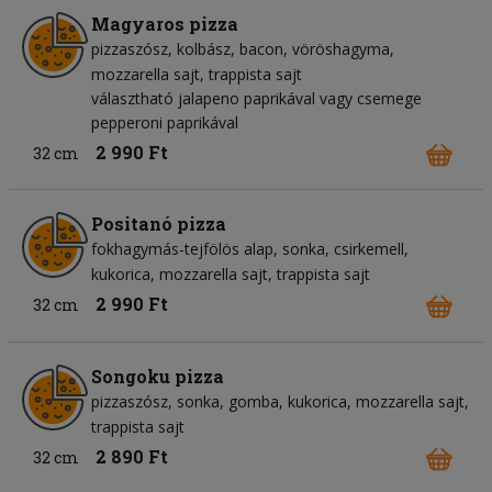
Magyaros pizza
pizzaszósz
kolbász
bacon
vöröshagyma
mozzarella sajt
trappista sajt
választható jalapeno paprikával vagy csemege
pepperoni paprikával
2 990 Ft
32 cm
Positanó pizza
fokhagymás-tejfölös alap
sonka
csirkemell
kukorica
mozzarella sajt
trappista sajt
2 990 Ft
32 cm
Songoku pizza
pizzaszósz
sonka
gomba
kukorica
mozzarella sajt
trappista sajt
2 890 Ft
32 cm