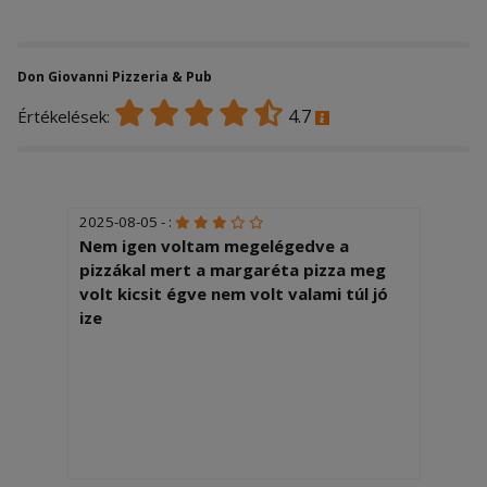
Don Giovanni Pizzeria & Pub
4.7
Értékelések:
2025-08-05 - :
Nem igen voltam megelégedve a
pizzákal mert a margaréta pizza meg
volt kicsit égve nem volt valami túl jó
ize