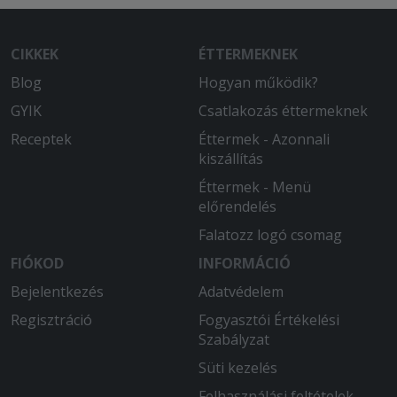
CIKKEK
ÉTTERMEKNEK
Blog
Hogyan működik?
GYIK
Csatlakozás éttermeknek
Receptek
Éttermek - Azonnali
kiszállítás
Éttermek - Menü
előrendelés
Falatozz logó csomag
FIÓKOD
INFORMÁCIÓ
Bejelentkezés
Adatvédelem
Regisztráció
Fogyasztói Értékelési
Szabályzat
Süti kezelés
Felhasználási feltételek