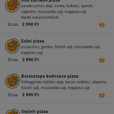
paradicsomos alap
sonka
kolbász
spenót
sajtkrém
mozzarella sajt
trappista sajt
tépett szaunasonkával
2 990 Ft
32 cm
Erdei pizza
pizzaszósz
gomba
füstölt sajt
mozzarella sajt
trappista sajt
2 890 Ft
32 cm
Keresztapa kedvence pizza
fokhagymás-tejfölös alap
bacon
kolbász
jalapeno
füstölt sajt
mozzarella sajt
trappista sajt
2 990 Ft
32 cm
Omlett pizza