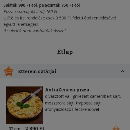
Saláták
990 Ft
-tól, palacsinták
750 Ft
-tól
Pizza csomagolási díj 160 Ft
Üdítő és ital rendelése csak 3 500 Ft feletti étel rendelésével
együtt lehetséges!
Az akciók nem vonhatóak össze!
Étlap
Étterem sztárjai
AstraZeneca pizza
olvasztott vaj
grillezett camembert sajt
mozzarella sajt
trappista sajt
áfonyaszószos fecskendővel
2 890 Ft
32 cm