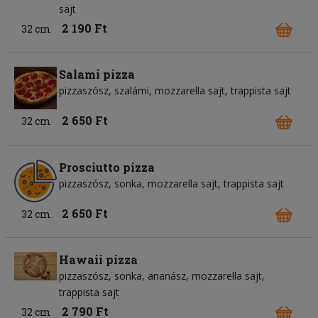
sajt
2 190 Ft
32 cm
Salami pizza
pizzaszósz
szalámi
mozzarella sajt
trappista sajt
2 650 Ft
32 cm
Prosciutto pizza
pizzaszósz
sonka
mozzarella sajt
trappista sajt
2 650 Ft
32 cm
Hawaii pizza
pizzaszósz
sonka
ananász
mozzarella sajt
trappista sajt
2 790 Ft
32 cm