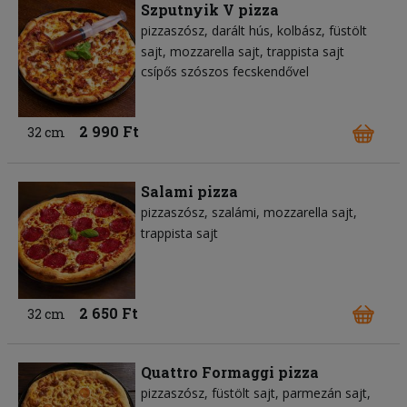
Szputnyik V pizza
pizzaszósz
darált hús
kolbász
füstölt
sajt
mozzarella sajt
trappista sajt
csípős szószos fecskendővel
2 990 Ft
32 cm
Salami pizza
pizzaszósz
szalámi
mozzarella sajt
trappista sajt
2 650 Ft
32 cm
Quattro Formaggi pizza
pizzaszósz
füstölt sajt
parmezán sajt