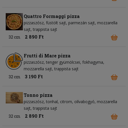
Quattro Formaggi pizza
pizzaszósz
füstölt sajt
parmezán sajt
mozzarella
sajt
trappista sajt
2 890 Ft
32 cm
Frutti di Mare pizza
pizzaszósz
tenger gyümölcsei
fokhagyma
mozzarella sajt
trappista sajt
3 190 Ft
32 cm
Tonno pizza
pizzaszósz
tonhal
citrom
olívabogyó
mozzarella
sajt
trappista sajt
2 890 Ft
32 cm