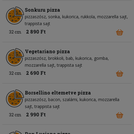
Sonkuru pizza
pizzaszósz
sonka
kukorica
rukkola
mozzarella sajt
trappista sajt
2 890 Ft
32 cm
Vegetariano pizza
pizzaszósz
brokkoli
bab
kukorica
gomba
mozzarella sajt
trappista sajt
2 690 Ft
32 cm
Borsellino eltemetve pizza
pizzaszósz
bacon
szalámi
kukorica
mozzarella
sajt
trappista sajt
2 990 Ft
32 cm
Don Luciano pizza