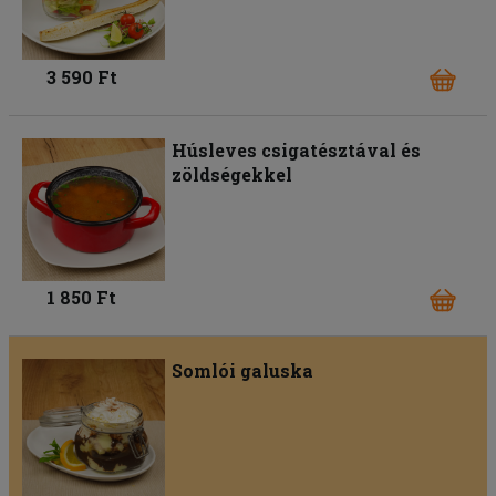
3 590 Ft
Húsleves csigatésztával és
zöldségekkel
1 850 Ft
Somlói galuska