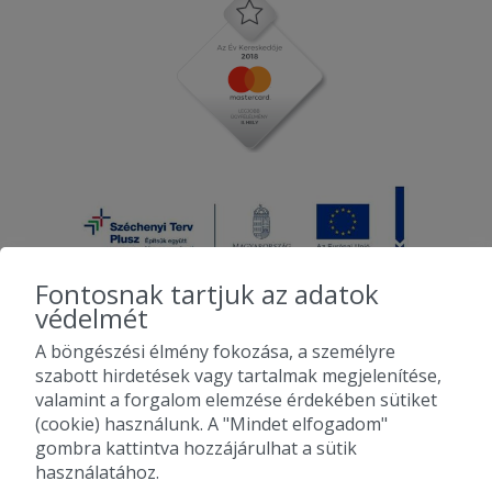
Fontosnak tartjuk az adatok
védelmét
A böngészési élmény fokozása, a személyre
2010-2026 Copyright - Falatozz.hu - Diston-line Kft.
szabott hirdetések vagy tartalmak megjelenítése,
valamint a forgalom elemzése érdekében sütiket
Pizza, gyros, hamburger, menük kedvező áron, egy helyen az összes
(cookie) használunk. A "Mindet elfogadom"
étterem ajánlata.
gombra kattintva hozzájárulhat a sütik
használatához.