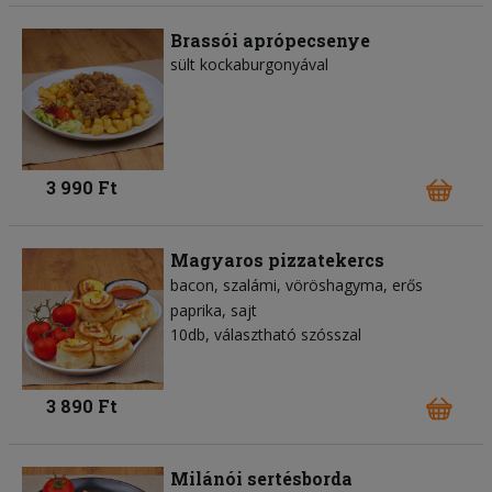
Brassói aprópecsenye
sült kockaburgonyával
3 990 Ft
Magyaros pizzatekercs
bacon
szalámi
vöröshagyma
erős
paprika
sajt
10db, választható szósszal
3 890 Ft
Milánói sertésborda