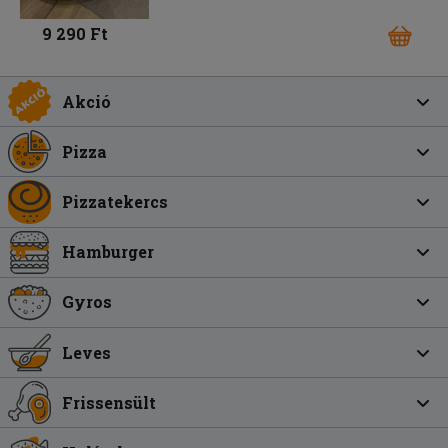
9 290 Ft
Akció
Pizza
Pizzatekercs
Hamburger
Gyros
Leves
Frissensült