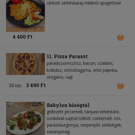
rántott sertéskaraj milánói spagettivel
4 400 Ft
11. Pizza Paraszt
paradicsomszósz
bacon
szalámi
kolbász
vöröshagyma
erős paprika
oregano
sajt
3 490 Ft
32 cm
Babylon bőségtál
grillezett jércemell, tanyasi tehéntánc,
sonkával-sajttal töltött csirkemell, rizs,
parázsburgonya, serpenyős zöldségek,
savanyúság