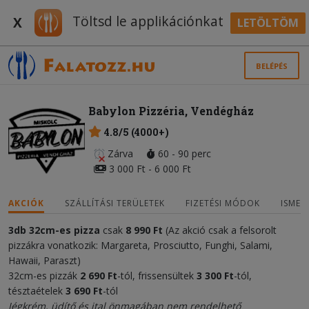
Töltsd le applikációnkat
X
LETÖLTÖM
BELÉPÉS
Babylon Pizzéria, Vendégház
4.8/5 (4000+)
Zárva
60 - 90 perc
3 000 Ft - 6 000 Ft
AKCIÓK
SZÁLLÍTÁSI TERÜLETEK
FIZETÉSI MÓDOK
ISMER
3db 32cm-es pizza
csak
8 990 Ft
(Az akció csak a felsorolt
pizzákra vonatkozik: Margareta, Prosciutto, Funghi, Salami,
Hawaii, Paraszt)
32cm-es pizzák
2 690 Ft
-tól, frissensültek
3 300 Ft
-tól,
tésztaételek
3 690 Ft
-tól
Jégkrém, üdítő és ital önmagában nem rendelhető