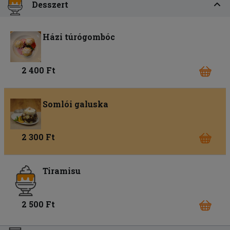
Desszert
Házi túrógombóc
2 400 Ft
Somlói galuska
2 300 Ft
Tiramisu
2 500 Ft