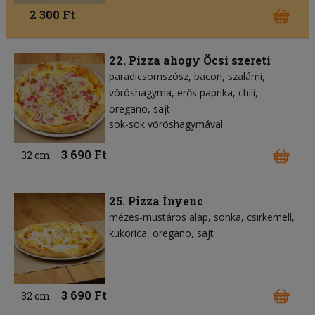
2 300 Ft
22. Pizza ahogy Öcsi szereti
paradicsomszósz
bacon
szalámi
vöröshagyma
erős paprika
chili
oregano
sajt
sok-sok vöröshagymával
3 690 Ft
32 cm
25. Pizza Ínyenc
mézes-mustáros alap
sonka
csirkemell
kukorica
oregano
sajt
3 690 Ft
32 cm