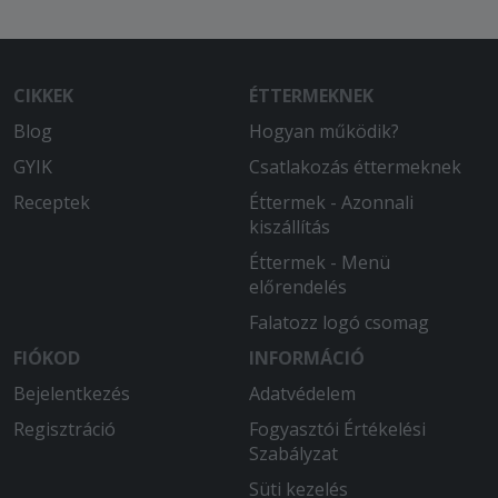
kivétel nélkül odaégett volt.
2025-08-17 - Imréné:
CIKKEK
ÉTTERMEKNEK
Az étel finom, de a 3 óra várakozás az
túl sok.
Blog
Hogyan működik?
GYIK
Csatlakozás éttermeknek
2025-08-02 - Kota-Fazekas:
Mennyei volt minden étel Köszönjük
Receptek
Éttermek - Azonnali
kiszállítás
2025-07-12 - Zoltán:
Éttermek - Menü
Kiváló pizzákat kaptunk tőlük, mint
előrendelés
mindig
Falatozz logó csomag
FIÓKOD
INFORMÁCIÓ
Bejelentkezés
Adatvédelem
Regisztráció
Fogyasztói Értékelési
Szabályzat
Süti kezelés