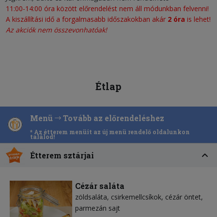
11:00-14:00 óra között előrendelést nem áll módunkban felvenni!
A kiszállítási idő a forgalmasabb időszakokban akár
2 óra
is lehet!
Az akciók nem összevonhatóak!
Étlap
Menü
Tovább az előrendeléshez
* Az étterem menüit az új menü rendelő oldalunkon
találod!
Étterem sztárjai
Cézár saláta
zöldsaláta
csirkemellcsíkok
cézár öntet
parmezán sajt