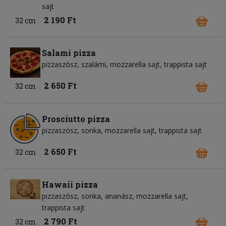
sajt
2 190 Ft
32 cm
Salami pizza
pizzaszósz
szalámi
mozzarella sajt
trappista sajt
2 650 Ft
32 cm
Prosciutto pizza
pizzaszósz
sonka
mozzarella sajt
trappista sajt
2 650 Ft
32 cm
Hawaii pizza
pizzaszósz
sonka
ananász
mozzarella sajt
trappista sajt
2 790 Ft
32 cm