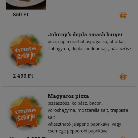
850 Ft
Johnny's dupla smash burger
buci
dupla marhahúspogácsa
uborka
lilahagyma
dupla cheddar sajt
házi szósz
2 490 Ft
Magyaros pizza
pizzaszósz
kolbász
bacon
vöröshagyma
mozzarella sajt
trappista
sajt
választható jalapeno paprikával vagy
csemege pepperoni paprikával