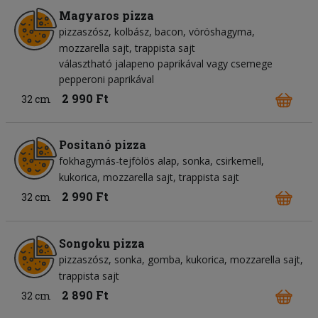
Magyaros pizza
pizzaszósz
kolbász
bacon
vöröshagyma
mozzarella sajt
trappista sajt
választható jalapeno paprikával vagy csemege
pepperoni paprikával
2 990 Ft
32 cm
Positanó pizza
fokhagymás-tejfölös alap
sonka
csirkemell
kukorica
mozzarella sajt
trappista sajt
2 990 Ft
32 cm
Songoku pizza
pizzaszósz
sonka
gomba
kukorica
mozzarella sajt
trappista sajt
2 890 Ft
32 cm