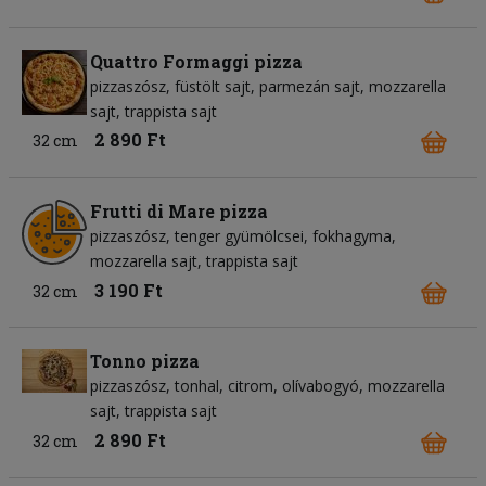
Quattro Formaggi pizza
pizzaszósz
füstölt sajt
parmezán sajt
mozzarella
sajt
trappista sajt
2 890 Ft
32 cm
Frutti di Mare pizza
pizzaszósz
tenger gyümölcsei
fokhagyma
mozzarella sajt
trappista sajt
3 190 Ft
32 cm
Tonno pizza
pizzaszósz
tonhal
citrom
olívabogyó
mozzarella
sajt
trappista sajt
2 890 Ft
32 cm