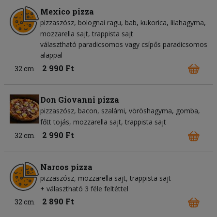
Mexico pizza
pizzaszósz
bolognai ragu
bab
kukorica
lilahagyma
mozzarella sajt
trappista sajt
választható paradicsomos vagy csípős paradicsomos
alappal
2 990 Ft
32 cm
Don Giovanni pizza
pizzaszósz
bacon
szalámi
vöröshagyma
gomba
főtt tojás
mozzarella sajt
trappista sajt
2 990 Ft
32 cm
Narcos pizza
pizzaszósz
mozzarella sajt
trappista sajt
+ választható 3 féle feltéttel
2 890 Ft
32 cm