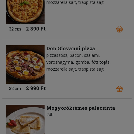
mozzarella sajt
trappista sajt
2 890 Ft
32 cm
Don Giovanni pizza
pizzaszósz
bacon
szalámi
vöröshagyma
gomba
főtt tojás
mozzarella sajt
trappista sajt
2 990 Ft
32 cm
Mogyorókrémes palacsinta
2db