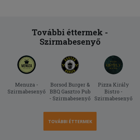
További éttermek -
Szirmabesenyő
Menuza -
Borsod Burger &
Pizza Király
Szirmabesenyő
BBQ Gasztro Pub
Bistro -
- Szirmabesenyő
Szirmabesenyő
TOVÁBBI ÉTTERMEK