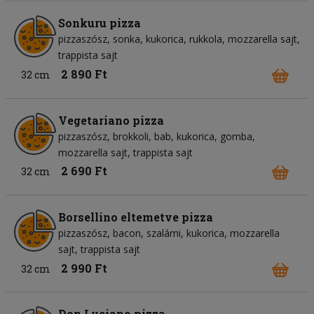
Sonkuru pizza
pizzaszósz
sonka
kukorica
rukkola
mozzarella sajt
trappista sajt
2 890 Ft
32 cm
Vegetariano pizza
pizzaszósz
brokkoli
bab
kukorica
gomba
mozzarella sajt
trappista sajt
2 690 Ft
32 cm
Borsellino eltemetve pizza
pizzaszósz
bacon
szalámi
kukorica
mozzarella
sajt
trappista sajt
2 990 Ft
32 cm
Don Luciano pizza