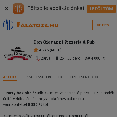
Töltsd le applikációnkat
X
LETÖLTÖM
BELÉPÉS
Don Giovanni Pizzeria & Pub
4.7/5 (400+)
Zárva
25 - 55 perc
4 000 Ft
AKCIÓK
SZÁLLÍTÁSI TERÜLETEK
FIZETÉSI MÓDOK
-
Party box akció:
4db 32cm-es választható pizza + 1,5l ajándék
üdítő + 4db ajándék mogyorókrémes palacsinta
vaníliaöntettel
8 880 Ft
-tól
32cm-es pizzák
2 190 Ft
-tól, dürümök
1 890 Ft
-tól