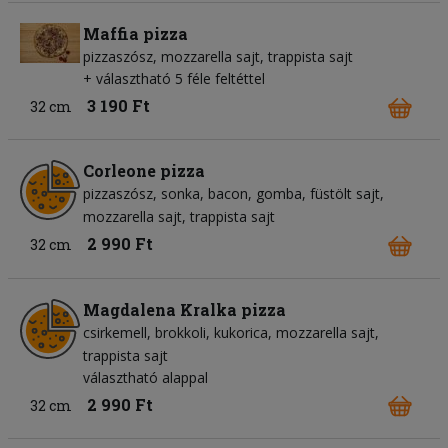
Maffia pizza
pizzaszósz
mozzarella sajt
trappista sajt
+ választható 5 féle feltéttel
3 190 Ft
32 cm
Corleone pizza
pizzaszósz
sonka
bacon
gomba
füstölt sajt
mozzarella sajt
trappista sajt
2 990 Ft
32 cm
Magdalena Kralka pizza
csirkemell
brokkoli
kukorica
mozzarella sajt
trappista sajt
választható alappal
2 990 Ft
32 cm