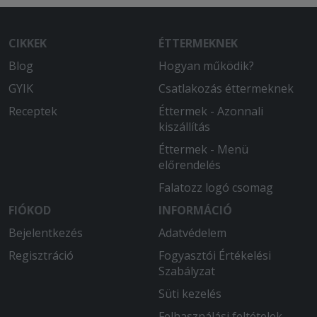
CIKKEK
ÉTTERMEKNEK
Blog
Hogyan működik?
GYIK
Csatlakozás éttermeknek
Receptek
Éttermek - Azonnali
kiszállítás
Éttermek - Menü
előrendelés
Falatozz logó csomag
FIÓKOD
INFORMÁCIÓ
Bejelentkezés
Adatvédelem
Regisztráció
Fogyasztói Értékelési
Szabályzat
Süti kezelés
Felhasználási feltételek