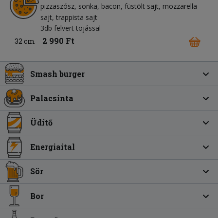
pizzaszósz
sonka
bacon
füstölt sajt
mozzarella
sajt
trappista sajt
3db felvert tojással
2 990 Ft
32 cm
Smash burger
Palacsinta
Üdítő
Energiaital
Sör
Bor