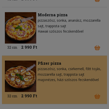
Moderna pizza
pizzaszósz
sonka
ananász
mozzarella
sajt
trappista sajt
Hawaii szószos fecskendővel
2 990 Ft
32 cm
Pfizer pizza
pizzaszósz
sonka
csirkemell
főtt tojás
mozzarella sajt
trappista sajt
majonézes, házi szószos fecskendővel
2 990 Ft
32 cm