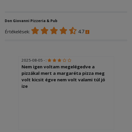
Don Giovanni Pizzeria & Pub
4.7
Értékelések:
2025-08-05 - :
Nem igen voltam megelégedve a
pizzákal mert a margaréta pizza meg
volt kicsit égve nem volt valami túl jó
ize