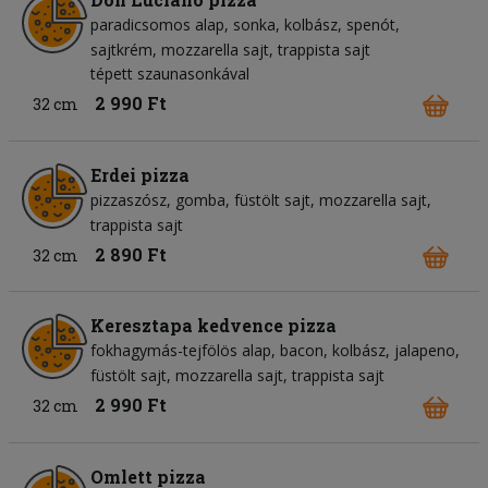
paradicsomos alap
sonka
kolbász
spenót
sajtkrém
mozzarella sajt
trappista sajt
tépett szaunasonkával
2 990 Ft
32 cm
Erdei pizza
pizzaszósz
gomba
füstölt sajt
mozzarella sajt
trappista sajt
2 890 Ft
32 cm
Keresztapa kedvence pizza
fokhagymás-tejfölös alap
bacon
kolbász
jalapeno
füstölt sajt
mozzarella sajt
trappista sajt
2 990 Ft
32 cm
Omlett pizza