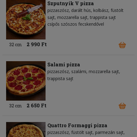
Szputnyik V pizza
pizzaszósz
darált hús
kolbász
füstölt
sajt
mozzarella sajt
trappista sajt
csípős szószos fecskendővel
2 990 Ft
32 cm
Salami pizza
pizzaszósz
szalámi
mozzarella sajt
trappista sajt
2 650 Ft
32 cm
Quattro Formaggi pizza
pizzaszósz
füstölt sajt
parmezán sajt