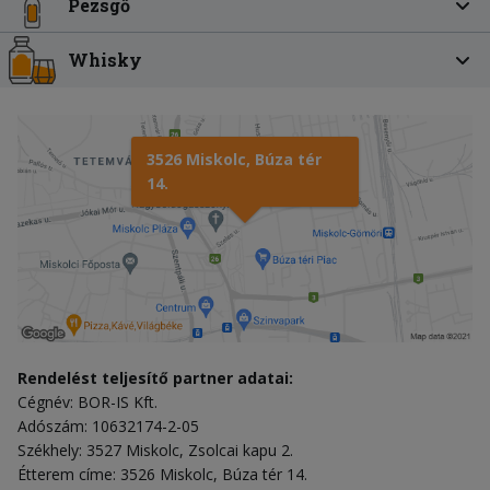
Pezsgő
Whisky
3526 Miskolc, Búza tér
14.
Rendelést teljesítő partner adatai:
Cégnév: BOR-IS Kft.
Adószám: 10632174-2-05
Székhely: 3527 Miskolc, Zsolcai kapu 2.
Étterem címe: 3526 Miskolc, Búza tér 14.