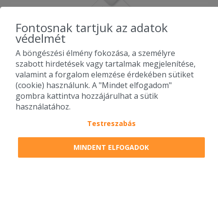
Fontosnak tartjuk az adatok
védelmét
A böngészési élmény fokozása, a személyre
szabott hirdetések vagy tartalmak megjelenítése,
valamint a forgalom elemzése érdekében sütiket
(cookie) használunk. A "Mindet elfogadom"
gombra kattintva hozzájárulhat a sütik
használatához.
Testreszabás
2010-2026 Copyright - Falatozz.hu - Diston-line Kft.
MINDENT ELFOGADOK
Pizza, gyros, hamburger, menük kedvező áron, egy helyen az összes
étterem ajánlata.
0
tétel a kosárban
Megrendelem
Megrendelem
0 Ft