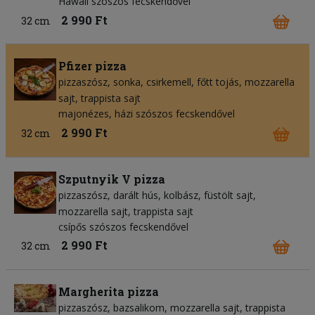
Hawaii szószos fecskendővel
2 990 Ft
32 cm
Pfizer pizza
pizzaszósz
sonka
csirkemell
főtt tojás
mozzarella
sajt
trappista sajt
majonézes, házi szószos fecskendővel
2 990 Ft
32 cm
Szputnyik V pizza
pizzaszósz
darált hús
kolbász
füstölt sajt
mozzarella sajt
trappista sajt
csípős szószos fecskendővel
2 990 Ft
32 cm
Margherita pizza
pizzaszósz
bazsalikom
mozzarella sajt
trappista