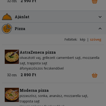
2 990 Ft
32 cm
Ajánlat
Pizza
Feltétek:
kép
szöveg
AstraZeneca pizza
olvasztott vaj
grillezett camembert sajt
mozzarella
sajt
trappista sajt
áfonyaszószos fecskendővel
2 890 Ft
32 cm
Moderna pizza
pizzaszósz
sonka
ananász
mozzarella sajt
trappista sajt