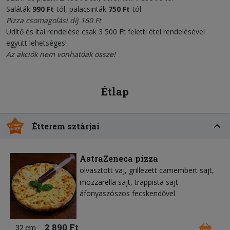
Saláták
990 Ft
-tól, palacsinták
750 Ft
-tól
Pizza csomagolási díj 160 Ft
Üdítő és ital rendelése csak 3 500 Ft feletti étel rendelésével
együtt lehetséges!
Az akciók nem vonhatóak össze!
Étlap
Étterem sztárjai
AstraZeneca pizza
olvasztott vaj
grillezett camembert sajt
mozzarella sajt
trappista sajt
áfonyaszószos fecskendővel
2 890 Ft
32 cm