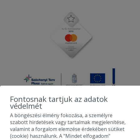
ami villámgyorsan elkészült és
kevesebb mint egy óra alatt meg is
érkezett. Nagyon finomak voltak,
minőségi ételt kaptunk mint mindig a
Rossitától. Köszönjük szépen !
2025-07-01 - Éva:
Minden finom volt, friss és ízletes.
Fontosnak tartjuk az adatok
védelmét
A böngészési élmény fokozása, a személyre
2010-2026 Copyright - Falatozz.hu - Diston-line Kft.
szabott hirdetések vagy tartalmak megjelenítése,
valamint a forgalom elemzése érdekében sütiket
Pizza, gyros, hamburger, menük kedvező áron, egy helyen az összes
(cookie) használunk. A "Mindet elfogadom"
étterem ajánlata.