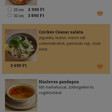
2 990 Ft
25 cm
3 890 Ft
32 cm
Csirkés Ceasar saláta
jégsaláta
kruton
roston sült
csirkemellcsíkok
parmezán sajt
cézár
öntet
3 490 Ft
Húsleves gazdagon
főtt marhahússal, zöldségekkel és
csigatésztával