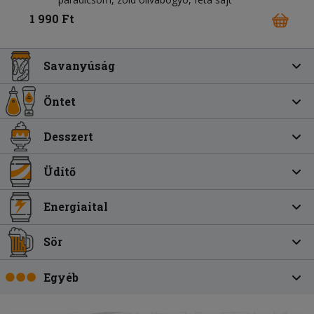
1 990 Ft
Savanyúság
Öntet
Desszert
Üdítő
Energiaital
Sör
Egyéb