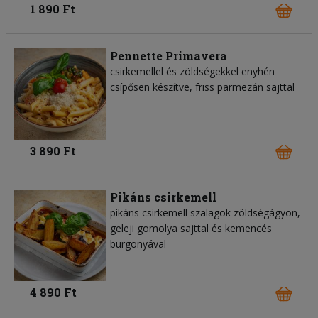
1 890 Ft
Pennette Primavera
csirkemellel és zöldségekkel enyhén
csípősen készítve, friss parmezán sajttal
3 890 Ft
Pikáns csirkemell
pikáns csirkemell szalagok zöldségágyon,
geleji gomolya sajttal és kemencés
burgonyával
4 890 Ft