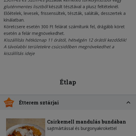
gluténmentes lisztből
készült tésztával a plusz feltéteknél.
Előételek, levesek, frissensültek, tészták, saláták, desszertek a
kínálatban.
Köretcsere esetén 300 Ft felárat számítunk fel, drágább köret
esetén a felár megnövekedhet.
Kiszállítás hétköznap 11 órától, hétvégén 12 órától kezdődik!
A távolabbi területekre csúcsidőben megnövekedhet a
kiszállítás ideje
Étlap
Étterem sztárjai
Csirkemell mandulás bundában
sajtmártással és burgonyakrokettel