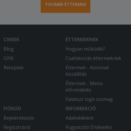
Minden rendben volt a rendeléssel, a
TOVÁBBI ÉTTERMEK
pizzák is finomak voltak.
2026-02-19 - Ágnes:
Tartalmas és nagyon finom levest
kaptunk, melegen!
CIKKEK
ÉTTERMEKNEK
2026-02-02 - Péter:
Blog
Hogyan működik?
A legjobbak. Kiváló minőségű pizza,
GYIK
Csatlakozás éttermeknek
elegendő feltét, nagyon finom!
Receptek
Éttermek - Azonnali
2026-01-15 - Csanád:
kiszállítás
Gyorsbés kedves!
Éttermek - Menü
előrendelés
2026-01-07 - Lászlóné:
Falatozz logó csomag
Értem én, hogy hóhelyzet van, de a
rendeléstől számított néhány perc
FIÓKOD
INFORMÁCIÓ
hijján kettő óra alatt ért ide a majdnem
Bejelentkezés
Adatvédelem
hideg, félis sült pizza. A saláta
kifogástalan volt.
Regisztráció
Fogyasztói Értékelési