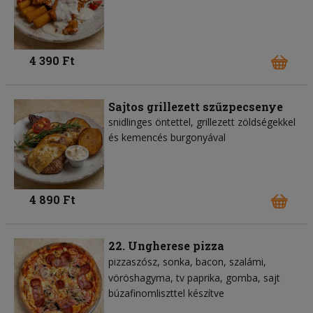
4 390 Ft
Sajtos grillezett szűzpecsenye
snidlinges öntettel, grillezett zöldségekkel
és kemencés burgonyával
4 890 Ft
22. Ungherese pizza
pizzaszósz
sonka
bacon
szalámi
vöröshagyma
tv paprika
gomba
sajt
búzafinomliszttel készítve