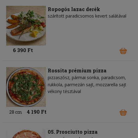
Ropogós lazac derék
szárított paradicsomos kevert salátával
6 390 Ft
Rossita prémium pizza
pizzaszósz
pármai sonka
paradicsom
rukkola
parmezán sajt
mozzarella sajt
vékony tésztával
4 190 Ft
28 cm
05. Prosciutto pizza