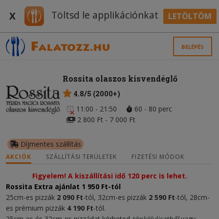
Töltsd le applikációnkat
X
LETÖLTÖM
BELÉPÉS
Rossita olaszos kisvendéglő
4.8/5 (2000+)
11:00 - 21:50
60 - 80 perc
2 800 Ft - 7 000 Ft
Díjmentes szállítás
AKCIÓK
SZÁLLÍTÁSI TERÜLETEK
FIZETÉSI MÓDOK
Figyelem! A kiszállítási idő 120 perc is lehet.
Rossita Extra ajánlat 1 950 Ft-tól
25cm-es pizzák
2 090 Ft
-tól, 32cm-es pizzák
2 590 Ft
-tól, 28cm-
es prémium pizzák
4 190 Ft
-tól.
25cm-es és 32cm-es pizzádat kérheted
tönkölylisztből
vagy