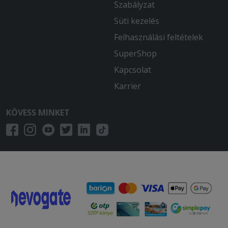
Szabályzat
2026-01-04 - Péter:
Süti kezelés
Nagyon finom pizzát küldtetek, a
legjobbak vagytok Miskolcon!
Felhasználási feltételek
SuperShop
2025-11-06 - László:
Szokásosan tökéletes.
Kapcsolat
Karrier
2025-08-23 - Ádám:
Finom volt nagyon a pizza és a szállítás
KÖVESS MINKET
is gyors volt!
2025-08-05 - Péter:
Hihetetlen finom pizzát, kaptam, köszi
srácok!
2025-07-24 - Ibolya:
Rossita szuper!
2025-07-04 - Mária:
Ebéd időben rendeltem három db pizzát