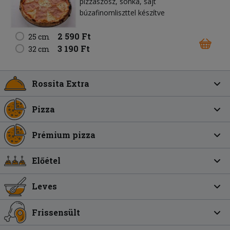
pizzaszósz
sonka
sajt
búzafinomliszttel készítve
2 590 Ft
25 cm
3 190 Ft
32 cm
Rossita Extra
Pizza
Prémium pizza
Előétel
Leves
Frissensült