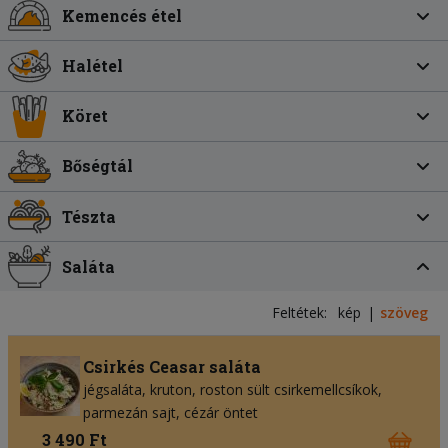
Kemencés étel
Halétel
Köret
Bőségtál
Tészta
Saláta
Feltétek:
kép
szöveg
Csirkés Ceasar saláta
jégsaláta
kruton
roston sült csirkemellcsíkok
parmezán sajt
cézár öntet
3 490 Ft