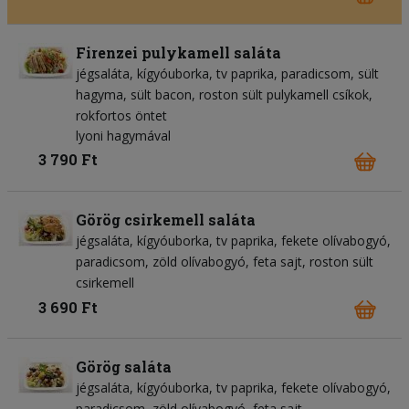
Firenzei pulykamell saláta
jégsaláta
kígyóuborka
tv paprika
paradicsom
sült
hagyma
sült bacon
roston sült pulykamell csíkok
rokfortos öntet
lyoni hagymával
3 790 Ft
Görög csirkemell saláta
jégsaláta
kígyóuborka
tv paprika
fekete olívabogyó
paradicsom
zöld olívabogyó
feta sajt
roston sült
csirkemell
3 690 Ft
Görög saláta
jégsaláta
kígyóuborka
tv paprika
fekete olívabogyó
paradicsom
zöld olívabogyó
feta sajt