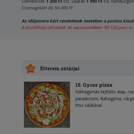
Szendvicsek
1 20
0
Ft
-tól, saláták
1 990 Ft
-tól, hamburger
Csomagolási díj 50-300 Ft
Az időpontra kért rendelések esetében a pontos kiszál
A kiszállítási idő ebéd- és vacsoraidőben 90-120 perc is 
Étterem sztárjai
15. Gyros pizza
fokhagymás-tejfölös alap
csi
paradicsom
lilahagyma
sárg
friss salátával