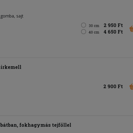
gomba
sajt
2 950 Ft
30 cm
4 650 Ft
40 cm
sirkemell
2 900 Ft
bátban, fokhagymás tejföllel