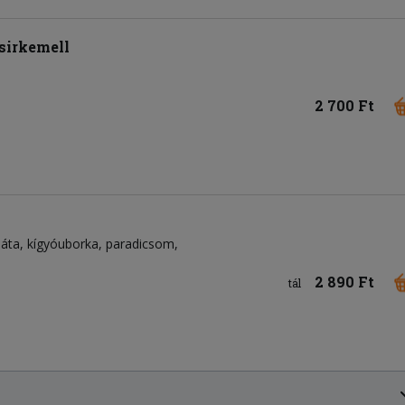
sirkemell
2 700 Ft
láta
kígyóuborka
paradicsom
2 890 Ft
tál