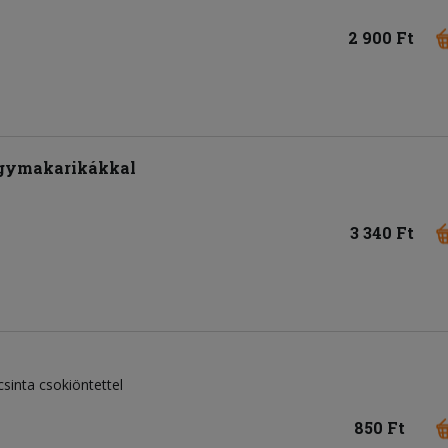
2 900 Ft
hagymakarikákkal
3 340 Ft
acsinta csokiöntettel
850 Ft