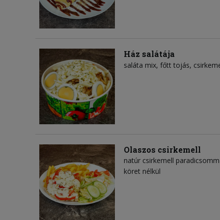
Ház salátája
saláta mix
főtt tojás
csirkeme
Olaszos csirkemell
natúr csirkemell paradicsomma
köret nélkül