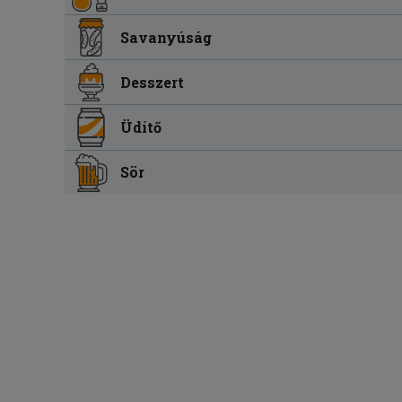
Savanyúság
Desszert
Üdítő
Sör