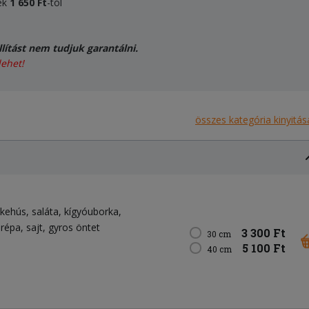
ek
1 650 Ft
-tól
lítást nem tudjuk garantálni.
lehet!
összes kategória kinyitás
rkehús
saláta
kígyóuborka
arépa
sajt
gyros öntet
3 300 Ft
30 cm
5 100 Ft
40 cm