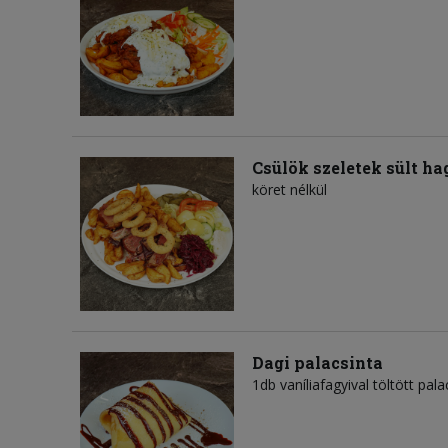
Csülök szeletek sült 
köret nélkül
Dagi palacsinta
1db vaníliafagyival töltött pal