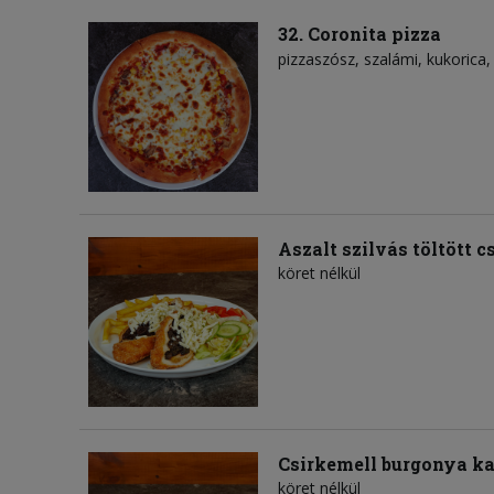
32. Coronita pizza
pizzaszósz
szalámi
kukorica
Aszalt szilvás töltött c
köret nélkül
Csirkemell burgonya ka
köret nélkül