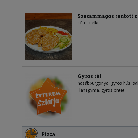
Szezámmagos rántott c
köret nélkül
Gyros tál
hasábburgonya
gyros hús
sa
lilahagyma
gyros öntet
Pizza