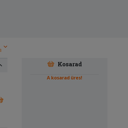
a
Kosarad
A kosarad üres!