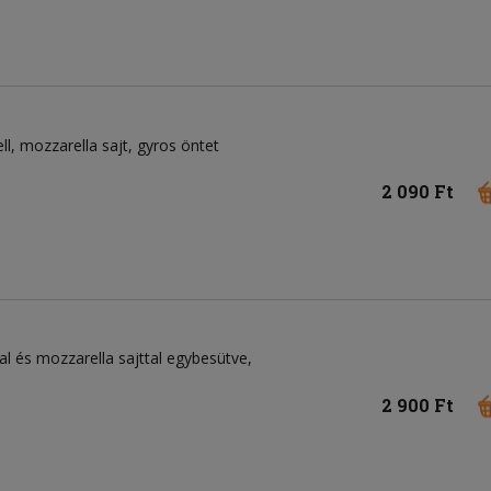
ll
mozzarella sajt
gyros öntet
2 090 Ft
l és mozzarella sajttal egybesütve,
2 900 Ft