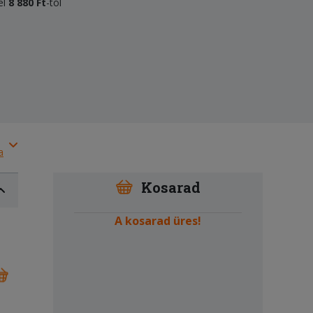
el
8 880 Ft
-tól
a
Kosarad
A kosarad üres!