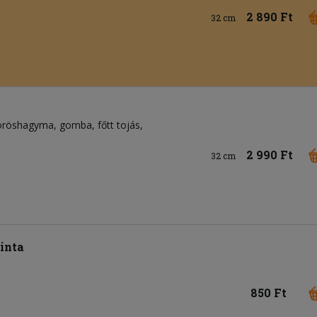
2 890 Ft
32 cm
öröshagyma
gomba
főtt tojás
2 990 Ft
32 cm
inta
850 Ft