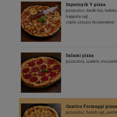
Szputnyik V pizza
pizzaszósz
darált hús
kolbás
trappista sajt
csípős szószos fecskendővel
Salami pizza
pizzaszósz
szalámi
mozzarell
Quattro Formaggi pizza
pizzaszósz
füstölt sajt
parme