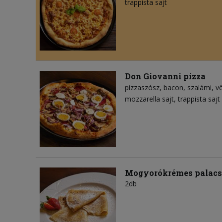
trappista sajt
Don Giovanni pizza
pizzaszósz
bacon
szalámi
v
mozzarella sajt
trappista sajt
Mogyorókrémes palacs
2db