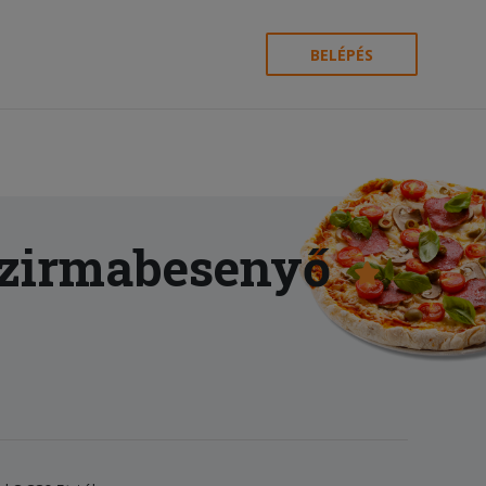
BELÉPÉS
Szirmabesenyő