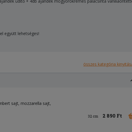
ajándék üdítő + 4db ajándék mogyorókrémes palacsinta vaníliaöntett
vel együtt lehetséges!
összes kategória kinyitás
mbert sajt
mozzarella sajt
2 890 Ft
32 cm