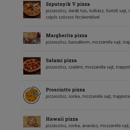
Szputnyik V pizza
pizzaszósz
darált hús
kolbász
füstölt sajt
csípős szószos fecskendővel
Margherita pizza
pizzaszósz
bazsalikom
mozzarella sajt
tra
Salami pizza
pizzaszósz
szalámi
mozzarella sajt
trappis
Prosciutto pizza
pizzaszósz
sonka
mozzarella sajt
trappista
Hawaii pizza
pizzaszósz
sonka
ananász
mozzarella sajt