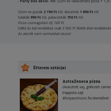
-
Party box akció:
4db 32cm-es választható pizza + 1,5l 
32cm-es pizzák
2 190 Ft
-tól, dürümök
1 890 Ft
-tól
Saláták
990 Ft
-tól, palacsinták
750 Ft
-tól
Pizza csomagolási díj 160 Ft
Üdítő és ital rendelése csak 3 500 Ft feletti étel rendelésé
Az akciók nem vonhatóak össze!
Étterem sztárjai
AstraZeneca pizza
olvasztott vaj
grillezett came
trappista sajt
áfonyaszószos fecskendővel