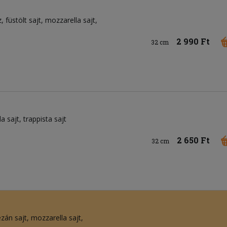
z
füstölt sajt
mozzarella sajt
2 990 Ft
32 cm
a sajt
trappista sajt
2 650 Ft
32 cm
zán sajt
mozzarella sajt