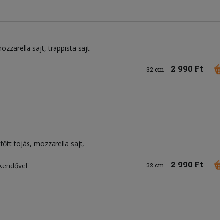
ozzarella sajt
trappista sajt
2 990 Ft
32 cm
főtt tojás
mozzarella sajt
2 990 Ft
kendővel
32 cm