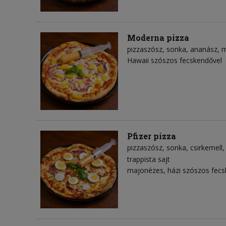
Moderna pizza
pizzaszósz
sonka
ananász
m
Hawaii szószos fecskendővel
Pfizer pizza
pizzaszósz
sonka
csirkemell
trappista sajt
majonézes, házi szószos fecs