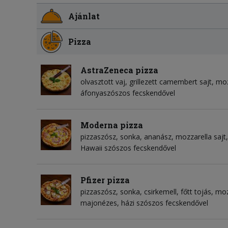
Ajánlat
Pizza
AstraZeneca pizza
olvasztott vaj
grillezett camembert sajt
moz
áfonyaszószos fecskendővel
Moderna pizza
pizzaszósz
sonka
ananász
mozzarella sajt
Hawaii szószos fecskendővel
Pfizer pizza
pizzaszósz
sonka
csirkemell
főtt tojás
moz
majonézes, házi szószos fecskendővel