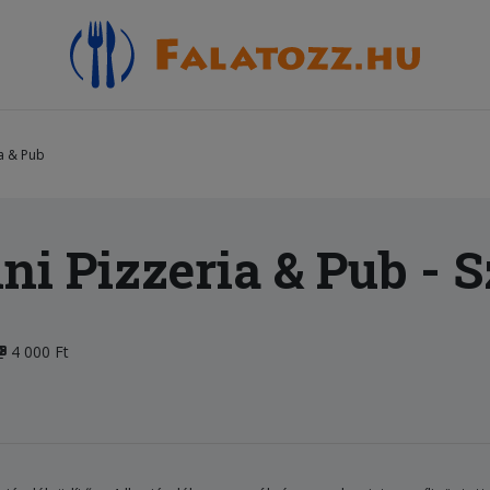
a & Pub
ni Pizzeria & Pub
- 
4 000 Ft