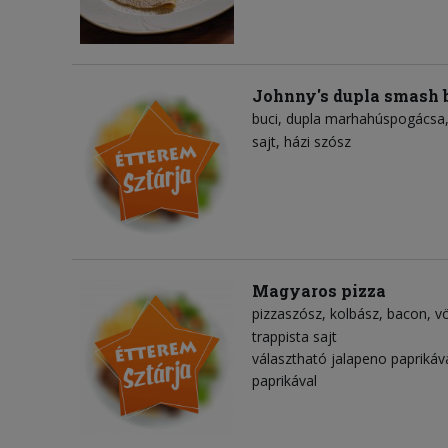
Johnny's dupla smash 
buci
dupla marhahúspogácsa
sajt
házi szósz
Magyaros pizza
pizzaszósz
kolbász
bacon
v
trappista sajt
választható jalapeno papriká
paprikával