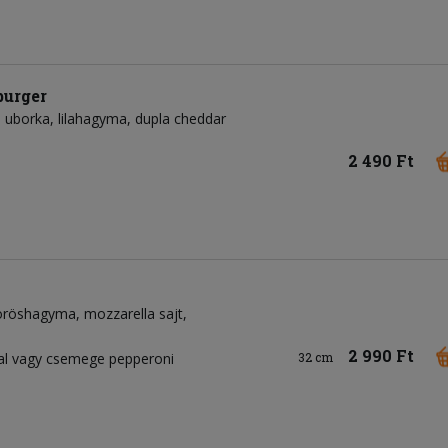
burger
uborka
lilahagyma
dupla cheddar
2 490 Ft
öröshagyma
mozzarella sajt
2 990 Ft
val vagy csemege pepperoni
32 cm