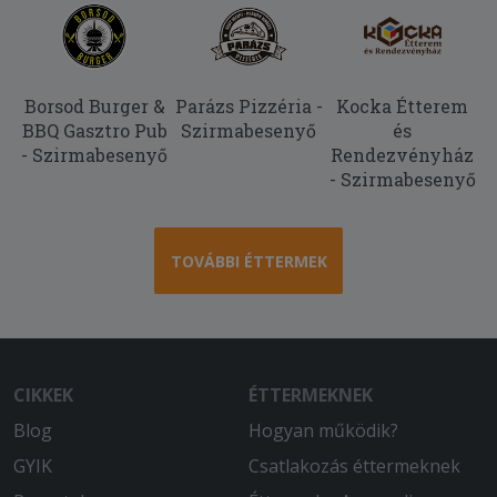
Köszönjük.
2026-05-08 - :
Sonkás kukoricás sajtos pizza...
Borsod Burger &
Parázs Pizzéria -
Kocka Étterem
Kukorica pár szem volt rajta, sonka se
BBQ Gasztro Pub
Szirmabesenyő
és
sokkal több. Úgy gondolom hogy azért
- Szirmabesenyő
Rendezvényház
az árért nem ennyi feltét jár Gyros... Rá
- Szirmabesenyő
jöttem többet nem veszek onnan,
másnap reggel hasmenéssel járt
Többször rendelt karaj tükörtojással..
TOVÁBBI ÉTTERMEK
annál csalódás nem volt
2026-05-02 - :
Extra gyrostál Sült burgonya ízetlen
volt. A hús száraz és szintúgy ízetlen
volt. Az öntet egybe volt rajta túrós
CIKKEK
ÉTTERMEKNEK
állagú volt. Az extra az inkább közepes
Blog
Hogyan működik?
adagnak mondhatni.
GYIK
Csatlakozás éttermeknek
2026-04-13 - Judit: