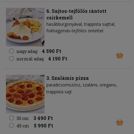
6. Sajtos-tejfölös rántott
csirkemell
hasábburgonyával, trappista sajttal,
fokhagymás-tejfölös öntettel
4 590 Ft
nagy adag
4 190 Ft
normál adag
3. Szalámis pizza
paradicsomszósz
szalámi
oregano
trappista sajt
3 490 Ft
30 cm
5 990 Ft
45 cm