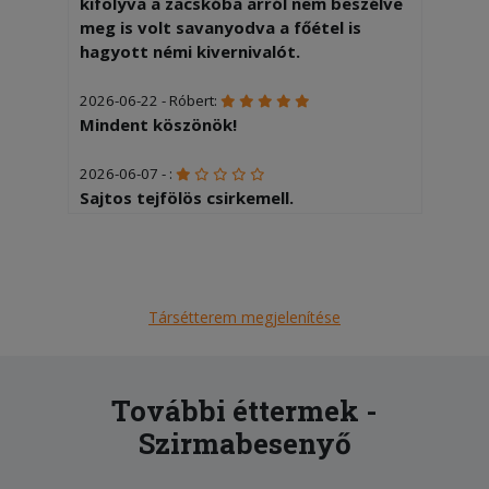
kifolyva a zacskóba arról nem beszélve
meg is volt savanyodva a főétel is
hagyott némi kivernivalót.
2026-06-22 - Róbert:
Mindent köszönök!
2026-06-07 - :
Sajtos tejfölös csirkemell.
Nagyadaghoz képest elég kicsi volt.
Papír vékony hús, sajtot, tejfölt csak
nyomokban tartalmaz. 10 db hasáb
burgonyával. Nem rendelek többet
tőlük.
Társétterem megjelenítése
2026-06-04 - :
A megrendelt csirkés pizza helyett
További éttermek -
kaptunk egy szalámis csípős pizzát,
Szirmabesenyő
amit senki sem szeret, így a 6000 Ft-ért
rendelt pizza kb. azonnal kukába
kötött ki. Innen se rendelünk többet.