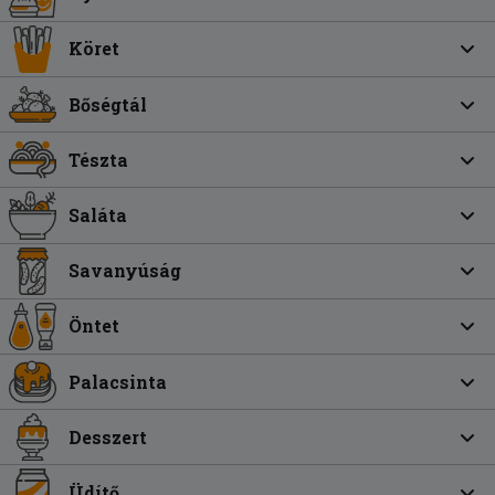
Köret
Bőségtál
Tészta
Saláta
Savanyúság
Öntet
Palacsinta
Desszert
Üdítő