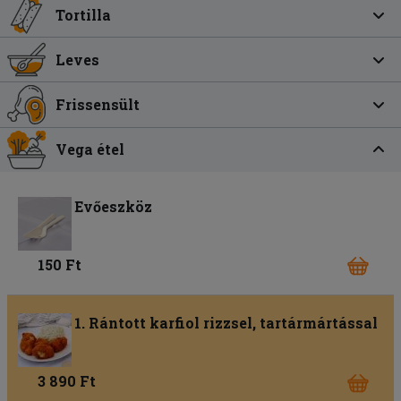
Tortilla
Leves
Frissensült
Vega étel
Evőeszköz
150 Ft
1. Rántott karfiol rizzsel, tartármártással
3 890 Ft