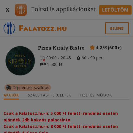
Töltsd le applikációnkat
X
LETÖLTÖM
BELÉPÉS
Pizza Király Bistro
4.3/5 (600+)
09:00 - 20:45
60 - 90 perc
1 500 Ft
Díjmentes szállítás
AKCIÓK
SZÁLLÍTÁSI TERÜLETEK
FIZETÉSI MÓDOK
Csak a Falatozz.hu-n: 5 000 Ft feletti rendelés esetén
ajándék 2db kakaós palacsinta
Csak a Falatozz.hu-n: 8 000 Ft feletti rendelés esetén
ajándék 1l Coca-Cola