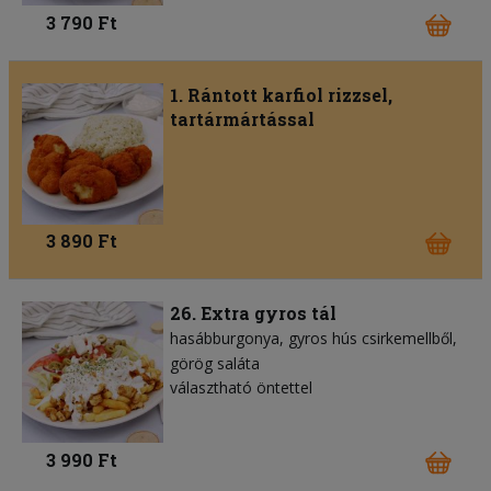
3 790 Ft
1. Rántott karfiol rizzsel,
tartármártással
3 890 Ft
26. Extra gyros tál
hasábburgonya
gyros hús csirkemellből
görög saláta
választható öntettel
3 990 Ft