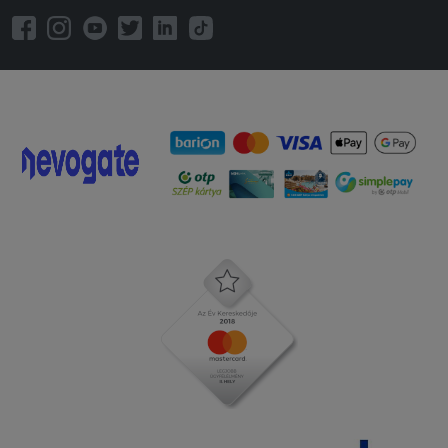
árban van blokkot nem kaptam oké a
desszertet mondtam hogy a sajtortán
kívül ha úgy van küldhet bármit vagy
sztornózza le ami hivatalos oh
bezártunk èrtem az íz -1 bocsánat soha
nem írtam vèlemènyt de kritikán aluli
Miskolc
2025-10-21 - Ákos:
Majdnem 3 órát vártam a rendelésre.
2025-08-18 - Judit:
A gyerek menühöz, nem a kiírt 0,2 dl
szobi gyümölcslét kaptuk hanem Xixot.
Nem igazán adnék a gyerekeknek (se)
ilyen tipusú italt. Ha tudtuk volna akkor
nem ilyen formában kértük volna a
rendelést. Köszönöm.
2025-08-15 - Judit: