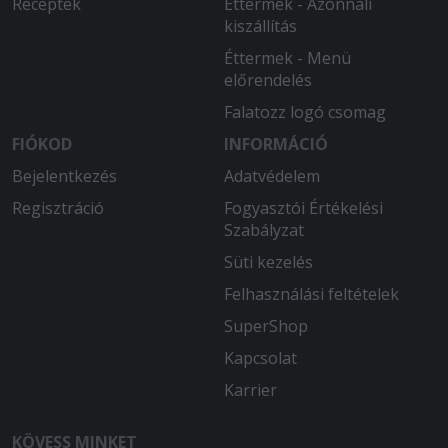
Receptek
Éttermek - Azonnali
Köszönöm szépen nagyon finom volt
kiszállítás
minden.
Éttermek - Menü
előrendelés
2026-03-20 - Dávid:
Nem azt a pizzát kaptam mit
Falatozz logó csomag
rendeltem
FIÓKOD
INFORMÁCIÓ
2026-02-24 - Gyuláné:
Bejelentkezés
Adatvédelem
A pizzán kevés volt az ananász, a
Regisztráció
Fogyasztói Értékelési
gesztenyepürén a tejszínhab folyós
Szabályzat
össze esett.
Süti kezelés
2025-10-31 - Levente:
Felhasználási feltételek
Sziasztok azzal nem lett volna gond
SuperShop
hogy várok 1óra 40 percet a tortillára
de hogy eltelik egy óra ès utána hív fel
Kapcsolat
a hölgy hogy a somlóink elfogyott van
Karrier
nagyon finom sajttorta helyette azért
egy kakaós ,nutellás palacsinta is jobb
lett volna vagy gesztenye pürè ami egy
KÖVESS MINKET