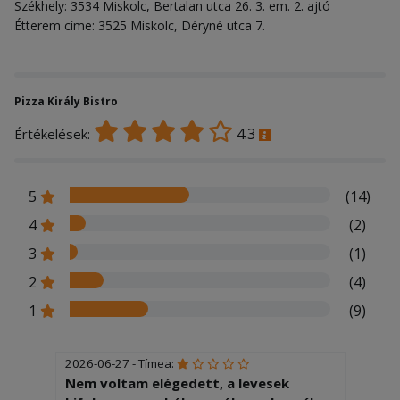
Székhely: 3534 Miskolc, Bertalan utca 26. 3. em. 2. ajtó
Étterem címe: 3525 Miskolc, Déryné utca 7.
Pizza Király Bistro
4.3
Értékelések:
5
(14)
4
(2)
3
(1)
2
(4)
1
(9)
2026-06-27 - Tímea:
Nem voltam elégedett, a levesek