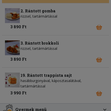
2. Rántott gomba
rizzsel, tartármártással
3 890 Ft
3. Rántott brokkoli
rizzsel, tartármártással
3 890 Ft
19. Rántott trappista sajt
hasábburgonyával, káposztasalátával,
tartármártással
3 990 Ft
Gyermek menü