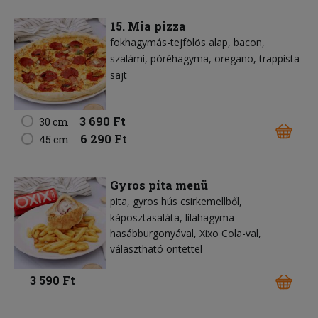
15. Mia pizza
fokhagymás-tejfölös alap
bacon
szalámi
póréhagyma
oregano
trappista
sajt
3 690 Ft
30 cm
6 290 Ft
45 cm
Gyros pita menü
pita
gyros hús csirkemellből
káposztasaláta
lilahagyma
hasábburgonyával, Xixo Cola-val,
választható öntettel
3 590 Ft