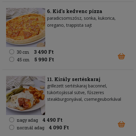
6. Kid's kedvenc pizza
paradicsomszósz
sonka
kukorica
oregano
trappista sajt
3 490 Ft
30 cm
5 990 Ft
45 cm
11. Király sertéskaraj
grillezett sertéskaraj baconnel,
tükörtojással sütve, fűszeres
steakburgonyával, csemegeuborkával
4 490 Ft
nagy adag
4 090 Ft
normál adag