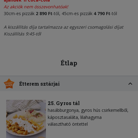
Az akciók nem összevonhatóak!
30cm-es pizzák
2 890 Ft
-tól, 45cm-es pizzák
4 790 Ft
-tól
A kiszállítás díja tartalmazza az egyszeri csomagolási díjat
Kiszállítás 9:45-től
Étlap
Étterem sztárjai
25. Gyros tál
hasábburgonya
gyros hús csirkemellből
káposztasaláta
lilahagyma
választható öntettel