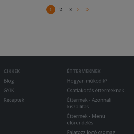
1
2
3
CIKKEK
ÉTTERMEKNEK
Blog
Hogyan működik?
GYIK
Csatlakozás éttermeknek
Receptek
Éttermek - Azonnali
kiszállítás
Éttermek - Menü
előrendelés
Falatozz logó csomag