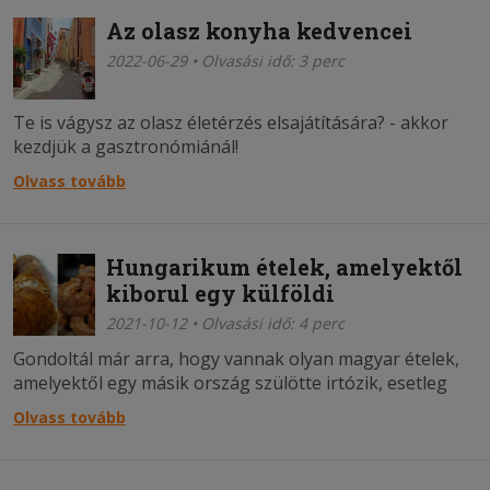
Az olasz konyha kedvencei
2022-06-29 • Olvasási idő: 3 perc
Te is vágysz az olasz életérzés elsajátítására? - akkor
kezdjük a gasztronómiánál!
Olvass tovább
Hungarikum ételek, amelyektől
kiborul egy külföldi
2021-10-12 • Olvasási idő: 4 perc
Gondoltál már arra, hogy vannak olyan magyar ételek,
amelyektől egy másik ország szülötte irtózik, esetleg
csak szimplán nem érti, hogy mi az?
Olvass tovább