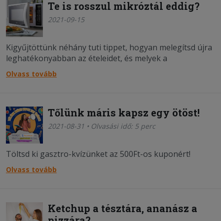
Te is rosszul mikróztál eddig?
2021-09-15
Kigyűjtöttünk néhány tuti tippet, hogyan melegítsd újra
leghatékonyabban az ételeidet, és melyek a
szarvashibák.
Olvass tovább
Tőlünk máris kapsz egy ötöst!
2021-08-31 • Olvasási idő: 5 perc
Töltsd ki gasztro-kvízünket az 500Ft-os kuponért!
Olvass tovább
Ketchup a tésztára, ananász a
pizzára?