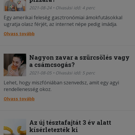
2021-08-24 • Olvasási idő: 4 perc
Egy amerikai feleség gasztronómiai ámokfutásokkal
ugratja olasz férjét, az internet népe pedig imádja.
Olvass tovább
Nagyon zavar a szürcsölés vagy
a csámcsogás?
2021-08-05 • Olvasási idő: 5 perc
Lehet, hogy miszfóniában szenvedsz, amit egy agyi
rendellenesség okoz.
Olvass tovább
Az új tésztafajtát 3 év alatt
kísérletezték ki