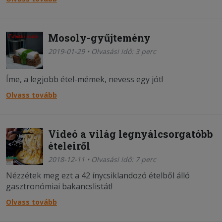
Mosoly-gyűjtemény
2019-01-29 • Olvasási idő: 3 perc
Íme, a legjobb étel-mémek, nevess egy jót!
Olvass tovább
Videó a világ legnyálcsorgatóbb
ételeiről
2018-12-11 • Olvasási idő: 7 perc
Nézzétek meg ezt a 42 ínycsiklandozó ételből álló
gasztronómiai bakancslistát!
Olvass tovább