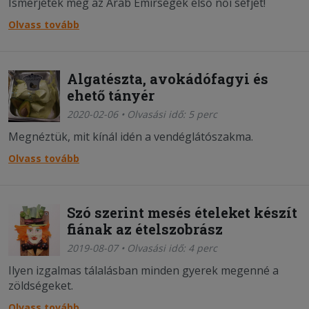
Ismerjétek meg az Arab Emírségek első női séfjét!
Olvass tovább
Algatészta, avokádófagyi és
ehető tányér
2020-02-06 • Olvasási idő: 5 perc
Megnéztük, mit kínál idén a vendéglátószakma.
Olvass tovább
Szó szerint mesés ételeket készít
fiának az ételszobrász
2019-08-07 • Olvasási idő: 4 perc
Ilyen izgalmas tálalásban minden gyerek megenné a
zöldségeket.
Olvass tovább