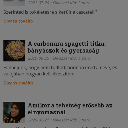
2021-07-29 • Olvasási idő: 3 perc
Szerinted is tökéletesre sikerült a cascatelli?
Olvass tovább
A carbonara spagetti titka:
bányászok és gyorsaság
2020-06-25 • Olvasási idő: 4 perc
Fogadjunk, hogy nem tudtad, honnan ered a neve, és
valójában hogyan kell elkészíteni.
Olvass tovább
Amikor a tehetség erősebb az
elnyomásnál
2020-02-27 • Olvasási idő: 3 perc