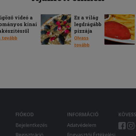
göző videó a
Ez a világ
ományos kínai
legdrágább
akészítésről
pizzája
s tovább
Olvass
tovább
FIÓKOD
INFORMÁCIÓ
KÖVES
Bejelentkezés
Adatvédelem
Regisztráció
Fogyasztói Értékelési