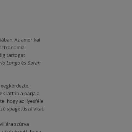
iában. Az amerikai
asztronómiai
dig tartogat
rlo Longo
és
Sarah
l megkérdezte,
ek láttán a párja a
te, hogy az ilyesféle
szú spagettiszálakat.
villára szúrva
és rákérdezett, hogy