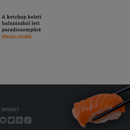
A ketchup keleti
halszószból lett
paradicsompüré
Olvass tovább
S MINKET