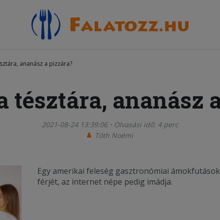
sztára, ananász a pizzára?
 tésztára, ananász 
2021-08-24 13:39:06
Olvasási idő: 4 perc
Tóth Noémi
Egy amerikai feleség gasztronómiai ámokfutásokk
férjét, az internet népe pedig imádja.