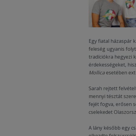
Egy fiatal házaspár 
feleség ugyanis foly
tradíciókra hegyezi k
érdekességeket, his
Mollica
esetében ext
Sarah rejtett felvéte
mennyi tésztát szeret
fejét fogva, erősen s
cselekedet Olaszorszá
A lány később egy csa
elkezdte felszürcsöln