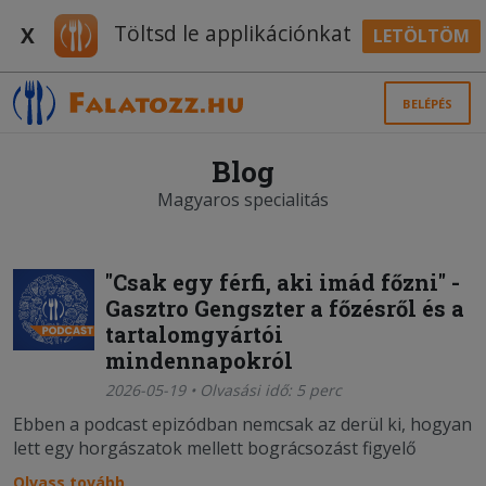
Töltsd le applikációnkat
X
LETÖLTÖM
BELÉPÉS
Blog
Magyaros specialitás
"Csak egy férfi, aki imád főzni" -
Gasztro Gengszter a főzésről és a
tartalomgyártói
mindennapokról
2026-05-19 • Olvasási idő: 5 perc
Ebben a podcast epizódban nemcsak az derül ki, hogyan
lett egy horgászatok mellett bográcsozást figyelő
srácból több százezres eléréssel rendelkező
Olvass tovább