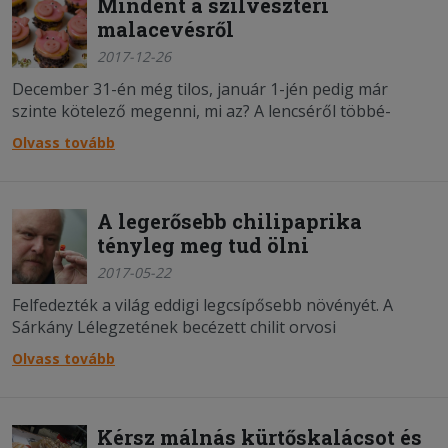
Mindent a szilveszteri
malacevésről
2017-12-26
December 31-én még tilos, január 1-jén pedig már
szinte kötelező megenni, mi az? A lencséről többé-
kevésbé köztudott, hogy miért érdemes fogyasztani
Olvass tovább
újévkor a babona szerint, a ropogós-omlós
malacpecsenye kapcsán azonban több a homály.
A legerősebb chilipaprika
tényleg meg tud ölni
2017-05-22
Felfedezték a világ eddigi legcsípősebb növényét. A
Sárkány Lélegzetének becézett chilit orvosi
érzéstelenítésre is használják, annyira hatásos, emberi
Olvass tovább
fogyasztásra pedig alkalmatlan.
Kérsz málnás kürtőskalácsot és