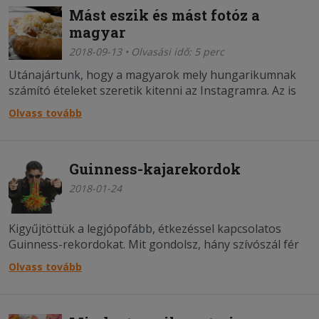
Mást eszik és mást fotóz a
magyar
2018-09-13 • Olvasási idő: 5 perc
Utánajártunk, hogy a magyarok mely hungarikumnak
számító ételeket szeretik kitenni az Instagramra. Az is
kiderült, hogy ez a lista nem egyezik a házhoz szállított
Olvass tovább
kedvenc fogásokkal.
Guinness-kajarekordok
2018-01-24
Kigyűjtöttük a legjópofább, étkezéssel kapcsolatos
Guinness-rekordokat. Mit gondolsz, hány szívószál fér
egy ember szájába és mekkora a leghosszabb uborka?
Olvass tovább