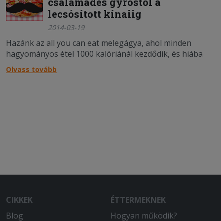
csalamádés gyrostól a
lecsósított kínaiig
2014-03-19
Hazánk az all you can eat melegágya, ahol minden
hagyományos étel 1000 kalóriánál kezdődik, és hiába
ütötte fel a fejét itthon is a globalizáció, minden más
Olvass tovább
nép gasztronómiáját legszívesebben a képünkre
formálnánk. Formáljuk is, több-kevesebb sikerrel.
CIKKEK
ÉTTERMEKNEK
Blog
Hogyan működik?