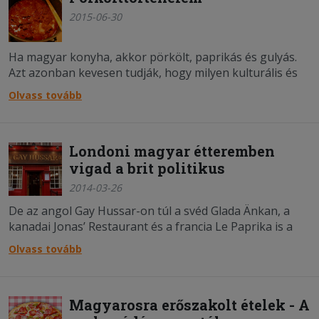
2015-06-30
Ha magyar konyha, akkor pörkölt, paprikás és gulyás.
Azt azonban kevesen tudják, hogy milyen kulturális és
társadalmi hatásokkal, kitérőkkel kerültek ezek a
Olvass tovább
markáns ízvilágú finomságok a receptkönyveinkbe.
Londoni magyar étteremben
vigad a brit politikus
2014-03-26
De az angol Gay Hussar-on túl a svéd Glada Änkan, a
kanadai Jonas’ Restaurant és a francia Le Paprika is a
méltó módon népszerűsíti a magyar konyhát.
Olvass tovább
Magyarosra erőszakolt ételek - A