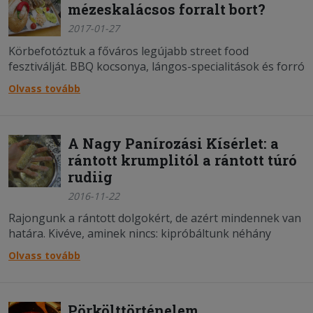
mézeskalácsos forralt bort?
2017-01-27
Körbefotóztuk a főváros legújabb street food
fesztiválját. BBQ kocsonya, lángos-specialitások és forró
szörpök is várják a látogatókat.
Olvass tovább
A Nagy Panírozási Kísérlet: a
rántott krumplitól a rántott túró
rudiig
2016-11-22
Rajongunk a rántott dolgokért, de azért mindennek van
határa. Kivéve, aminek nincs: kipróbáltunk néhány
bizarr fogást, hogy ne a ti ízlelőbimbótok roncsolódjon.
Olvass tovább
Fényképes beszámoló!
Pörkölttörténelem