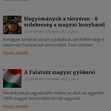
tartalomgyártó, hanem az is, miért működik ennyire jól
az, amit csinál.
Hagyományok a tányéron - 8
érdekesség a magyar konyháról
2026-03-04 • Olvasási idő: 5 perc
A magyar konyhát sokan a gulyással, pörkölttel vagy a
vasárnapi húslevessel azonosítják. Ezek valóban
ikonikus fogások, amik ma már a mindennapjaink
Olvass tovább
részeit képezik, de a gasztronómiánk ennél jóval
izgalmasabb.
A Falatozz magyar gyökerei
2024-04-09 • Olvasási idő: 2 perc
Hazánk piacán egyedülálló módon az első, és egyetlen
100% magyar ételrendelő portál vagyunk!
Olvass tovább