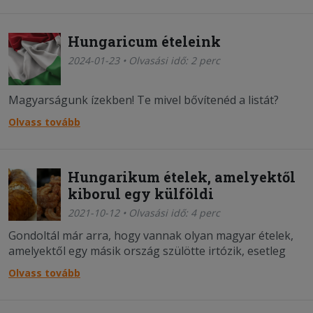
Hungaricum ételeink
2024-01-23 • Olvasási idő: 2 perc
Magyarságunk ízekben! Te mivel bővítenéd a listát?
Olvass tovább
Hungarikum ételek, amelyektől
kiborul egy külföldi
2021-10-12 • Olvasási idő: 4 perc
Gondoltál már arra, hogy vannak olyan magyar ételek,
amelyektől egy másik ország szülötte irtózik, esetleg
csak szimplán nem érti, hogy mi az?
Olvass tovább