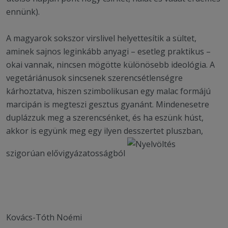
ennünk).
A magyarok sokszor virslivel helyettesítik a sültet,
aminek sajnos leginkább anyagi – esetleg praktikus –
okai vannak, nincsen mögötte különösebb ideológia. A
vegetáriánusok sincsenek szerencsétlenségre
kárhoztatva, hiszen szimbolikusan egy malac formájú
marcipán is megteszi gesztus gyanánt. Mindenesetre
duplázzuk meg a szerencsénket, és ha eszünk húst,
akkor is együnk meg egy ilyen desszertet pluszban,
szigorúan elővigyázatosságból
Kovács-Tóth Noémi