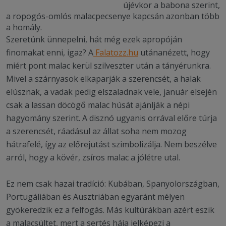
újévkor a babona szerint,
a ropogós-omlós malacpecsenye kapcsán azonban több
a homály.
Szeretünk ünnepelni, hát még ezek apropóján
finomakat enni, igaz? A
Falatozz.hu
utánanézett, hogy
miért pont malac kerül szilveszter után a tányérunkra.
Mivel a szárnyasok elkaparják a szerencsét, a halak
elúsznak, a vadak pedig elszaladnak vele, január elsején
csak a lassan döcögő malac húsát ajánlják a népi
hagyomány szerint. A disznó ugyanis orrával előre túrja
a szerencsét, ráadásul az állat soha nem mozog
hátrafelé, így az előrejutást szimbolizálja. Nem beszélve
arról, hogy a kövér, zsíros malac a jólétre utal.
Ez nem csak hazai tradíció: Kubában, Spanyolországban,
Portugáliában és Ausztriában egyaránt mélyen
gyökeredzik ez a felfogás. Más kultúrákban azért eszik
a malacsültet, mert a sertés hája jelképezi a