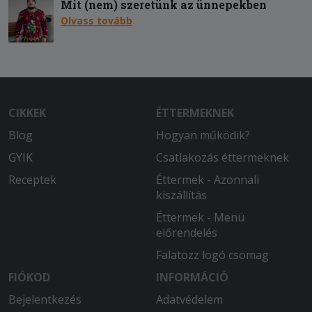
Mit (nem) szeretünk az ünnepekben
Olvass tovább
CIKKEK
ÉTTERMEKNEK
Blog
Hogyan működik?
GYIK
Csatlakozás éttermeknek
Receptek
Éttermek - Azonnali
kiszállítás
Éttermek - Menü
előrendelés
Falatozz logó csomag
FIÓKOD
INFORMÁCIÓ
Bejelentkezés
Adatvédelem