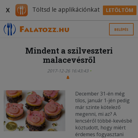
Töltsd le applikációnkat
X
LETÖLTÖM
BELÉPÉS
Mindent a szilveszteri
malacevésről
2017-12-26 16:43:43
December 31-én még
tilos, január 1-jén pedig
már szinte kötelező
megenni, mi az? A
lencséről többé-kevésbé
köztudott, hogy miért
érdemes fogyasztani