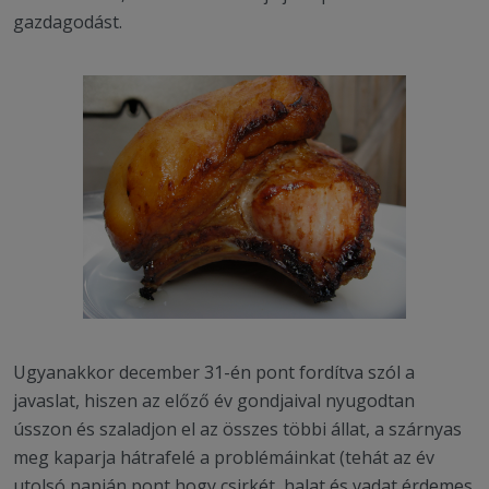
gazdagodást.
Ugyanakkor december 31-én pont fordítva szól a
javaslat, hiszen az előző év gondjaival nyugodtan
ússzon és szaladjon el az összes többi állat, a szárnyas
meg kaparja hátrafelé a problémáinkat (tehát az év
utolsó napján pont hogy csirkét, halat és vadat érdemes