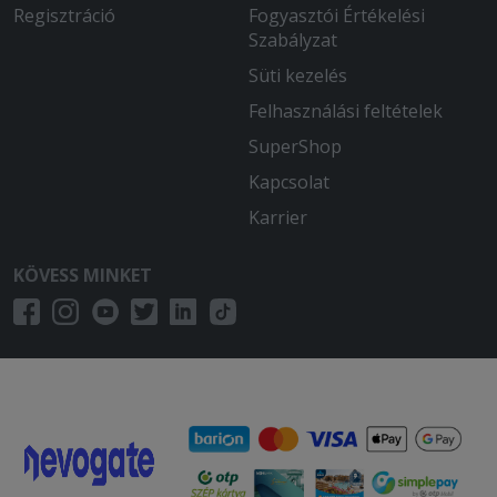
Regisztráció
Fogyasztói Értékelési
Szabályzat
Süti kezelés
Felhasználási feltételek
SuperShop
Kapcsolat
Karrier
KÖVESS MINKET