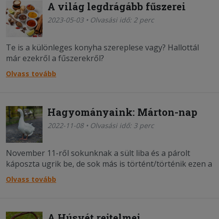
A világ legdrágább fűszerei
2023-05-03 • Olvasási idő: 2 perc
Te is a különleges konyha szereplese vagy? Hallottál
már ezekről a fűszerekről?
Olvass tovább
Hagyományaink: Márton-nap
2022-11-08 • Olvasási idő: 3 perc
November 11-ről sokunknak a sült liba és a párolt
káposzta ugrik be, de sok más is történt/történik ezen a
napon.
Olvass tovább
A Húsvét rejtelmei