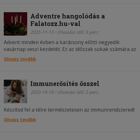
Adventre hangolódás a
Falatozz.hu-val
2025-11-13 • Olvasási idő: 5 perc
Advent minden évben a karácsony előtti negyedik
vasárnap veszi kezdetét. Ez az időszak sokak számára az
év egyik legkedvesebb része: négy hét, amely átvezet az
Olvass tovább
őszi szürkeségből a meghitt, fényekkel teli decemberbe.
Immunerősítés ősszel
2023-10-10 • Olvasási idő: 2 perc
Készítsd fel a télre természetesen az immunrendszered!
Olvass tovább