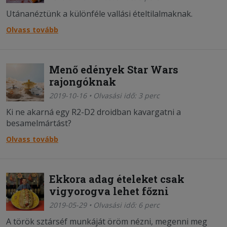
Utánanéztünk a különféle vallási ételtilalmaknak.
Olvass tovább
Menő edények Star Wars
rajongóknak
2019-10-16 • Olvasási idő: 3 perc
Ki ne akarná egy R2-D2 droidban kavargatni a
besamelmártást?
Olvass tovább
Ekkora adag ételeket csak
vigyorogva lehet főzni
2019-05-29 • Olvasási idő: 6 perc
A török sztárséf munkáját öröm nézni, megenni meg