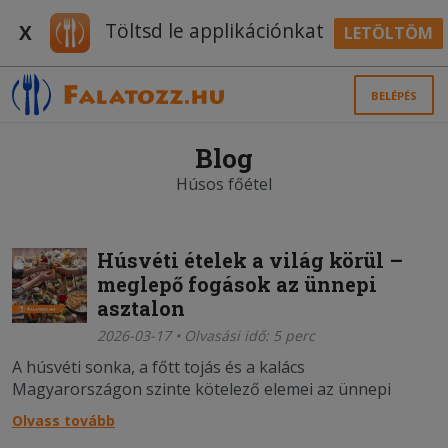
Töltsd le applikációnkat
X
LETÖLTÖM
BELÉPÉS
Blog
Húsos főétel
Húsvéti ételek a világ körül –
meglepő fogások az ünnepi
asztalon
2026-03-17 • Olvasási idő: 5 perc
A húsvéti sonka, a főtt tojás és a kalács
Magyarországon szinte kötelező elemei az ünnepi
asztalnak. De vajon mit esznek húsvétkor a világ más
Olvass tovább
részein?