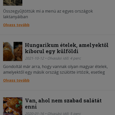
Összegyűjtöttük mi a menü az egyes országok
laktanyáiban
Olvass tovább
Hungarikum ételek, amelyektől
kiborul egy külföldi
2021-10-12 • Olvasási idő: 4 perc
Gondoltál már arra, hogy vannak olyan magyar ételek,
amelyektől egy másik ország szülötte irtózik, esetleg
csak szimplán nem érti, hogy mi az?
Olvass tovább
Van, ahol nem szabad salátát
enni
2020-01-16 • Olvasási idő: 5 perc